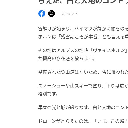
らえた、白と大地のコント
2026.5.12
雪解けが始まり、ハイマツが静かに顔をの
ホルンは「残雪期こそが本番」とも言える
その名はアルプスの名峰「ヴァイスホルン」
か孤高の存在感を放ちます。
整備された登山道はないため、雪に覆われ
スノーシューや山スキーで登り、下りは広
格別です。
早春の光と影が織りなす、白と大地のコン
ドローンがとらえたのは、「いま、この瞬