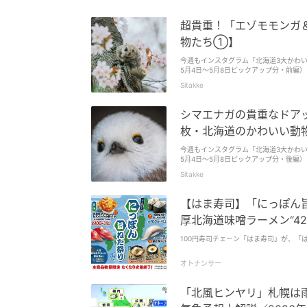
1.0％・ボーナス払い無しで計算した金額
(yukari)
超貴重！「エゾモモンガ
物たち①】
今週もインスタグラム「北海道3大かわい
Sitakke
シマエナガの貴重なドア
枚・北海道のかわいい動
今週もインスタグラム「北海道3大かわい
Sitakke
【はま寿司】「にっぽん旨ね
厚北海道味噌ラーメン“42
100円寿司チェーン「はま寿司」が、「
オトナンサー
「北風ヒンヤリ」札幌は