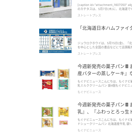
[caption id="attachment_1607050" align="
のカチタスは、5月7日(木)に、北海道
チタスの営業拠点は全国140店舗展開となる。 苫小牧店・名寄店オープンの背景にある地域課題 今回オープン
ストレートプレス
牧店および名寄店の2店舗は、人口減少
名寄市は人口規模が比較的小さく、居住者
半導体関連工場の進出などを背景に住宅需要が高まり、住
「北海道日本ハムファイタ
家を再生し、手の届きやすい価格帯で供
られる。 [caption id="attachment_1607047" align="aligncenter" width="600"] カチタス苫小牧店が管轄する北海道安平町に
て再生した実例[/caption] カチタスは、グループ合計で累計10万棟の空き家・中古住宅を買い取り、リフォームを施したうえで再
販する事業を通じ、空き家問題の解消とアフォーダブルな住宅
ジュウロクホウイは、5月15日(金)、
前後で、ローン支払いに換算すると月々
を中心とした全国の書店などにて店頭販売される。 新庄監督のもと、パ・リーグ制覇、そして日本一を
し、子育て世帯を含む幅広い層の住宅取
戦う選手たちのアクリルスタンドが必ず当たるアクスタくじをチ
ストレートプレス
にもつながっているという。(※4～8) カチタスでは今後も、各地域の状況に応じ、自治体の相談窓口をはじめとする関係機関と情
ファイターズ DOMIれ！アクスタくじ
報連携を行う体制を整備し、情報交換を重ね
像を使用し、台座に2026シーズンのス
らのコメント カチタス 名寄店は、以下のようにコメントしている。 「名寄店管轄のエリアでは、人口減少や相続を背景に空き家
サイズは本体約72mm角内、台座約50
今週新発売の菓子パン
が発生し、増加する一方で、新築価格の
ァイターズ DOMIれ！アクスタくじ」は
え、稚内市など道北の広いエリアを管轄して
は、取り扱い店舗一覧ページから確認を。 あたり賞やフィニッシュ賞も登場 また、アクリルスタンドを購入してあたりを
産バターの蒸しケーキ』
き家を活用した住まいの再生を通じて、
ら、「あたり賞」として約20cmのBIG
いと考えています」 [caption id="attachment_1607049" align="aligncenter" width="600"] カチタス 苫小牧店[/caption] カチ
入した人には、「フィニッシュ賞」としてA
もぐナビニュースこんにちは、もぐナビ
タス 苫小牧店は、以下のようにコメントしている。 「苫小牧周辺では近年、増え続ける空き家問題
ュウロクホウイについて ジュウロクホウイは、東京都千代田区に本社を置く企業。 スタイリッシュなスポーツカー、プロのアス
乳ミルククリームパン 袋4個もぐナビニ
宅価格の高騰を背景に、『家を買いたい
リート、アニメや映画に出てくるヒーロ
います。当店では、空き家を活用した住
もぐナビニュース
タチにする会社だ。 玩具・フィギュア・グッズの企画、開発、製造、販売。玩具・フィギュア・グッズの宣伝・販売コンサル、
います。地域に根ざした若いチームで、
業務代行。そして、玩具・フィギュア・グッズの
る選択肢の一つとなり、肩の荷を下ろすお手伝いができるよう
海道日本ハムファイターズ DOMIれ！アクスタくじ」につい
今週新発売の菓子パン
の住宅供給を目指す、カチタス名寄店と苫小牧店をチェックしてみては。
アクスタくじ」取り扱い店舗一覧：https://16d
27番地2メディケアビル 1階 ■カチタス 苫小牧店 住所：北海道苫小牧市緑町1丁目22番2号緑町事務所・店舗 カチタス公式HP：
れ！アクスタくじ」詳細：https://16d.jp/page/
乳』、『ふわっとろっ生
https://katitas.jp ※1：買取再販年間販売戸数ランキング2025(リフォーム産業新聞調べ)より ※2：第2次 名寄市空家等対策計画よ
の商品とは多少異なる場合がある © HOKKAIDO NIPP
り(令和3年 名寄市)より ※3：地価公
ーチ)
もぐナビニュースこんにちは、もぐナビ
報システム」より、以降の条件で抽出した物
ドシュークリームパン 北海道産牛乳 袋1
類：宅地(土地と建物)／延床面積：50㎡以
賃は月額｡単身世帯は除く ※7：地方新
もぐナビニュース