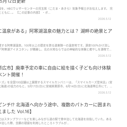
5月12日更新
予報を、HBCウェザーセンターの児玉晃（こだま・あきら）気象予報士がお伝えします。 児
玉気象予報士が描いた、独特なイラストとともに…。 【この記事の内容】 ・ポ...
2026.5.12
に温泉がある」阿寒湖温泉の魅力とは？ 湖畔の絶景とア
する阿寒湖温泉。100年以上の歴史を誇る道東随一の温泉地です。源泉100％かけ流し
「阿寒湖アイヌコタン」が隣接し、北の大地ならではの神秘的な体験と癒やしを満喫でき
2026.5.12
帯広市】廃車予定の車に自由に絵を描く子ども向け体験
ベント開催！
ズ」を全国100店舗以上展開するスマイルカンパニーは、「スマイルカーズ登米店」(宮
海道)の協力のもと、5月17日(日)に宮城県栗原市、6月14日(日)に北海道帯広市にて、廃
自由に絵を描く子ども向け体験企画「楽しく描いてみんなで作る『らくがきカー』」を開
2026.5.12
非日常的な体験を通じて、忘れられない思い出と創造の場を提供することを目的に実施さ
ンチ!? 北海道へ向かう途中、複数のパトカーに囲まれ
援フリーマーケット、ならびにJAF・自動車学校共催の交通安全啓発祭という、地域に根
の人々に体験の機会を届ける。 宮城と北海道の2会場で実施 5月17日
した Vol.16】
ー」イベントは、「第4回 子育て支援フリーマーケット」内で実施。会場ではフリーマー
日)開催の北海道会場での「らくがきカー」イベント
父はスタンプラリーなどを楽しみながら道の駅で車中泊して北海道を目指していた。ある
んなで安全運転〜」内で実施。会場では「はたらくくるま大集合」「子ども安全免許証発
泊した際、念願の寝袋を利用したところトラブルが...
転車シミュレーター」「移動式足湯」「キッチンカーグルメコーナー」「交通安全クイズラ