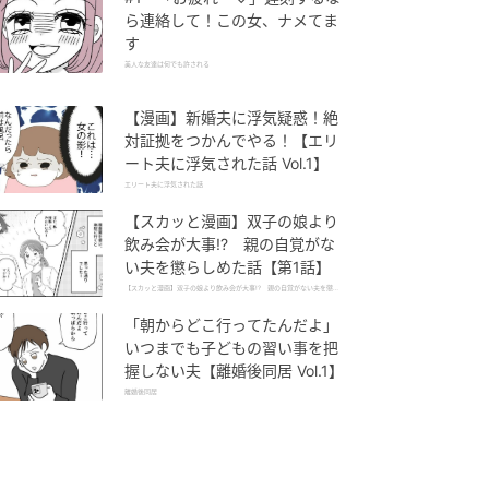
ら連絡して！この女、ナメてま
す
美人な友達は何でも許される
【漫画】新婚夫に浮気疑惑！絶
対証拠をつかんでやる！【エリ
ート夫に浮気された話 Vol.1】
エリート夫に浮気された話
【スカッと漫画】双子の娘より
飲み会が大事!? 親の自覚がな
い夫を懲らしめた話【第1話】
【スカッと漫画】双子の娘より飲み会が大事!? 親の自覚がない夫を懲ら
しめた話
「朝からどこ行ってたんだよ」
いつまでも子どもの習い事を把
握しない夫【離婚後同居 Vol.1】
離婚後同居