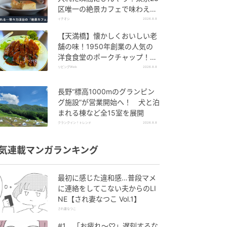
区唯一の絶景カフェで味わえる
本格コーヒー
イチオシ
2026.8.8
【天満橋】懐かしくおいしい老
舗の味！1950年創業の人気の
洋食食堂のポークチャップ！
「グリル ABC」
リビングWeb
2026.8.8
長野“標高1000mのグランピン
グ施設”が営業開始へ！ 犬と泊
まれる棟など全15室を展開
クランクイン！トレンド
2026.8.8
気連載マンガランキング
最初に感じた違和感…普段マメ
に連絡をしてこない夫からのLI
NE【され妻なつこ Vol.1】
され妻なつこ
#1 「お疲れ〜♡」遅刻するな