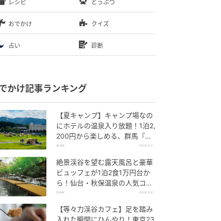
レシピ
どうぶつ
おでかけ
クイズ
占い
診断
でかけ記事ランキング
【夏キャンプ】キャンプ場なの
にホテルの温泉入り放題！1泊2,
200円から楽しめる、群馬『サ
ンバードキャンプガーデン』
GLAM
2026.8.8
絶景渓谷を望む露天風呂と豪華
ビュッフェが1泊2食1万円台か
ら！仙台・秋保温泉の人気コス
パ宿『秋保グランドホテル』
GLAM
2026.8.8
【等々力渓谷カフェ】足を踏み
入れた瞬間にひんやり！東京23