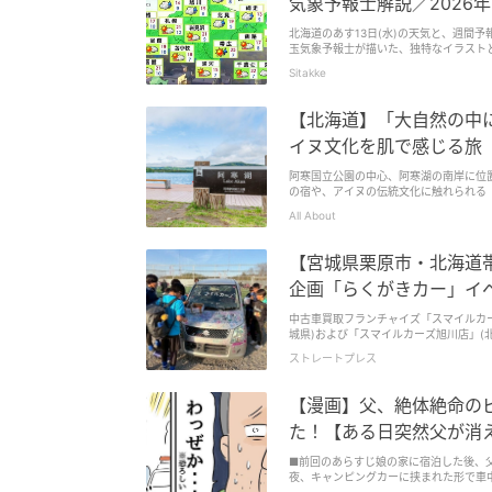
気象予報士解説／2026年
北海道のあす13日(水)の天気と、週間
Sitakke
【北海道】「大自然の中
イヌ文化を肌で感じる旅
阿寒国立公園の中心、阿寒湖の南岸に位置
の宿や、アイヌの伝統文化に触れられる
ます。
All About
【宮城県栗原市・北海道
企画「らくがきカー」イ
中古車買取フランチャイズ「スマイルカー
城県)および「スマイルカーズ旭川店」(北
車予定の自動車をキャンバスに見立てて
ストレートプレス
催する。 子どもたちに非日常的な体験を 「楽しく描いてみんなで作る『らくがきカー』」は、役目を終え廃車となる自動車に、
子どもたちが直接絵や言葉を描くという
れる。 「車に絵を描く」という普段は決してできない体験は、子どもたちだけでなく、見守る大人も目を輝かせられる特別なひ
【漫画】父、絶体絶命のピ
とときとなる。今回は、地域の子育て支
ざした2つの大型イベントの一企画として参画し、より多く
た！【ある日突然父が消えま
(日)開催の宮城県会場での「らくがきカ
ケットやキッチンカーも多数出店し、家族で楽しめる一日となる。 6月14日(
■前回のあらすじ娘の家に宿泊した後、
は、「交通安全啓発祭 〜地域・家族み
夜、キャンピングカーに挟まれた形で車中
行(JAF協力)」「お菓子すくい」「自