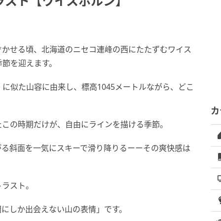
ラスト【ワイスホルン】
ぞかせる頃、北海道のニセコ連峰の西にたたずむワイス
季節を迎えます。
に似た山容に由来し、標高1045メートルながら、どこ
カ
たこの時期だけが、自由にラインを描ける季節。
がる斜面を一気にスキーで滑り降りるーーその爽快感は
トラスト。
間にしか出会えない山の表情」です。