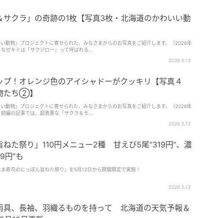
 ※8：出所 総務省「令和5年 住宅･土地統計調査 住宅及び世帯に関する基本集計」
＆サクラ」の奇跡の1枚【写真3枚・北海道のかわいい動
い動物」プロジェクトに寄せられた、みなさまからのお写真をご紹介します。（2026年
5月4日〜5月8日ピックアップ分・前編） なぜキミは「サクジロー」って呼ばれる...
2026.5.12
ップ！オレンジ色のアイシャドーがクッキリ【写真４
物たち②】
い動物」プロジェクトに寄せられた、みなさまからのお写真をご紹介します。（2026年
5月4日〜5月8日ピックアップ分・後編） 前編の記事では、超貴重な「サクラ＆モ...
2026.5.12
た祭り」110円メニュー2種 甘えび5尾“319円”、濃
9円”も
はま寿司のにっぽん旨ねた祭り」を5月12日から期間限定で実施！
2026.5.12
雨具、長袖、羽織るものを持って 北海道の天気予報＆