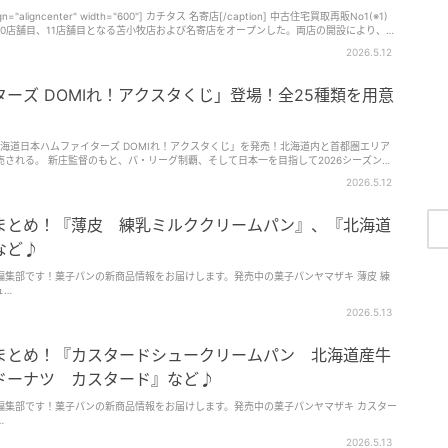
aligncenter" width="600"] カチタス 名寄店[/caption] 中古住宅買取再販No1(※1)
で10店舗目、11店舗目となる苫小牧店および名寄店をオープンした。両店の開設により、カ
したカチタス苫小
2026.5.12
が進む地方と、産業集積により住宅需要が急増する地域という、2つの異なる課題がある。
の高齢化や空き家の増加が課題となる地域である(※2)。一方、苫小牧市周辺では近年、
宅価格上昇傾向にあるという(※3)。 こうした状況の中で、既存の空き
ーズ DOMIれ！アクスタくじ」登場！全25種類を用意
給する取り組みは、地域ごとの課題に応じた住まいの選択肢を広げる手段のひとつと考え
供給に取り組んできた。 カチタスの全国平均販売価格は1,600万円
「北海道日本ハムファイターズ DOMIれ！アクスタくじ」を発売！北海道内と首都圏エリア
約4.6万円と賃貸家賃と同等になる。苫小牧市、名寄市周辺でも同等水準での供給を目指
目指して2026シーズンを
得を後押ししてきた。その結果、地域への定住促進や空き家の管理不全防止といった効果
ェックしてみて。 全25種類のアクスタを用意 「北海道日本ハム
2026.5.12
」のアクリルスタンドは全25種類。北海道日本ハムファイターズの新庄監督と24選手の肖
ながら、空き家の適切な活用や住環境の向上に寄与していくとしている。 各店舗か
ローガン「DOMIれ！」をあしらった、ここでしか手に入らないデザインとなっている。
✕33mmと飾りやすく、持ち運びしやすいサイズに仕上げられている。「北海道日本ハムフ
まとめ！『薄皮 練乳ミルククリームパン』、『北海道
上昇により住まいの選択肢が限られている地域も多数ございます。当店では名寄市内に加
1回800円(税込)。「北海道日本ハムファイターズ DOMIれ！アクスタくじ」の販売場所
おり、その周辺の人口2,000人・3,000人規模の町村についても対応しています。空
引いた
など♪
地域の実情に合った住環境づくりに取り組み、一件一件の相談に丁寧に向き合っていきた
アクリルスタンド(全5種)がその場でもらえる。さらに、最後のアクリルスタンド1個を購
4アクリルプレートがその場でプレゼントされる。サイズはA4 W297×H210mm。 ジ
編集部です！菓子パンの新商品情報をお届けします。発売中の菓子パンヤマザキ 薄皮 練
に加え、周辺地域の開発や住
ュ…
が選択肢が限られている』『空き家をどうすればよいかわからない』といった声が増えて
ーやキャラクター達。そんなホビーやエンターテインメントにあこがれた人物・モノをカ
まいの再生を通じて、状況やご事情に応じた柔軟な選択肢をご提案していきたいと考えて
2026.5.13
身近な相談先として一件一件丁寧に対応していきます。空き家に悩む方が、まず相談でき
PKG・広告、Webデザイン請負業務を事業内容としている。 この機会に、「北
、尽力いたします」 空き家問題の解消と手の届きやすい価格帯で
てチェックしてみては。 「北海道日本ハムファイターズ DOMIれ！
まとめ！『カスタードシュークリームパン 北海道産牛
 ■カチタス 名寄店 住所：北海道名寄市西２条南6丁目
.jp/pdf/tenpo_fighters_kuji260515.pdf 「北海道日本ハムファイターズ DOMI
fighters_kuji.html ジュウロクホウイ 公式HP：https://www.16d.jp ※ 画像は実際
ドーナツ カスタード』など♪
ONHAM FIGHTERS.ALL Rights Reserved. ©16directions inc. (ソルトピ
示価格形成要因等の概要＜北海道～静岡県＞(国土交通省)より ※4：国土交通省「土地総合情
編集部です！菓子パンの新商品情報をお届けします。発売中の菓子パンヤマザキ カスター
件の平均価格(取引時期：2024年4月～2025年3月／建築時期：2024年1月以降／種
…
上200㎡以下／建物の用途：住宅) ※5：2024年4月～2025年3月の平均販売価格 ※6：家
築とカチタス単体の金額は取引平均価格を全額借入・自己資金0円・35年返済・固定金利
2026.5.13