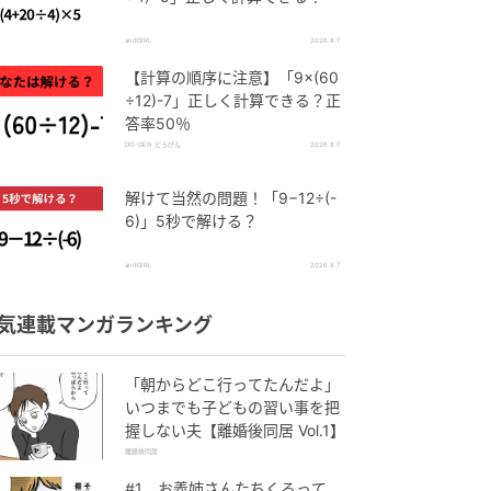
andGIRL
2026.8.7
【計算の順序に注意】「9×(60
÷12)-7」正しく計算できる？正
答率50％
DO-GEN どうげん
2026.8.7
解けて当然の問題！「9−12÷(-
6)」5秒で解ける？
andGIRL
2026.8.7
気連載マンガランキング
「朝からどこ行ってたんだよ」
いつまでも子どもの習い事を把
握しない夫【離婚後同居 Vol.1】
離婚後同居
#1 お義姉さんたちくるって、