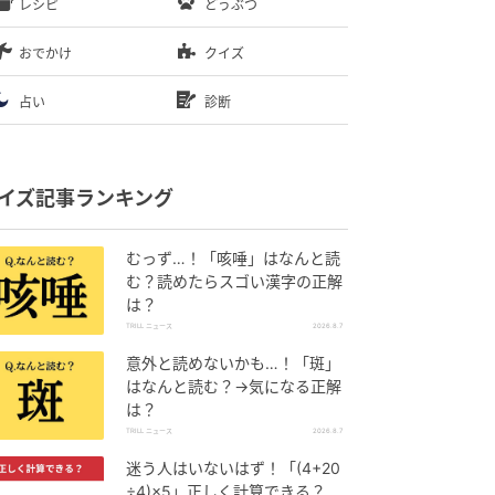
レシピ
どうぶつ
おでかけ
クイズ
占い
診断
イズ記事ランキング
むっず…！「咳唾」はなんと読
む？読めたらスゴい漢字の正解
は？
TRILL ニュース
2026.8.7
意外と読めないかも…！「斑」
はなんと読む？→気になる正解
は？
TRILL ニュース
2026.8.7
迷う人はいないはず！「(4+20
÷4)×5」正しく計算できる？