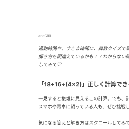
andGIRL
通勤時間や、すきま時間に、算数クイズで
解き方を間違えているかも！？わからない
してみて♡
「18+16÷(4×2)」正しく計算で
一見すると複雑に見えるこの計算。でも、
スマホや電卓に頼っている人も、ぜひ挑戦
気になる答えと解き方はスクロールしてみ