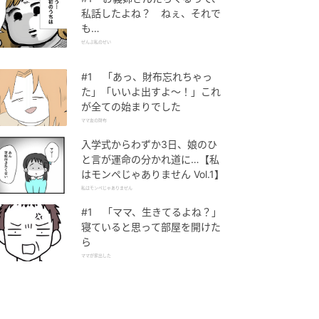
私話したよね？ ねぇ、それで
も…
ぜんぶ私のせい
#1 「あっ、財布忘れちゃっ
た」「いいよ出すよ〜！」これ
が全ての始まりでした
ママ友の財布
入学式からわずか3日、娘のひ
と言が運命の分かれ道に…【私
はモンペじゃありません Vol.1】
私はモンペじゃありません
#1 「ママ、生きてるよね？」
寝ていると思って部屋を開けた
ら
ママが家出した