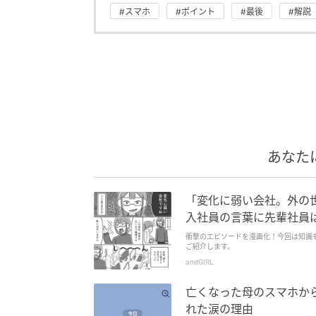
#スマホ
#ポイント
#最後
#解説
あなた
「変化に弱い会社。外の
入社員の言葉に先輩社員
衝撃のエピソードを漫画化！今回は知識
ご紹介します。
andGIRL
亡くなった母のスマホか
れた涙の理由