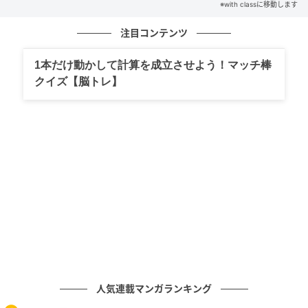
家のメンバーがみんなで盛り上がれるゲームのひとつ
※with classに移動します
でした。一人が頭の中にある歴史人物を思い浮かべ
注目コンテンツ
て、他の人が質問しながらそれが誰なのか当てていき
ます！質問は5つまで！などルールを決めると、ダラダ
1本だけ動かして計算を成立させよう！マッチ棒
ラすることなくゲームが進むのでオススメです。質問
クイズ【脳トレ】
者たち「その歴史人物は、江戸時代より前に生まれた
人ですか？」→「はい」質問者たち「その歴史人物
は、戦いますか(武士ですか)？」→「はい」質問者たち
「その歴史人物は、天下統一をしましたか？」→「い
いえ」質問者たち「その歴史人物は、本能寺で討たれ
ましたか？」→「はい」質問者たち「よし！その歴史
人物は、織田信長ですか！？」→「はい！正解」こん
な感じで、決定的な質問で出題者を追い詰めた時はめ
ちゃくちゃ盛り上がります。楽しい上に、歴史の知識
の確認・復習にもなる！質問の回数を制限すること
で、子ども達も質問の仕方が上手に、そして論理的に
人気連載マンガランキング
なっていくんですよ。「歴史は長いので、まずざっく