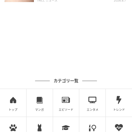
TRILL ニュース
2026.8.7
私は、手作りの知育グッズを作るのが大好きだったの
でこの他にもたくさんカードを手作りしてきました。
でも、その中でも一番想い出に残っているのは「子ど
も達が好きな題材で」「子ども達と一緒に作った」こ
のポケモンカルタです。普段はなかなか時間がとれな
くても、「夏休みが終わるまでに作る！」なら親子で
一緒に作ることができるかも。子どもが好きなもの・
興味があるもので作るのがオススメです！ポケモン
カテゴリ一覧
は、「これでカタカナを覚えた！」という子も多い大
人気コンテンツ。大変でなければ、子どもに読み札を
書いてもらってもいいと思います！
トップ
マンガ
エピソード
エンタメ
トレンド
手作りカルタを持って旅行へ！