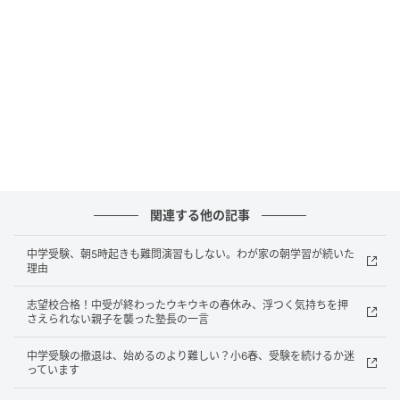
→「はい！当たりー！」家族、親戚が集まってドライ
ブ中にやるとなかなか盛り上がります！都道府県の知
識が増える小4以降が一番楽しいけれど、質問の内容を
工夫すれば低学年でもできるはず。都道府県の本を眺
めながらなら、質問にも答えられます。小さい子な
ら、どちらかの親と2人一組になって出題者になっても
楽しい！質問はすべて、本家アキネーターのルールに
則って、はい／いいえで答えられるもの。子ども連れ
での長距離移動はついスマホやタブレット頼りになり
関連する他の記事
がちですが、こんなゲームができると、家族みんなで
楽しく会話しながら過ごせます。
中学受験、朝5時起きも難問演習もしない。わが家の朝学習が続いた
理由
志望校合格！中受が終わったウキウキの春休み、浮つく気持ちを押
質問も論理的になる「歴史人物アキネータ
さえられない親子を襲った塾長の一言
ー」
中学受験の撤退は、始めるのより難しい？小6春、受験を続けるか迷
っています
同じく「歴史人物アキネーター」も、歴史好きな我が