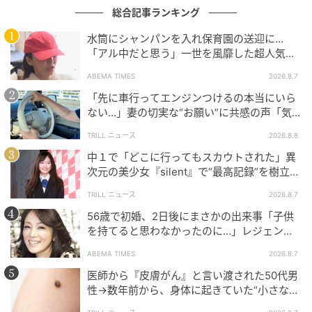
た！読み札は、五七五になるべく近い、気持ちよく読
総合記事ランキング
めるリズムで子ども達と一緒に考えて作ってもらいま
水筒にシャンパンを入れ保育園の送迎に…
す。取り札に載せるポケモンの名前と、タイプやわざ
「アル中だと思う」一世を風靡した超人気タ
の特徴を端的にリズムよくまとめるのは意外に難し
レント、酒漬けだった日々を告白
ABEMA TIMES
2026.8.7
く、苦労していました。その分、できあがった手作り
「先に車行ってエンジンつけるの本当にいら
カルタに大喜び！
ない…」妻の切実な“お願い”に共感の声「気
づかないんですよね…」
TRILL ニュース
2026.8.8
中１で「どこに行ってもスカウトされた」異
次元の美少女『silent』で“最高記録”を樹立し
た「反則級」の【トップ女優】
TRILL ニュース
2026.8.7
56歳で初婚、2日後にまさかの出来事「子供
を持てると思わなかったのに…」レジェンド
美魔女が当時の心境を告白
ABEMA TIMES
2026.8.7
医師から『皮膚がん』と言い渡された50代男
性→数年前から、身体に起きていた“小さな異
変”に「あのとき受診していれば…」