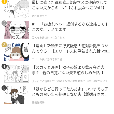
り江戸時代以前・以後で分ける」とか、「日本の歴史
最初に感じた違和感…普段マメに連絡をして
こない夫からのLINE【され妻なつこ Vol.1】
上の有名人は圧倒的に男性が多いので、よっぽど迷っ
た時以外は男女どちらかは質問しない」とか。他の人
され妻なつこ
の質問の答えによっては、考えていた自分の質問の内
#1 「お疲れ〜♡」遅刻するなら連絡して！
この女、ナメてます
容も変更しないといけないので、臨機応変さも求めら
れます！我が家はたまたま都道府県と歴史人物がテー
美人な友達は何でも許される
マでしたが、子どもが好きなもので、大人もある程度
【漫画】新婚夫に浮気疑惑！絶対証拠をつか
共有しているならポケモンでもアニメキャラでも楽し
んでやる！【エリート夫に浮気された話 Vol.
1】
いと思います！
エリート夫に浮気された話
【スカッと漫画】双子の娘より飲み会が大
事!? 親の自覚がない夫を懲らしめた話【第1
子どもの好きなテーマで作るカルタ
話】
【スカッと漫画】双子の娘より飲み会が大事!? 親の自覚がない夫を
懲らしめた話
「朝からどこ行ってたんだよ」いつまでも子
夏休み、手作りカルタもおすすめ
どもの習い事を把握しない夫【離婚後同居 Vo
l.1】
離婚後同居
我が家では、時間があるときに子ども達が2人とも大好
きなポケモンを題材にして手作りカルタを作りまし