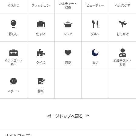
手作りカルタのいいところは、作って終わりではなく
カルチャー・
どうぶつ
ファッション
ビューティー
ヘルスケア
教養
て、みんなで遊べること。手作りカルタを持って、家
族旅行やおばあちゃんの家に帰省をしていました。
「このカルタ、僕が考えて作ったよ！」とおばあちゃ
んに自慢して褒めてもらって嬉しそうな姿を見るの
暮らし
住まい
レシピ
グルメ
おでかけ
も、親としては嬉しい時間でした。カルタならルール
がシンプルだから、親戚みんなで遊べるのもよかった
です。時間がある夏休みは、つい「特別なことをしな
ビジネス・マ
心理テスト・
クイズ
恋愛
占い
ネー
診断
きゃ！」と思ってしまいますが…ふだんの過ごし方に
少しプラスするだけで、楽しい知育や想い出作りもで
きるものだと思います！中学受験や勉強につながる知
識も勉強として覚えるだけでなく、遊びの中で触れた
スポーツ
診断
経験が、あとから学びにつながることもあります。子
ども達と計画を立てながら、楽しい夏休みをお迎えく
ださい！話を聞いてくれてありがとう！また読んで
ページトップへ戻る
ね。
サイトマップ