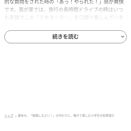
的な質問をされた時の「あっ！やられた！」感が爽快
です。我が家では、旅行の長時間ドライブの時はいつ
も家族でこの「アキネーター」を口頭で楽しんでいま
した。
続きを読む
親子でヒントを出し合う【都道府県アキネー
ター】
一人が頭の中に思い浮かべたある都道府県を、他の人
で当てていきます！質問者たち「その都道府県は、東
日本にありますか？」→「いいえ」質問者たち「その
都道府県は、太平洋に面していますか？」→「いい
え」質問者たち「その都道府県は、瀬戸内海に面して
いますか？」→「はい」質問者たち「その都道府県に
は、有名な農作物がありますか？」→「はい」質問者
トップ
夏休み、「勉強しなさい！」の代わりに。親子で楽しむ小学生の知育遊び
たち「その農作物は、オリーブですか？」→「はい」
質問者たち「わかった、その都道府県は香川県？」