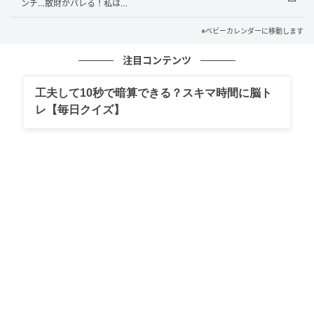
ンチ…散財がバレる！私は…
ほどの男の子がチョコレートファウンテンに指を入れ
※ベビーカレンダーに移動します
て食べているのを目撃。再度スタッフさんに伝えまし
たが、私たちは食欲がなくなってしまったこともあ
注目コンテンツ
り、そのままお店を後にしました。
工夫して10秒で暗算できる？スキマ時間に脳ト
わが家では人に迷惑をかけないようにと子どもたちに
レ【毎日クイズ】
日頃から伝えており、飲食店でも子どもたちの行動に
気をつけています。だからこそ、あの男の子の行動と
お母さんの対応にはとても驚きました。長男も「ちょ
っと汚いし、あれは食べたくないな……」と嫌そうな表
情を見せていたので、改めてマナーを守ることの大切
さについて教えるきっかけになりました。
著者：鶴川こだま／20代女性。2017年・2019年生ま
れの息子と2020年・2023年生まれの娘を育てる4児の
母。やんちゃな息子と甘えん坊な娘たちに翻弄されな
がら、にぎやかな毎日を送っている。