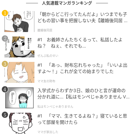
人気連載マンガランキング
イラスト：ふー
「朝からどこ行ってたんだよ」いつまでも子
どもの習い事を把握しない夫【離婚後同居 Vo
※ベビーカレンダーが独自に実施したアンケートで集
l.1】
離婚後同居
めた読者様の体験談をもとに記事化しています
#1 お義姉さんたちくるって、私話したよ
ね？ ねぇ、それでも…
ベビーカレンダー編集部
ぜんぶ私のせい
元記事で読む
#1 「あっ、財布忘れちゃった」「いいよ出
すよ〜！」これが全ての始まりでした
クリエイター情報
ママ友の財布
入学式からわずか3日、娘のひと言が運命の
ベビーカレンダー
分かれ道に…【私はモンペじゃありません Vo
ベビーカレンダーは妊娠・出産・育児の情報サイト
l.1】
です。みんなのクチコミや体験談から産婦人科検
私はモンペじゃありません
索、おでかけ情報、離乳食レシピまで。月間利用者1
#1 「ママ、生きてるよね？」寝ていると思
000万人以上。
って部屋を開けたら
作品をもっとみる
ママが家出した