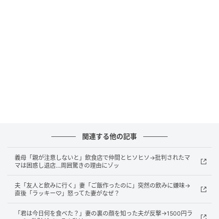
男の子がまさかの行動！しかも保護者は…
先ほどの男の子が、並んでいたウインナーを口にくわ
えて、なんと元の陳列されていた皿に戻したのです！
驚いて見ていると、次はたこ焼きを取って一口かじ
り、再び皿に戻していました……。
私は男の子に「一度取ったものは戻してはいけない
よ」と声をかけました。すると男の子は驚いてお母さ
んのもとへ行ったので、私は男の子のお母さんに何が
起こったのかを説明。しかし、親子は無言で去って行
関連する他の記事
ってしまったのです。
義母「親が注意しないと」飲食店で仲間とヒソヒソ→批判されたマ
マは困惑し退店…周囲驚きの理由にゾッ
とにかく衛生的にもよくないので、お店のスタッフさ
んに事情を話すと、スタッフさんが先ほどの親子を注
夫「友人と飲みに行く」妻「ご飯作ったのに」突然の飲みに嫌味→
直後「ラッキー♡」怒ってた妻がなぜ？
意してくれました。
「君は今日何を食べた？」妻の裏の顔を知った夫が反撃→1500円ラ
しかし、そのあとにデザートを取りに行くと、また先