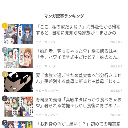
の記事をもっとみる
マンガ記事ランキング
「ここ…私の家だよね？」海外赴任から帰宅
すると…自宅に見知らぬ家族が！まさかの真
相とは！？
ベビーカレンダー
2026.8.7
「婚約者、奪っちゃった♡」勝ち誇る妹⇒
「今、ハワイで挙式中だけど？」妹のとんで
もない勘違いとは
ベビーカレンダー
2026.8.7
妻「家族で過ごすため義実家へ当分行きませ
ん」孫差別する義母に断ると→義母「じゃ
あ、私は…」妻絶句＜こどおじ義兄＞
ベビーカレンダー
2026.8.7
寿司屋で義母「高級ネタばっかり食べちゃお
♡」奢られる前提→しかし食後に青ざめ？通
報され警察沙汰！
ベビーカレンダー
2026.8.6
「お刺身の色が…黒い！？」初めての義実家