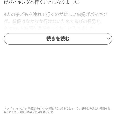
げバイキングへ行くことになりました。
4人の子どもを連れて行くのが難しい串揚げバイキン
グ。普段はなかなか行けないため大喜びの長男と、
久々の2人時間を満喫すべくお店に入りました。
続きを読む
わが家ではバイキングに行くときには、必ず親と一緒
に料理や食材を取りに行き、お店のルールを守るよう
に言い聞かせてから入ります。串揚げバイキングでは
生ものがたくさんあるので、特に注意を促し食材を取
りに行きました。
すると、私たちの前には4歳くらいの小さな男の子と、
少し離れたところにお母さんらしき人がいました。私
は長男と一緒に順番に並び、食材を選びながらふと前
を見ると、そこで驚きの光景を目にしたのです。
トップ
マンガ
串揚げバイキングで私「う…うそでしょ！？」息子との楽しい時間を台
無しにした、見知らぬ親子の目を疑う行動