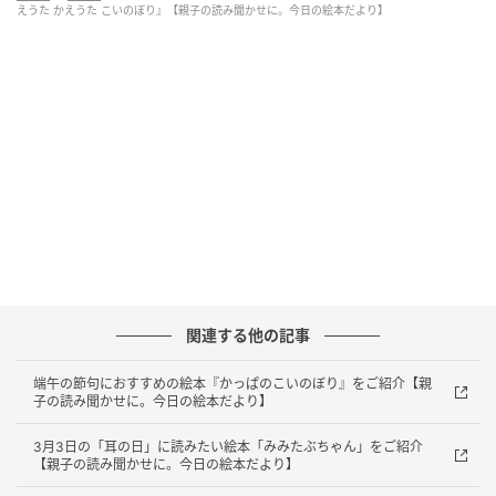
ぎ。
えうた かえうた こいのぼり』【親子の読み聞かせに。今日の絵本だより】
「こいのぼりったら、こいのぼり!!」
こいのぼりったら、こいのぼり!!」
そして、替え歌を歌います。
「くもよ〜り〜 た〜か〜い こいの〜ぼ〜り〜♪」
屋根でなくて雲、すごい！
表紙の絵のようにみんなでこいのぼりに乗って、ゆう
ゆうと大空散歩、気持ちよさそうです。
「かっこいい うた、かんがえるねえ。」
とお父さんに言われて、
「じゃあ、つぎは 2ばん！」
関連する他の記事
「いえよ〜り〜 で〜か〜い こいの〜ぼ〜り〜♪
端午の節句におすすめの絵本『かっぱのこいのぼり』をご紹介【親
おおき〜な〜 からだ〜が〜 おもたそう〜」
子の読み聞かせに。今日の絵本だより】
あらあら、大きすぎるこいのぼりの下で、みんなのお
うちがつぶれそうですよ。
3月3日の「耳の日」に読みたい絵本「みみたぶちゃん」をご紹介
【親子の読み聞かせに。今日の絵本だより】