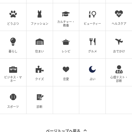
カルチャー・
どうぶつ
ファッション
ビューティー
ヘルスケア
教養
暮らし
住まい
レシピ
グルメ
おでかけ
ビジネス・マ
心理テスト・
クイズ
恋愛
占い
ネー
診断
スポーツ
診断
ページトップへ戻る