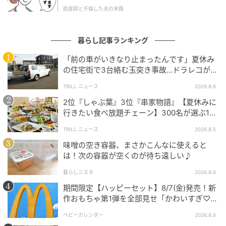
た。
の記事をもっとみる
助産師と不倫した夫の末路
暮らし記事ランキング
「前の車がいきなり止まったんです」夏休み
の住宅街で3台絡む玉突き事故…ドラレコが捉
えていた“急ブレーキの理由”
TRILL ニュース
2026.8.6
2位『しゃぶ葉』3位『串家物語』【夏休みに
行きたい食べ放題チェーン】300名が選ぶ1位
に「満足度が高い」「大人まで楽しめる」
TRILL ニュース
2026.8.5
味噌の空き容器、まさかこんなに使えると
は！次の容器が空くのが待ち遠しい♪
暮らしニスタ
2026.8.6
期間限定【ハッピーセット】8/7(金)発売！新
作おもちゃ第1弾を全部見せ「かわいすぎ♡」
「絶対行く！」
ベビーカレンダー
2026.8.6