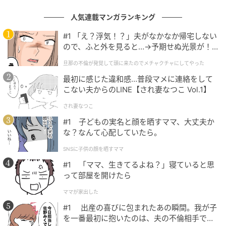
もの日。
一回り大きくなった子どもたちと、大空を泳ぐこいの
人気連載マンガランキング
ぼりを、お外でのびのびと見上げられますように。
#1 「え？浮気！？」夫がなかなか帰宅しない
ので、ふと外を見ると…→予期せぬ光景が！
選書・文
｜旦那の不倫が発覚して頭に来たのでメチャ
旦那の不倫が発覚して頭に来たのでメチャクチャにしてやった
クチャにしてやった
原陽子さん
最初に感じた違和感…普段マメに連絡をして
はらようこ／フリー編集者、司書、JPIC読書アドバイ
こない夫からのLINE【され妻なつこ Vol.1】
ザー。kodomoeでは連載「季節の絵本ノート」をはじ
され妻なつこ
め主に絵本関連の記事を、MOEでは絵本作家インタビ
#1 子どもの実名と顔を晒すママ、大丈夫か
ューなどを担当。3児の母。
な？なんて心配していたら。
元記事で読む
SNSに子供の顔を晒すママ
#1 「ママ、生きてるよね？」寝ていると思
次の記事
って部屋を開けたら
【子どもの日の工作】八十八夜や端午の節句
ママが家出した
の背景をおさらいしながら手作りを楽しも
#1 出産の喜びに包まれたあの瞬間。我が子
う！「鯉のぼりモビール」の作り方
を一番最初に抱いたのは、夫の不倫相手でし