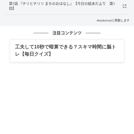
お父さんがほめ上手なものだから、こどもたちの替え
第1話 『チリとチリリ まちのおはなし』【今日の絵本だより 第1
歌はどんどん続きます。
回】
へびより長いこいのぼり、何でも食べるこいのぼり、
※kodomoeに移動します
それからそれから……。
注目コンテンツ
次々できる愉快な替え歌を一緒に歌うのも楽しいです
し、オリジナルの替え歌を作ってみても！
工夫して10秒で暗算できる？スキマ時間に脳ト
ふだんは絵本をあまりじっと聞かないような、おふざ
レ【毎日クイズ】
け大好きなお子さんこそ、盛り上がるかもしれません
よ。
こいのぼりや鎧兜を出して飾って、柏もちやちまきを
用意して、菖蒲湯はどうする……と、お節句には準備の
あれこれに追われがちなのが大人ですが。
本当はラストのお父さんのように、こどもたちの成長
を肌で感じられたら、それが一番なんですよね。
こいのぼりのイベントも、全国的に中止が相継いでい
る今年ですが、来年はきっとまた、今年とは違うこど