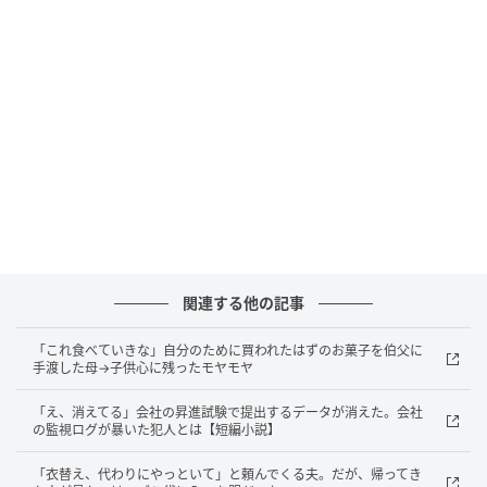
シャツの袖を引っ張って湿疹を隠しながら「もう少し
様子見る」と言う。
痒み止めの市販薬を勝手に塗ってひどくして、結局2週
間後に行く羽目になる。同じやり取りを年に何度繰り
返したか覚えていない。
医者の一言だけは素直に飲み込む不思議
毎回、私は時間をかけて説得する。
関連する他の記事
「まずは検査だけ」「会社終わりに寄れる枠を取っ
た」「皮膚は記録するために写真も持っていこう」。
「これ食べていきな」自分のために買われたはずのお菓子を伯父に
手渡した母→子供心に残ったモヤモヤ
1週間しつこく言い続けて、ようやく渋々行ってくれ
「え、消えてる」会社の昇進試験で提出するデータが消えた。会社
る。
の監視ログが暴いた犯人とは【短編小説】
「衣替え、代わりにやっといて」と頼んでくる夫。だが、帰ってき
問題はその帰りだ。クリニックから戻った夫は、こち