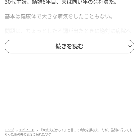
30代主婦、結婚6年目、夫は同い年の会社員だ。
基本は健康体で大きな病気をしたこともない。
問題は、ちょっとした不調が出たときに絶対に病院へ
行きたがらないことだ。
続きを読む
鼻水が止まらず夜中に何度も鼻をかんでいる日が続い
ても、咳が3週間抜けず近所迷惑になりそうな深夜の咳
き込みでも、答えはいつも同じだった。
「大丈夫だから！」
肌が弱い体質で、季節の変わり目になると首と腕に赤
い湿疹が広がる。
皮膚科のクリニックは家から徒歩5分。私が予約サイト
を開いて「明日空いてるよ」と画面を見せても、夫はT
トップ
エピソード
「大丈夫だから！」と言って病院を拒む夫。だが、強引に行っても
らった後の夫の態度に呆れたワケ