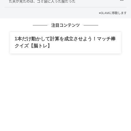
た夫が見たのは、ゴミ袋に入った服だった
らが何度言ってもスルーしてきた塗り薬の使い方や、
保湿の頻度や、刺激の強い洗剤を避けることを、すっ
※GLAMに移動します
かり納得した顔で口にする。
注目コンテンツ
「先生がね、夜にお風呂上がりすぐ塗らないと意味な
1本だけ動かして計算を成立させよう！マッチ棒
いって言ってた」
クイズ【脳トレ】
「擦らないで押し当てるように塗るんだって」。私が3
年前から同じことを言っていた内容ばかりだ。
こないだも内科から戻った夫が、こちらが言い続けて
きた水分の取り方や寝る前の加湿の話を、初めて知っ
たように説明し直してきた。
思わず口から出た。
「それ私がずっと言ってたよね？」