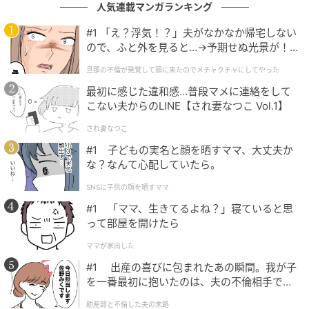
人気連載マンガランキング
夫はきょとんとして「医者に言われたから本当なんだ
なって」と笑った。
#1 「え？浮気！？」夫がなかなか帰宅しない
ので、ふと外を見ると…→予期せぬ光景が！
｜旦那の不倫が発覚して頭に来たのでメチャ
悪気はないらしい。
旦那の不倫が発覚して頭に来たのでメチャクチャにしてやった
クチャにしてやった
最初に感じた違和感…普段マメに連絡をして
実家の母に愚痴ると、父も同じだと笑われた。
こない夫からのLINE【され妻なつこ Vol.1】
「言われ続けてきたことを医者が一言で確定させた、
され妻なつこ
その瞬間だけ素直になるのよ」と。
#1 子どもの実名と顔を晒すママ、大丈夫か
な？なんて心配していたら。
次に湿疹が出たとき、私はもう説得しない方がいいの
SNSに子供の顔を晒すママ
かもしれないと、ぼんやり考えるようになった。
#1 「ママ、生きてるよね？」寝ていると思
って部屋を開けたら
※GLAMが独自に実施したアンケートで集めた、30
代・女性読者様の体験談をもとに記事化しています
ママが家出した
#1 出産の喜びに包まれたあの瞬間。我が子
※本コンテンツ内の画像は、生成AIを利用して作成し
を一番最初に抱いたのは、夫の不倫相手でし
た。
ています。
助産師と不倫した夫の末路