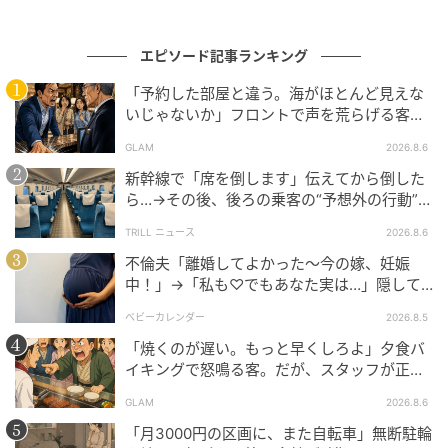
元記事で読む
エピソード記事ランキング
次の記事
「予約した部屋と違う。海がほとんど見えな
いじゃないか」フロントで声を荒らげる客。
「たまたま近くに来てた」と偶然を装って現
だが、支配人が予約記録を示した結果
れる元彼→職場に届いた花束を見て絶句
GLAM
2026.8.6
新幹線で「席を倒します」伝えてから倒した
ら…→その後、後ろの乗客の“予想外の行動”に
の記事をもっとみる
「不快ですぐに立ち去りました」
TRILL ニュース
2026.8.6
不倫夫「離婚してよかった〜今の嫁、妊娠
中！」→「私も♡でもあなた実は…」隠して
いた事実を暴露した結果
ベビーカレンダー
2026.8.5
「焼くのが遅い。もっと早くしろよ」夕食バ
イキングで怒鳴る客。だが、スタッフが正論
を並べた結果
GLAM
2026.8.6
「月3000円の区画に、また自転車」無断駐輪