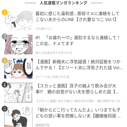
人気連載マンガランキング
旅先の料理からヒントを得ることが多いヴィトール・マトスシェフ。
最初に感じた違和感…普段マメに連絡をして
2ツ星シェフ、ヴィトール・マトス氏が供するコース
こない夫からのLINE【され妻なつこ Vol.1】
は、食材とソースが織り成す驚きと楽しさに溢れた世
され妻なつこ
界。
#1 「お疲れ〜♡」遅刻するなら連絡して！
この女、ナメてます
美人な友達は何でも許される
【漫画】新婚夫に浮気疑惑！絶対証拠をつか
んでやる！【エリート夫に浮気された話 Vol.
1】
エリート夫に浮気された話
【スカッと漫画】双子の娘より飲み会が大
事!? 親の自覚がない夫を懲らしめた話【第1
話】
【スカッと漫画】双子の娘より飲み会が大事!? 親の自覚がない夫を
懲らしめた話
「朝からどこ行ってたんだよ」いつまでも子
どもの習い事を把握しない夫【離婚後同居 Vo
l.1】
離婚後同居