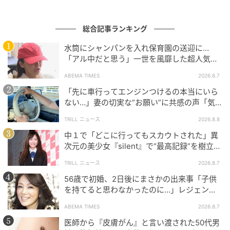
総合記事ランキング
水筒にシャンパンを入れ保育園の送迎に…
「アル中だと思う」一世を風靡した超人気タ
レント、酒漬けだった日々を告白
ABEMA TIMES
2026.8.7
「先に車行ってエンジンつけるの本当にいら
ない…」妻の切実な“お願い”に共感の声「気
づかないんですよね…」
TRILL ニュース
2026.8.8
中１で「どこに行ってもスカウトされた」異
次元の美少女『silent』で“最高記録”を樹立し
た「反則級」の【トップ女優】
TRILL ニュース
2026.8.7
56歳で初婚、2日後にまさかの出来事「子供
コースの始まりのタルタレットは作りたて。
を持てると思わなかったのに…」レジェンド
美魔女が当時の心境を告白
ABEMA TIMES
2026.8.7
医師から『皮膚がん』と言い渡された50代男