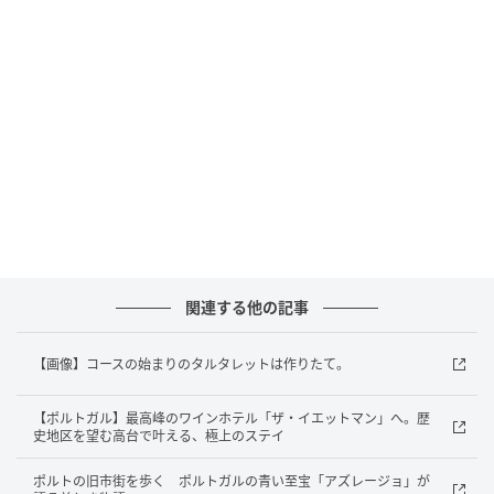
テラスで楽しむカクテルは“ポルト・トニック”14ユーロ、“ミッドナイト・エ
スプレッソ”22ユーロ。
街の喧騒から離れた静かな高台に佇む「レストラン・
アンティクウム」は、ドウロ川が目の前に広がる素晴
らしいロケーション。まずは絶景のテラス席で食前酒
を優雅に味わった後、室内の席でテイスティングメニ
ューをいただく。
関連する他の記事
【画像】コースの始まりのタルタレットは作りたて。
【ポルトガル】最高峰のワインホテル「ザ・イエットマン」へ。歴
史地区を望む高台で叶える、極上のステイ
ポルトの旧市街を歩く ポルトガルの青い至宝「アズレージョ」が