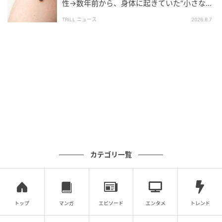
性→数年前から、身体に起きていた“小さな異
変”に「あのとき受診していれば…」
TRILL ニュース
2026.8.7
“キンメ＆イカ”はタマゴを使った濃厚なソースで。
一口で幸せが広がるマグロのタルタレットから始ま
り、カレーの香りを効かせたエビ、セロリのエスプー
カテゴリ一覧
マを合わせた軽やかなヒラメと魚介料理が続き、クラ
イマックスはシグネチャーのハト料理。
トップ
マンガ
エピソード
エンタメ
トレンド