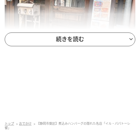
続きを読む
出典：リビング静岡Web
イル・パパトーレ響の外観。ランチメニューがわかり
やすい[/caption]
入ってすぐの階段を上がります。
トップ
おでかけ
【静岡市葵区】煮込みハンバーグの隠れた名店「イル・パパトーレ
落ち着いた雰囲気と非日常感が融合した店内
響」
[caption align="alignnone" width="600"]