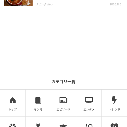
リビングWeb
2026.8.6
ランチプレートについているスープ[/caption]
洋食屋さんではじめに出てくるスープって、ほっこり
します。胃を温め、ハンバーグを迎え入れる準備が整
いました。
セット内容も満足度高め
[caption align="alignnone" width="600"]
カテゴリ一覧
トップ
マンガ
エピソード
エンタメ
トレンド