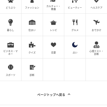
カルチャー・
どうぶつ
ファッション
ビューティー
ヘルスケア
教養
暮らし
住まい
レシピ
グルメ
おでかけ
出典：リビング静岡Web
メインの煮込みハンバーグとサブのチキンカツ（トマ
ビジネス・マ
心理テスト・
クイズ
恋愛
占い
ネー
診断
トソース）[/caption]
煮込みハンバーグは熱々なのがいいところです。柔ら
かく弾力のあるハンバーグと、煮込みのソースが絡ま
スポーツ
診断
って、至福のひとときです。デミグラスソースかと思
っていましたが、そこにスパイスの風味？が加わった
感じの、今までに味わったことのないソースでした。
ページトップへ戻る
非常に美味しく、独自性もあり、素敵です。