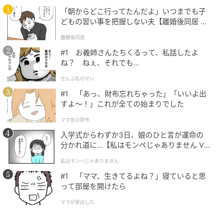
「朝からどこ行ってたんだよ」いつまでも子
どもの習い事を把握しない夫【離婚後同居 Vo
l.1】
離婚後同居
#1 お義姉さんたちくるって、私話したよ
ね？ ねぇ、それでも…
ぜんぶ私のせい
#1 「あっ、財布忘れちゃった」「いいよ出
すよ〜！」これが全ての始まりでした
出典：リビング静岡Web
ママ友の財布
入学式からわずか3日、娘のひと言が運命の
平日ランチメニュー[/caption]
分かれ道に…【私はモンペじゃありません Vo
l.1】
私はモンペじゃありません
サイドメニューも3種類から選べるのには驚きです。組
み合わせが色々できるので迷ってしまいました。今回
#1 「ママ、生きてるよね？」寝ていると思
って部屋を開けたら
は女性店員さんのおすすめを聞き、サイドメニューは
チキンカツにしました。
ママが家出した