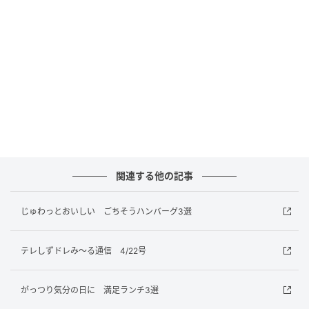
関連する他の記事
じゅわっとおいしい ごちそうハンバーグ3選
出典：リビング静岡Web
テレしずドレみ～る通信 4/22号
高い天井がつくり上げる広々とした空間[/caption]
がっつり気分の日に 満足ランチ3選