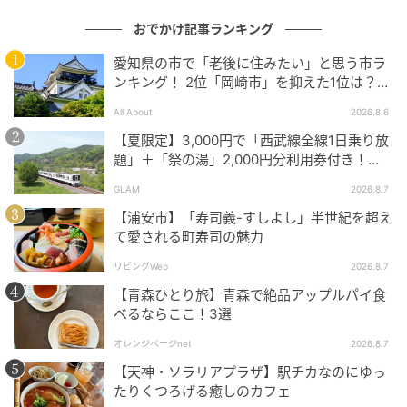
おでかけ記事ランキング
メインを待っている間に温かいスープを
愛知県の市で「老後に住みたい」と思う市ラ
[caption align="alignnone" width="600"]
ンキング！ 2位「岡崎市」を抑えた1位は？
【2026年調査】
All About
2026.8.6
【夏限定】3,000円で「西武線全線1日乗り放
題」＋「祭の湯」2,000円分利用券付き！
『秩父 夏のおでかけきっぷ』でお得に秩父観
GLAM
2026.8.7
光
【浦安市】「寿司義-すしよし」半世紀を超え
て愛される町寿司の魅力
リビングWeb
2026.8.7
【青森ひとり旅】青森で絶品アップルパイ食
べるならここ！3選
オレンジページnet
2026.8.7
【天神・ソラリアプラザ】駅チカなのにゆっ
たりくつろげる癒しのカフェ
出典：リビング静岡Web