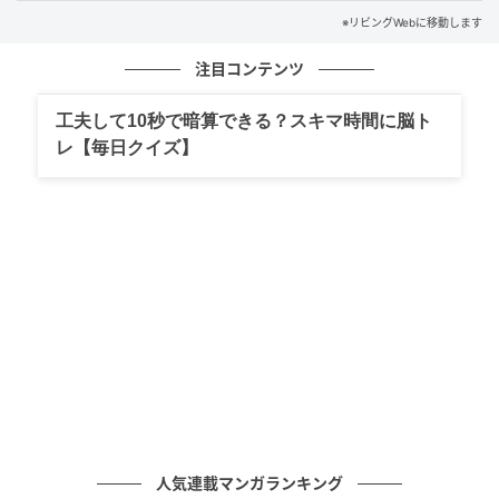
店内は洋食屋さんらしい佇まいです。レンガ造りの壁
※リビングWebに移動します
と高い天井で、素敵な空間に仕上がっています。迎え
入れてくださる店員さんが優しくて丁寧で、入って数
注目コンテンツ
秒でこのお店が気に入ってしまいました。
工夫して10秒で暗算できる？スキマ時間に脳ト
レ【毎日クイズ】
選べるランチメニュー
[caption align="alignnone" width="338"]
人気連載マンガランキング