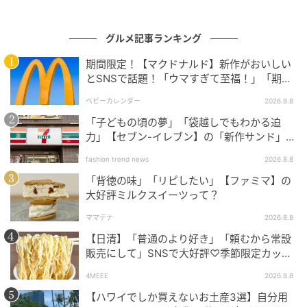
魚肉の風味とアーモンドの香ばしさが重なるサクサク
食感を、ノンフライで気軽に味わえます。
グルメ記事ランキング
期間限定！【マクドナルド】新作がおいしい
たんぱく質が摂れるスナックを探している方も、食べ
とSNSで話題！「ウマすぎて至福！」「期待
きりサイズの手軽さで試しやすい一品です。
以上♡」
ベビーカレンダー
2026.8.8
「おさかなスナックアーモンドミックス」の紹介でし
「子どもの頃の夢」「袋越しでもわかる迫
力」【セブン-イレブン】の「新作サンド」に
た。
ハマりそう！
fashion trend news
2026.8.8
「背徳の味」「リピしたい」【ファミマ】の
大好評ミルクスイーツって？
よくある質問
ママテナ
2026.8.8
【日清】「普通のより好き」「頼むから常設
販売にして」SNSで大好評♡季節限定カップ
ヌードルが発売中！
4MEEE
2026.8.8
【ハワイでしか買えないお土産3選】自分用
Q. 「おさかなスナックアーモンドミックス」