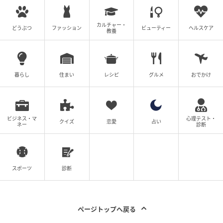
です。
カルチャー・
どうぶつ
ファッション
ビューティー
ヘルスケア
ノンフライ製法で仕上げており、たんぱく質を豊富に
教養
含んでいます。
暮らし
住まい
レシピ
グルメ
おでかけ
Q. 内容量と賞味期限はどのくらいですか？
ビジネス・マ
心理テスト・
クイズ
恋愛
占い
ネー
診断
A. 内容量は21gの食べきりサイズです。
賞味期限は6カ月です。
スポーツ
診断
元記事で読む
ページトップへ戻る
次の記事