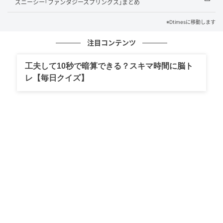
ズニーシー｢ファンタジースプリングス｣まとめ
※Dtimesに移動します
注目コンテンツ
魚肉と米粉を焼きあげたサクサク食感
工夫して10秒で暗算できる？スキマ時間に脳ト
レ【毎日クイズ】
「おさかなスナックアーモンドミックス」は、魚肉と
米粉を練りあわせて焼きあげたスナックと、ロースト
したアーモンドを組み合わせたミックス菓子です。
焼きあげることでサクサクとした歯ざわりが生まれ、
魚の風味が口に広がります。
ローストアーモンドの香ばしさが加わることで、魚肉
スナックのやわらかな風味と対比したメリハリのある
味わいになっています。