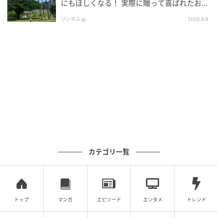
にもほしくなる！ 実際に贈って喜ばれたおす
はどこで購入できますか？
すめはこれ！
リンネル.jp
2026.8.8
A. 量販店、ドラッグストア、小売店、売店などで購入
できます（販売チャネルは予定）。
発売日は2026年6月30日(火)で、全国発売です。
Q. 「おさかなスナックアーモンドミックス」
カテゴリ一覧
はどのような素材でできていますか？
A. 魚肉と米粉を練りあわせて焼きあげたスナックと、
トップ
マンガ
エピソード
エンタメ
トレンド
ローストしたアーモンドを組み合わせたミックス菓子