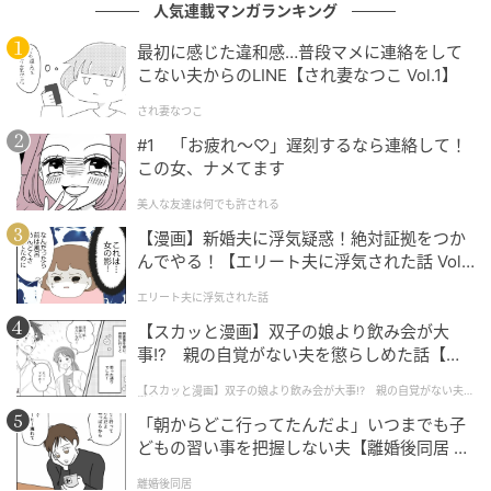
人気連載マンガランキング
最初に感じた違和感…普段マメに連絡をして
こない夫からのLINE【され妻なつこ Vol.1】
ノンフライ製法と食べきりサイズ
され妻なつこ
#1 「お疲れ〜♡」遅刻するなら連絡して！
この女、ナメてます
揚げずに焼きあげるノンフライ製法で仕上げており、
美人な友達は何でも許される
たんぱく質をたっぷり含んだ内容です。
【漫画】新婚夫に浮気疑惑！絶対証拠をつか
んでやる！【エリート夫に浮気された話 Vol.
魚の風味豊かなスナックはお子さまや高齢の方でも食
1】
エリート夫に浮気された話
べやすいおいしさで、健康志向の方にも適していま
【スカッと漫画】双子の娘より飲み会が大
す。
事!? 親の自覚がない夫を懲らしめた話【第1
話】
内容量は21gの食べきりサイズで、外出先や間食の場
【スカッと漫画】双子の娘より飲み会が大事!? 親の自覚がない夫を
懲らしめた話
面でも手軽に口にできます。
「朝からどこ行ってたんだよ」いつまでも子
どもの習い事を把握しない夫【離婚後同居 Vo
l.1】
離婚後同居