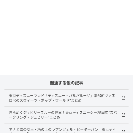
商品名：おさかなスナックアーモンドミックス
内容量：21g
発売日：2026年6月30日(火) 全国発売
販売チャネル：量販店、ドラッグストア、小売店、
売店など（予定）
価格：オープンプライス
賞味期限：6カ月
関連する他の記事
ブルボンは1924年に新潟県柏崎市で創業し、2024年
に創立100周年を迎えた大手菓子メーカーです。
東京ディズニーランド「ディズニー・パルパルーザ」第6弾“ヴァネ
ロペのスウィーツ・ポップ・ワールド”まとめ
ルマンドやアルフォートをはじめとするビスケット・
きらめくジュビリーブルーの世界！東京ディズニーシー25周年“スパ
スナック菓子で知られており、「おさかなスナックア
ークリング・ジュビリー”まとめ
ーモンドミックス」はたんぱく質を意識した新しいス
ナックとして期間限定で登場します。
アナと雪の女王・塔の上のラプンツェル・ピーターパン！東京ディ