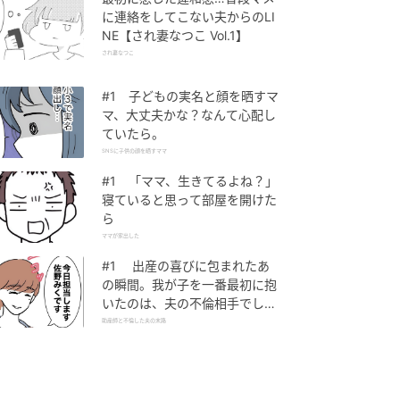
に連絡をしてこない夫からのLI
NE【され妻なつこ Vol.1】
され妻なつこ
#1 子どもの実名と顔を晒すマ
マ、大丈夫かな？なんて心配し
ていたら。
SNSに子供の顔を晒すママ
#1 「ママ、生きてるよね？」
寝ていると思って部屋を開けた
ら
ママが家出した
#1 出産の喜びに包まれたあ
の瞬間。我が子を一番最初に抱
いたのは、夫の不倫相手でし
た。
助産師と不倫した夫の末路