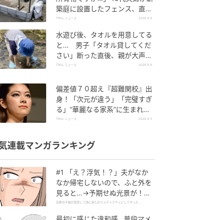
築庭に設置したフェンス、直後
に迫られた"顛末"
TRILL ニュース
2026.8.6
水遊び後、タオルを用意してる
と… 男子「タオル貸してくだ
さい」断った直後、親が大声で
放った一言に絶句
TRILL ニュース
2026.8.6
偏差値７０超え『超難関校』出
身！「次元が違う」「完璧すぎ
る」“華麗なる家系”に生まれた
【規格外の逸材】
TRILL ニュース
2026.8.5
気連載マンガランキング
#1 「え？浮気！？」夫がなか
なか帰宅しないので、ふと外を
見ると…→予期せぬ光景が！｜
旦那の不倫が発覚して頭に来た
旦那の不倫が発覚して頭に来たのでメチャクチャにしてやった
のでメチャクチャにしてやった
最初に感じた違和感…普段マメ