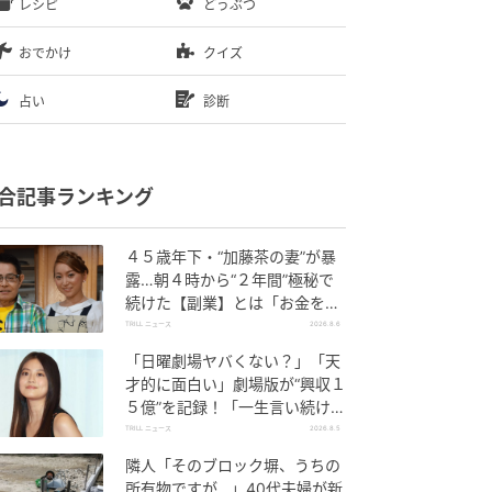
レシピ
どうぶつ
おでかけ
クイズ
占い
診断
合記事ランキング
４５歳年下・“加藤茶の妻”が暴
露…朝４時から“２年間”極秘で
続けた【副業】とは「お金を稼
ぐのって大変」
TRILL ニュース
2026.8.6
「日曜劇場ヤバくない？」「天
才的に面白い」劇場版が“興収１
５億”を記録！「一生言い続け
る」放送後も続く“切望の声”
TRILL ニュース
2026.8.5
隣人「そのブロック塀、うちの
所有物ですが…」40代夫婦が新