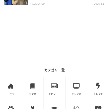
HALMEK UP
2026.8.5
出典：ユニクロ
【ユニクロ】「レースブラウス」¥2,990（税込）
甘さを抑えたシックな表情のレースブラウス。袖口が
広めに設計されたゆったりとした雰囲気が、大人の余
裕を感じさせてくれます。定番のブラックやオフホワ
イトに加え、深みのあるダークブラウンの3色展開で、
どれも肌馴染みがよく高見えしそう。カジュアルなジ
ーンズ合わせから、きれいめなスラックスまで幅広く
カテゴリ一覧
マッチします。
※すべての商品情報・画像はユニクロ出典です。
※記事内の情報は執筆時のものになります。価格変更
トップ
マンガ
エピソード
エンタメ
トレンド
や、販売終了の可能性もございます。最新の商品情報
は各お店・ブランドなどにご確認くださいませ。