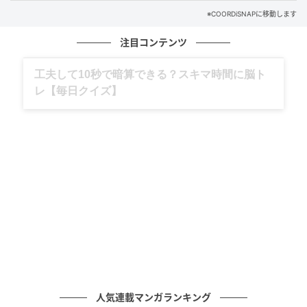
※COORDiSNAPに移動します
注目コンテンツ
グルメ、ギャグ、子育て、旅行記……全部、読
めます。
出典：ユニクロ
人気連載マンガランキング