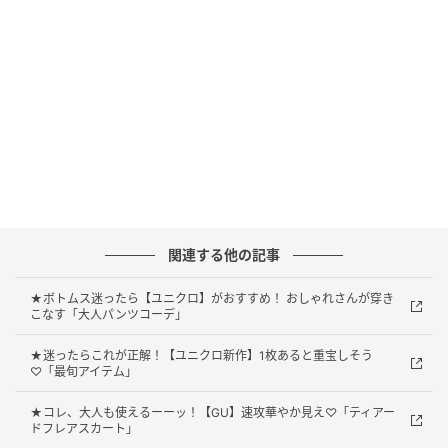
ットが今っぽさを強調してくれる一着。公式サイトで
は「さらっとした肌あたり」と紹介されており、蒸し
暑い日も快適に過ごせそうです。オーバーサイズなが
らコンパクトなショート丈で、重心が上がってスタイ
ルアップ効果も期待できそう。ラフにワイドパンツと
合わせるだけでも、都会的で洗練されたスタイルが完
成します。
シャーリングで魅せるメリハリ
関連する他の記事
★ボトムス迷ったら【ユニクロ】がおすすめ！ おしゃれさんが穿き
こなす「大人パンツコーデ」
★迷ったらこれが正解！【ユニクロ新作】1枚あると重宝しそう
♡「最旬アイテム」
★コレ、大人も使えるーーッ！【GU】速攻華やか見え♡「ティアー
ドフレアスカート」