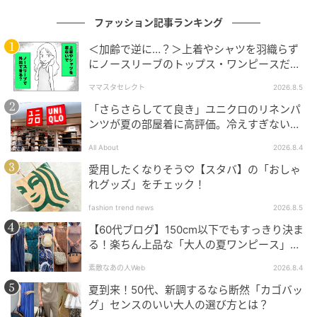
ファッション記事ランキング
＜加齢で逆に…？＞上着やシャツを羽織らず
にノースリーブのトップス・ワンピースだけ
で外出できる？
ママスタセレクト
2026.8.5
「さらさらしてて良き」ユニクロのリネンパ
ンツが夏の部屋着に高評価。冷えすぎない肌
触りが決め手
All About
2026.8.4
愛用したくなりそう♡【スタバ】の「おしゃ
れグッズ」をチェック！
fashion trend news
2026.8.5
【60代ブログ】150cm以下でもすっきり決ま
る！楽ちん上品な「大人の夏ワンピース」コ
ーデ６選
素敵なあの人Web
2026.8.4
夏到来！50代、新調するなら断然「カゴバッ
グ」センスのいい大人の選び方とは？