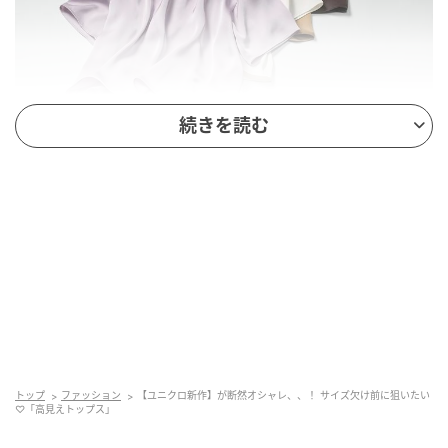
続きを読む
出典：ユニクロ
【ユニクロ】「サテンオーバーサイズショートブラウ
ス」各¥2,990（税込）
トップ
ファッション
【ユニクロ新作】が断然オシャレ、、！ サイズ欠け前に狙いたい
♡「高見えトップス」
上品な光沢感が魅力のブラウスは、ボクシーなシルエ