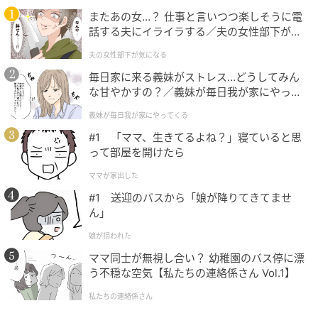
【ユニクロ】「シャーリングボリュームスリーブT」各
またあの女…？ 仕事と言いつつ楽しそうに電
¥2,990（税込）
話する夫にイライラする／夫の女性部下が気
になる（1）【夫婦の危機 まんが】
夫の女性部下が気になる
繊細なシャーリングが施された一着は、ガーリーな雰
毎日家に来る義妹がストレス…どうしてみん
囲気を楽しみたい日にぴったり。公式サイトによると
な甘やかすの？／義妹が毎日我が家にやって
「肌離れも伸びもよく、快適な着心地」とのことで、
くる（1）【義父母がシンドイんです！ まん
義妹が毎日我が家にやってくる
が】
程よいフィット感がありつつもストレスフリーに過ご
#1 「ママ、生きてるよね？」寝ていると思
せそう。タイトな身頃とボリューム袖のメリハリが、
って部屋を開けたら
大人に似合う甘さを演出。ハイウエストのスカートに
ママが家出した
インして、女性らしさを引き立てる装いを楽しんで。
#1 送迎のバスから「娘が降りてきてませ
ん」
レースの透け感で大人シックに
娘が拐われた
ママ同士が無視し合い？ 幼稚園のバス停に漂
う不穏な空気【私たちの連絡係さん Vol.1】
私たちの連絡係さん