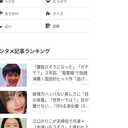
レシピ
どうぶつ
おでかけ
クイズ
占い
診断
ンタメ記事ランキング
「腰抜けそうになった」「ガチ
で？」３年前、“電撃婚”で話題
沸騰！国民的ヒット作『逃げ
恥』で異彩放った【国宝級イケ
TRILL ニュース
2026.8.6
メン】
破壊力ハンパない美しさに「目
の保養」「世界一では？」目が
離せない…『月9主演女優（34
歳）』“極上”美ショットがすご
TRILL ニュース
2026.8.7
い
江口のりこが夫婦役で共演→
「友達いなさそう」と誘われ２