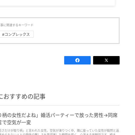
記事に関連するキーワード
#コンプレックス
におすすめの記事
り柄の女性だよね」婚活パーティーで放った男性→同席
言で空気が一変
若さだけが取り柄」と言われた女性。空気が凍りつく中、隣に座っていた女性が毅然と返
極められない人との関係の難しさを再認識した瞬間を描く、心温まる体験談です。続きを