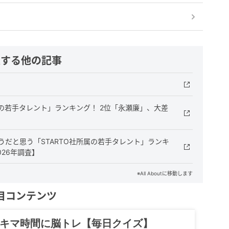
連する他の記事
社の若手タレント」ランキング！ 2位「永瀬廉」、大差
だと思う「STARTO社所属の若手タレント」ランキ
026年調査】
※All Aboutに移動します
目コンテンツ
記……全部、読めます。