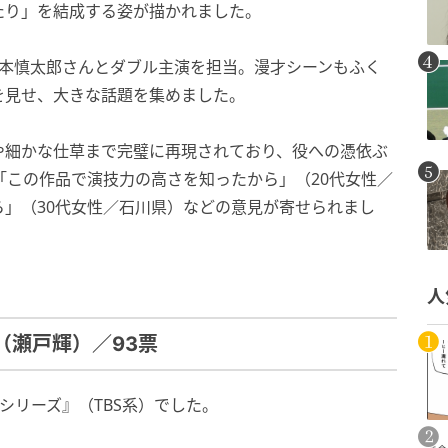
たり」を結成する姿が描かれました。
の森本慎太郎さんとダブル主演を担当。漫才シーンもふく
を見せ、大きな話題を集めました。
や細かな仕草まで完璧に再現されており、役への憑依ぶ
「この作品で演技力の高さを知ったから」（20代女性／
」（30代女性／石川県）などの意見が寄せられまし
人
（瀬戸輝）／93票
2シリーズ』（TBS系）でした。