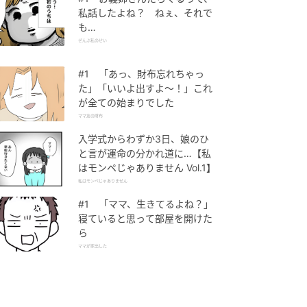
私話したよね？ ねぇ、それで
も…
ぜんぶ私のせい
#1 「あっ、財布忘れちゃっ
た」「いいよ出すよ〜！」これ
が全ての始まりでした
ママ友の財布
入学式からわずか3日、娘のひ
と言が運命の分かれ道に…【私
はモンペじゃありません Vol.1】
私はモンペじゃありません
#1 「ママ、生きてるよね？」
寝ていると思って部屋を開けた
ら
ママが家出した