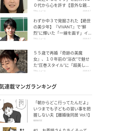
０代から心を許す【意外な親友
芸人】とは？
TRILL ニュース
2026.8.7
わずか中３で発掘された【絶世
の美少年】『VIVANT』で“鮮
烈”に輝いた「一線を画す」イケ
メン俳優
TRILL ニュース
2026.8.7
５５歳で再婚『奇跡の美魔
女』、１０年前の“浴衣”で魅せ
た“圧巻スタイル”に「超美し
い」「うっとり」
TRILL ニュース
2026.8.7
気連載マンガランキング
「朝からどこ行ってたんだよ」
いつまでも子どもの習い事を把
握しない夫【離婚後同居 Vol.1】
離婚後同居
#1 お義姉さんたちくるって、