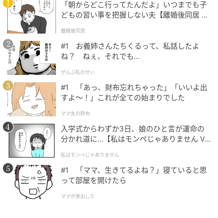
「朝からどこ行ってたんだよ」いつまでも子
どもの習い事を把握しない夫【離婚後同居 Vo
l.1】
離婚後同居
#1 お義姉さんたちくるって、私話したよ
ね？ ねぇ、それでも…
ぜんぶ私のせい
Karwai Tang / Getty Images
#1 「あっ、財布忘れちゃった」「いいよ出
すよ〜！」これが全ての始まりでした
2023年
ママ友の財布
入学式からわずか3日、娘のひと言が運命の
グリーンの芝生との鮮烈なコントラストを見せるマッ
分かれ道に…【私はモンペじゃありません Vo
クイーンの真っ赤なドレスに、フィリップ・トレーシ
l.1】
ーのハット、ジェニファー・チャマンディのパンプス
私はモンペじゃありません
を合わせて登場したキャサリン皇太子妃。
#1 「ママ、生きてるよね？」寝ていると思
って部屋を開けたら
耳元で揺れているのは、フランスのブランド、セザン
ママが家出した
ヌのイヤリング。