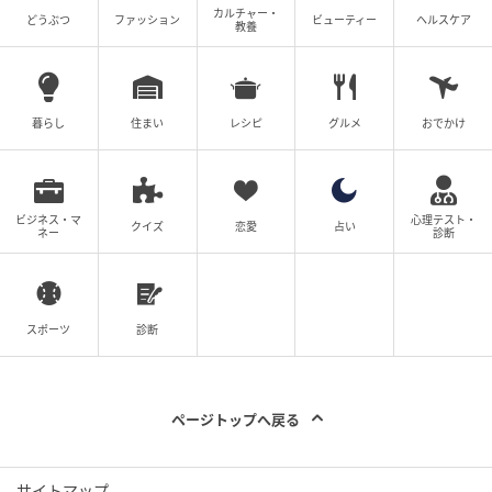
ンの小物をコーディネートした。
カルチャー・
どうぶつ
ファッション
ビューティー
ヘルスケア
教養
ドレスをデザインしたデザイナーのリッチは、「彼女
はとても美しかったです。クレープデシン生地を使
い、裾がアシンメトリーになっているこのドレスを彼
暮らし
住まい
レシピ
グルメ
おでかけ
女は見事に着こなし、輝いて見えました。この素晴ら
しいイベントにぴったりの選択だったと思います」
と、後日取材で語っている。
ビジネス・マ
心理テスト・
クイズ
恋愛
占い
ネー
診断
スポーツ
診断
ページトップへ戻る
サイトマップ