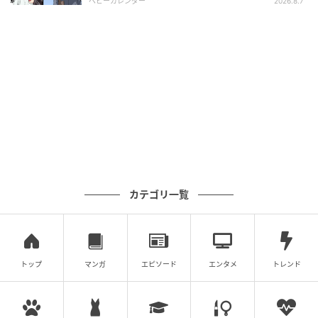
ベビーカレンダー
2026.8.7
Chris Jackson / Getty Images
カテゴリ一覧
2022年
2022年に皇太子妃が選んだのは、ドット柄が印象的な
トップ
マンガ
エピソード
エンタメ
トレンド
アレッサンドラ・リッチのドレス。サリー・アン・プ
ロヴァンのハットと、故ダイアナ元妃から受け継いだ
パールとダイヤモンドのドロップイヤリング、ブラウ