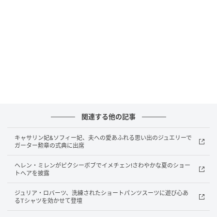
Chris Jackson / Getty Images
2026年
3年ぶりにロイヤルアスコットに復帰した2026年は、
関連する他の記事
過去に何度か着用しているロクサンダの明るいイエロ
ーのドレスを着回してお出まし。
キャサリン妃&ソフィー妃、夫への愛あふれる思い出のジュエリーで
ガーター勲章の式典に出席
同じくイエローのネットをあしらったジェーン・テイ
ヘレン・ミレンがピクシーボブでイメチェン!さわやかな夏のショー
ラーのソーサーハット、クラッチバッグとシューズ
トヘアを披露
は、淡いベージュのカラーパレットで統一して。
ジュリア・ロバーツ、洗練されたショートパンツスーツに遊び心あ
るTシャツを効かせて登壇