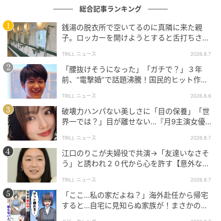
総合記事ランキング
銭湯の脱衣所で空いてるのに真隣に来た親
子。ロッカーを開けようとすると舌打ちさ
れ…→直後、娘の放った“純粋な一言”に「心の
TRILL ニュース
2026.8.7
中で拍手」
「腰抜けそうになった」「ガチで？」３年
前、“電撃婚”で話題沸騰！国民的ヒット作
『逃げ恥』で異彩放った【国宝級イケメン】
TRILL ニュース
2026.8.6
破壊力ハンパない美しさに「目の保養」「世
界一では？」目が離せない…『月9主演女優
（34歳）』“極上”美ショットがすごい
TRILL ニュース
2026.8.7
江口のりこが夫婦役で共演→「友達いなさそ
う」と誘われ２０代から心を許す【意外な親
友芸人】とは？
TRILL ニュース
2026.8.7
「ここ…私の家だよね？」海外赴任から帰宅
すると…自宅に見知らぬ家族が！まさかの真
相とは！？