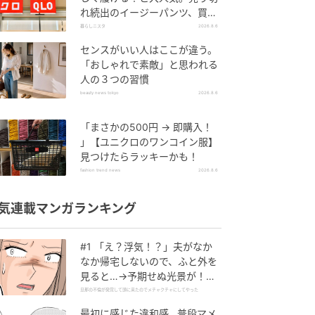
れ続出のイージーパンツ、買っ
てみた！
暮らしニスタ
2026.8.6
センスがいい人はここが違う。
「おしゃれで素敵」と思われる
人の３つの習慣
beauty news tokyo
2026.8.6
「まさかの500円 → 即購入！
」【ユニクロのワンコイン服】
見つけたらラッキーかも！
fashion trend news
2026.8.6
気連載マンガランキング
#1 「え？浮気！？」夫がなか
なか帰宅しないので、ふと外を
見ると…→予期せぬ光景が！｜
旦那の不倫が発覚して頭に来た
旦那の不倫が発覚して頭に来たのでメチャクチャにしてやった
のでメチャクチャにしてやった
最初に感じた違和感…普段マメ