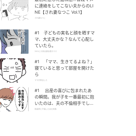
に連絡をしてこない夫からのLI
NE【され妻なつこ Vol.1】
され妻なつこ
#1 子どもの実名と顔を晒すマ
マ、大丈夫かな？なんて心配し
ていたら。
SNSに子供の顔を晒すママ
#1 「ママ、生きてるよね？」
寝ていると思って部屋を開けた
ら
ママが家出した
#1 出産の喜びに包まれたあ
の瞬間。我が子を一番最初に抱
いたのは、夫の不倫相手でし
た。
助産師と不倫した夫の末路