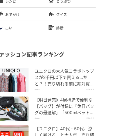
レシピ
どうぶつ
おでかけ
クイズ
占い
診断
ァッション記事ランキング
ユニクロの大人気コラボトップ
スが2千円以下で買える…だ
と？！売り切れる前に絶対買
い！
michill
2026.8.6
《明日発売》4層構造で便利な
【バッグ】が付録に「休日バッ
グの最適解」「500mlペットボ
トルも入る」
4yuuu
2026.8.6
【ユニクロ】40代・50代、涼
しく履ける！と大人気。売り切