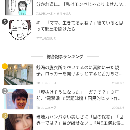
分かれ道に…【私はモンペじゃありません Vo
l.1】
私はモンペじゃありません
#1 「ママ、生きてるよね？」寝ていると思
って部屋を開けたら
ママが家出した
総合記事ランキング
ゆうゆうtime
銭湯の脱衣所で空いてるのに真隣に来た親
子。ロッカーを開けようとすると舌打ちさ
陽くん手作りのカレー。陽くんはビールも開
れ…→直後、娘の放った“純粋な一言”に「心の
けて…
TRILL ニュース
2026.8.7
中で拍手」
「腰抜けそうになった」「ガチで？」３年
前、“電撃婚”で話題沸騰！国民的ヒット作
『逃げ恥』で異彩放った【国宝級イケメン】
TRILL ニュース
2026.8.6
破壊力ハンパない美しさに「目の保養」「世
界一では？」目が離せない…『月9主演女優
（34歳）』“極上”美ショットがすごい