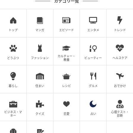
カテゴリ一覧
ゆうゆうtime
トップ
マンガ
エピソード
エンタメ
トレンド
カルチャー・
どうぶつ
ファッション
ビューティー
ヘルスケア
教養
暮らし
住まい
レシピ
グルメ
おでかけ
ビジネス・マ
心理テスト・
クイズ
恋愛
占い
ネー
診断