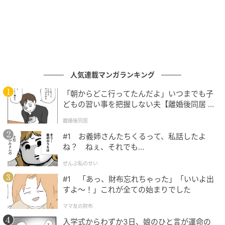
人気連載マンガランキング
「朝からどこ行ってたんだよ」いつまでも子
どもの習い事を把握しない夫【離婚後同居 Vo
l.1】
離婚後同居
#1 お義姉さんたちくるって、私話したよ
ね？ ねぇ、それでも…
ぜんぶ私のせい
#1 「あっ、財布忘れちゃった」「いいよ出
すよ〜！」これが全ての始まりでした
ママ友の財布
入学式からわずか3日、娘のひと言が運命の