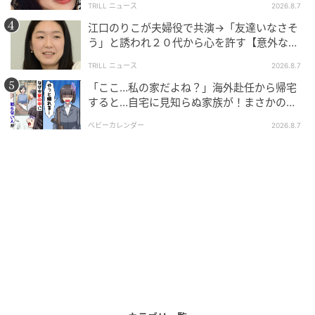
TRILL ニュース
2026.8.7
江口のりこが夫婦役で共演→「友達いなさそ
う」と誘われ２０代から心を許す【意外な親
友芸人】とは？
TRILL ニュース
2026.8.7
「ここ…私の家だよね？」海外赴任から帰宅
すると…自宅に見知らぬ家族が！まさかの真
相とは！？
ベビーカレンダー
2026.8.7