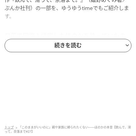
ぶんか社刊）の一部を、ゆうゆうtimeでもご紹介しま
す。
目薬で回復！帰宅したほのかを待っていたの
は
続きを読む
トップ
「このままがいいのに」親や家族に縛られたくない――ほのかの本音【飲んで、滑
って、奈落まで#27】