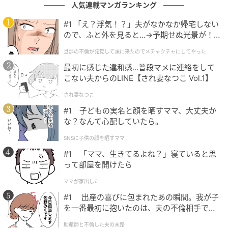
明るく前向きで、なにごとにも果敢にチャレンジする
人気連載マンガランキング
射手座さん。楽しみながら自らの道を切り開くことが
#1 「え？浮気！？」夫がなかなか帰宅しない
できるので、周りからの好感度が高く、男女問わず幅
ので、ふと外を見ると…→予期せぬ光景が！
広い交流関係を築きます。
｜旦那の不倫が発覚して頭に来たのでメチャ
旦那の不倫が発覚して頭に来たのでメチャクチャにしてやった
クチャにしてやった
仕事においても自分が決めた目標に向かって全力で努
最初に感じた違和感…普段マメに連絡をして
力することを惜しまないため、昇進を強く願えば叶い
こない夫からのLINE【され妻なつこ Vol.1】
やすく、独立や起業にも向いています。
され妻なつこ
#1 子どもの実名と顔を晒すママ、大丈夫か
射手座の名の通り、放たれた矢の先で自在に生きてい
な？なんて心配していたら。
くタイプですので、レールの上を決められたように進
SNSに子供の顔を晒すママ
むことは苦手。安定より、刺激的で自由なライフスタ
#1 「ママ、生きてるよね？」寝ていると思
イルを好みます。
って部屋を開けたら
恋においても自由奔放。パートナー選びも、既存の常
ママが家出した
識にとらわれません。その価値観を共有できる相手が
#1 出産の喜びに包まれたあの瞬間。我が子
を一番最初に抱いたのは、夫の不倫相手でし
ベストなので、基本的には、同年代より、年上の包容
た。
力のある男性か、年下の向上心旺盛な男性との相性が
助産師と不倫した夫の末路