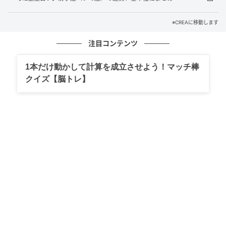
★ラッキーデー
※CREAに移動します
6月23日（火）、6月29日（月）
注目コンテンツ
★ラッキーアクション
1本だけ動かして計算を成立させよう！マッチ棒
クイズ【脳トレ】
大切な人とは本音でまっすぐ向き合う
★ラッキーアイテム
家計簿アプリ、オーガニックコットンのアイテム
射手座・基本性質
11月22日～12月21日生まれ