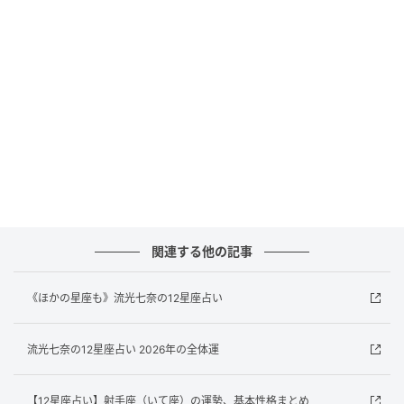
までパッとしなかった人も一気に出会いに恵まれる運
気。熱烈なアプローチを仕掛けられることも増える予
感ですが、調子の良い人には少し注意して。情熱にほ
だされず、相手の本質をよく見るようにしましょう。
過去の相手とのドラマチックな再会もありそうです。
片思い中の人は、相手からのアクションが増えてきそ
う。二人きりで深い話ができるチャンスもありそうで
す。メッセージのやり取りなどでは言葉のすれ違いに
少し注意して、誤解のないよう丁寧さを心がけると吉
です。
関連する他の記事
おつきあい中の人は、将来の家族計画やお互いの経済
《ほかの星座も》流光七奈の12星座占い
状況など、一歩踏み込んだ話し合いが必要になるかも
しれません。人生をアップデートしていく機会と捉え
流光七奈の12星座占い 2026年の全体運
て、前向きに話してみて。
【12星座占い】射手座（いて座）の運勢、基本性格まとめ