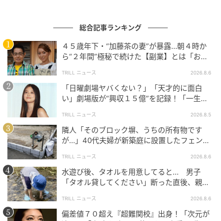
いいようです。
総合記事ランキング
刺激が欲しいあまり、障害がある恋に溺れてしまう傾
向あり。あなたは執着心が薄いので大人の関係と思っ
４５歳年下・“加藤茶の妻”が暴露…朝４時か
ら“２年間”極秘で続けた【副業】とは「お金
ているかもしれませんが、相手の想いの深さはまた別
を稼ぐのって大変」
なので、慎重なお付き合いを心がけて。
TRILL ニュース
2026.8.6
「日曜劇場ヤバくない？」「天才的に面白
流光七奈（りゅうこう なな）
い」劇場版が“興収１５億”を記録！「一生言
い続ける」放送後も続く“切望の声”
TRILL ニュース
2026.8.5
物心ついたころから、見えない世界とつながる能力が
隣人「そのブロック塀、うちの所有物です
あり、相談者に対して、潜在意識レベルの癒しと解決
が…」40代夫婦が新築庭に設置したフェン
策を提供してきた経験を経て、占い師として活動中。
ス、直後に迫られた"顛末"
個人鑑定のほか、パワーストーン鑑定なども。
TRILL ニュース
2026.8.6
◎流光七奈 公式HP
水遊び後、タオルを用意してると… 男子
「タオル貸してください」断った直後、親が
https://nana-healing.com/
大声で放った一言に絶句
TRILL ニュース
2026.8.6
文＝流光七奈
偏差値７０超え『超難関校』出身！「次元が