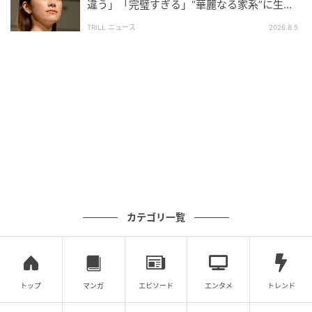
イラスト＝田辺ヒロシ
違う」「完璧すぎる」“華麗なる家系”に生ま
れた【規格外の逸材】
TRILL ニュース
2026.8.5
元記事で読む
次の記事
【山羊座】12星座占い 6月後半運勢 ストイ
ックさは必要なし！ 自分に優しいルーティー
ンで毎日を快適に
の記事をもっとみる
カテゴリ一覧
トップ
マンガ
エピソード
エンタメ
トレンド