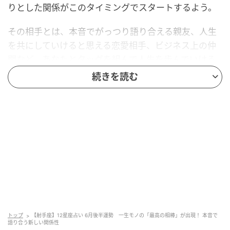
りとした関係がこのタイミングでスタートするよう。
その相手とは、本音でがっつり語り合える親友、人生
を共にしていけると思える恋愛相手、ビジネス上の仲
間など、あなたとタッグを組んで人生を歩んでいける
存在です。新たに出会う人に限らず、既に周りにいる
続きを読む
人がその座につく可能性も。
広く浅くという交流から、特定の相手との関係をより
深めていく時期となるでしょう。新たなビジネスの契
約がスタートする可能性もあります。
6月後半の恋愛運 ラッキーデー＆アクション
11月22日～12月21日生まれ
トップ
【射手座】12星座占い 6月後半運勢 一生モノの「最高の相棒」が出現！ 本音で
出会いを求めている人は、出会い運が上々です。これ
語り合う新しい関係性