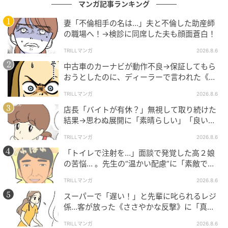
マンガ記事ランキング
妻「不倫相手の名は…」夫と不倫した助産師
の職場へ！→検診に同席した夫も顔面蒼白！
TRILLマンガ
2026.8.6
中古車のカーナビが動作不良→保証してもら
おうとしたのに、ディーラーで言われた《事
実》に唖然…
TRILLマンガ
2026.8.6
店長「バイトが有休？」無視して取り続けた
結果→思わぬ展開に「素晴らしい」「良いこ
としましたね」
TRILLマンガ
2026.8.6
「トイレで注射を…」面談で発覚した高２娘
の苦悩… 。先生の“温かい配慮”に「素敵です
ね」「対応がいいね」
TRILLマンガ
2026.8.6
スーパーで「遅い！」と先輩に叱られるレジ
係…客が放った《ささやかな反撃》に「真似
したい！」「私もです」
TRILLマンガ
2026.8.6