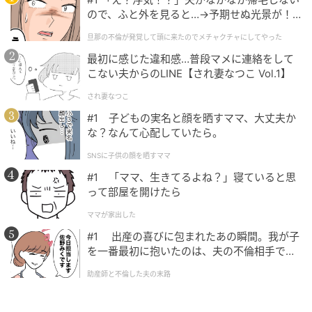
ので、ふと外を見ると…→予期せぬ光景が！
｜旦那の不倫が発覚して頭に来たのでメチャ
旦那の不倫が発覚して頭に来たのでメチャクチャにしてやった
クチャにしてやった
最初に感じた違和感…普段マメに連絡をして
こない夫からのLINE【され妻なつこ Vol.1】
され妻なつこ
#1 子どもの実名と顔を晒すママ、大丈夫か
な？なんて心配していたら。
SNSに子供の顔を晒すママ
#1 「ママ、生きてるよね？」寝ていると思
って部屋を開けたら
ママが家出した
#1 出産の喜びに包まれたあの瞬間。我が子
を一番最初に抱いたのは、夫の不倫相手でし
た。
助産師と不倫した夫の末路