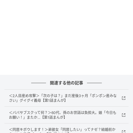
出典：select.mamastar.jp
関連する他の記事
＜2人目産め攻撃＞「次の子は？」まだ産後3ヶ月「ポンポン産みな
さい」グイグイ義母【第1話まんが】
＜ババサブスクって何？＞60代、孫のお世話は負担大。娘「今日も
お願い！」またか…【第1話まんが】
出典：select.mamastar.jp
＜同居キボウします！＞弟彼女「同居したい」ってナゼ？結婚前か