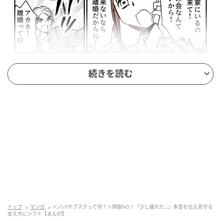
出典：select.mamastar.jp
続きを読む
孫の世話を負担に感じはじめてから、ずっと胸の奥に
溜め込んでいたモヤモヤが、「ババサブスク」という
言葉をきっかけに、一気に噴き出しました。
私は孫を迎えに来た娘に、意を決して話を切り出しま
した。タクヤくんから「ババサブスク」という言葉を
耳にした日の話をすると、娘はみるみる表情を強張ら
せて怒りをあらわにしました。
トップ
マンガ
＜ババサブスクって何？＞搾取NO！「少し疲れた…」本音を伝え見守る
支え方にシフト【まんが】