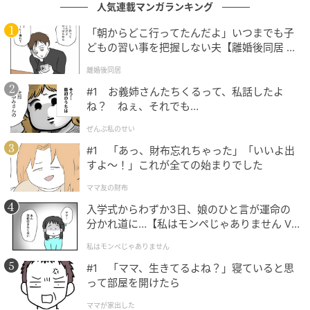
人気連載マンガランキング
「朝からどこ行ってたんだよ」いつまでも子
どもの習い事を把握しない夫【離婚後同居 Vo
l.1】
離婚後同居
#1 お義姉さんたちくるって、私話したよ
ね？ ねぇ、それでも…
ぜんぶ私のせい
出典：select.mamastar.jp
#1 「あっ、財布忘れちゃった」「いいよ出
これからも娘家族を支えるつもりはありますが、私が
すよ〜！」これが全ての始まりでした
メインで孫の世話をするのはやめようと決めました。
ママ友の財布
最初は自分で始めた孫の世話でしたが、いつの間にか
入学式からわずか3日、娘のひと言が運命の
義務のようになっていたのです。自分の意思で手伝う
分かれ道に…【私はモンペじゃありません Vo
かどうかを決められることは、私にとって大きな違い
l.1】
私はモンペじゃありません
でした。
#1 「ママ、生きてるよね？」寝ていると思
って部屋を開けたら
ママが家出した