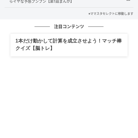
らイヤな予感プンプン【第1話まんが】
※ママスタセレクトに移動します
注目コンテンツ
1本だけ動かして計算を成立させよう！マッチ棒
クイズ【脳トレ】
出典：select.mamastar.jp
出典：select.mamastar.jp