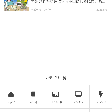
で出された料理にゾッ→口にした瞬間、あ
娘にタクヤくんがババサブスクと言っていた話を伝え
然！刺身の正体は
ベビーカレンダー
2026.8.6
ると、娘は激怒。
タクヤくんを呼び出して怒りをぶつけます。
軽い同調のつもりだったというタクヤくんの弁解を受
け、私は孫が小1になるのを機に距離を置きたいと伝え
ました。
善意が当然視される状況にも限界を感じたのです。
その後、娘夫婦は役割分担を見直し、私は「支え方」
を見直しました。
今は自分の時間を取り戻し、穏やかに過ごしていま
す。
カテゴリ一覧
※この漫画はママスタに寄せられた体験談やご意見を
元に作成しています。
元記事で読む
トップ
マンガ
エピソード
エンタメ
トレンド