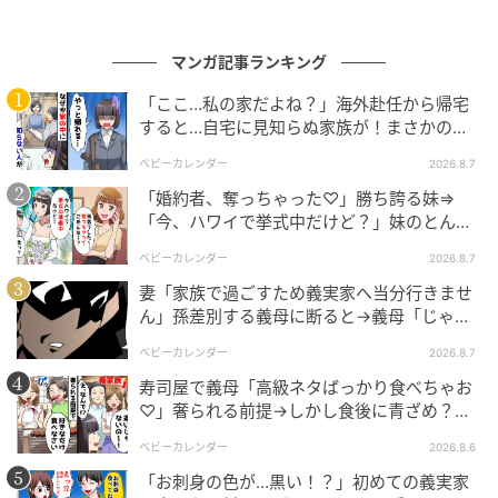
マンガ記事ランキング
「ここ…私の家だよね？」海外赴任から帰宅
すると…自宅に見知らぬ家族が！まさかの真
相とは！？
ベビーカレンダー
2026.8.7
「婚約者、奪っちゃった♡」勝ち誇る妹⇒
「今、ハワイで挙式中だけど？」妹のとんで
もない勘違いとは
ベビーカレンダー
2026.8.7
妻「家族で過ごすため義実家へ当分行きませ
ん」孫差別する義母に断ると→義母「じゃ
あ、私は…」妻絶句＜こどおじ義兄＞
ベビーカレンダー
2026.8.7
出典：select.mamastar.jp
寿司屋で義母「高級ネタばっかり食べちゃお
♡」奢られる前提→しかし食後に青ざめ？通
孫の世話への負担が積もるなか、「ババサブスク」と
報され警察沙汰！
ベビーカレンダー
2026.8.6
いう言葉をきっかけに、胸のうちに溜めていたモヤモ
「お刺身の色が…黒い！？」初めての義実家
ヤが一気に噴き出しました。