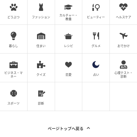
次の記事
【マウント義姉はお下がりNG！】新品のオム
カルチャー・
どうぶつ
ファッション
ビューティー
ヘルスケア
教養
ツ「もらってほしい」電話すると#4コマ母道
場
の記事をもっとみる
暮らし
住まい
レシピ
グルメ
おでかけ
ビジネス・マ
心理テスト・
クイズ
恋愛
占い
ネー
診断
スポーツ
診断
ページトップへ戻る