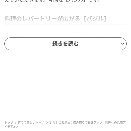
料理のレパートリーが広がる【バジル】
バジルはイタリア料理やアジア料理に欠かせないハー
ブ。使いこなせるようになると料理のレパートリーが
続きを読む
ぐんと広がります。
別名／メボウキ（和名）、バジリコ
科名／シソ科
性質／一年草
草丈／50～80㎝
トップ
育てて楽しいハーブ【バジル】の栽培法：摘み取りで枝数アップ、料理への活用ア
イデア3つ