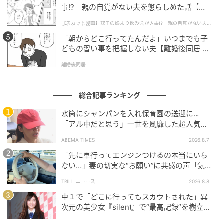
事!? 親の自覚がない夫を懲らしめた話【第1
話】
【スカッと漫画】双子の娘より飲み会が大事!? 親の自覚がない夫を
懲らしめた話
「朝からどこ行ってたんだよ」いつまでも子
どもの習い事を把握しない夫【離婚後同居 Vo
l.1】
離婚後同居
総合記事ランキング
水筒にシャンパンを入れ保育園の送迎に…
「アル中だと思う」一世を風靡した超人気タ
レント、酒漬けだった日々を告白
ABEMA TIMES
2026.8.7
「先に車行ってエンジンつけるの本当にいら
ない…」妻の切実な“お願い”に共感の声「気
ゆうゆうtime
づかないんですよね…」
TRILL ニュース
2026.8.8
葉を収穫しながら枝数を増やす
中１で「どこに行ってもスカウトされた」異
次元の美少女『silent』で“最高記録”を樹立し
た「反則級」の【トップ女優】