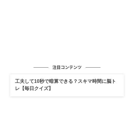
ゆうゆうtime
活力をもたらす強い香りが人気
注目コンテンツ
甘く強い香りが食欲をそそるバジル。シソ科メボウキ
属の一年草ですが、原産地のインドなど亜熱帯地方で
工夫して10秒で暗算できる？スキマ時間に脳ト
レ【毎日クイズ】
は多年草となります。多くの種類があり、たとえばホ
ーリーバジルは、インドではヒンドゥー教の神に捧げ
る聖なる植物として古くから大切にされてきました。
「バジルはその後ヨーロッパに渡り、イタリアや南欧
ではソース、ビネガー、オイルなどの基本的な香味材