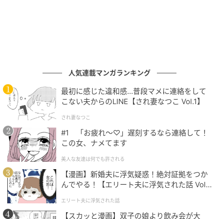
料として盛んに用いられてきました」
今では世界中で利用され、商業栽培も盛ん。日本でも
フレッシュバジルがスーパーに出回り、苗も容易に手
に入るようになりました。料理には葉を摘み取って使
います。桐原春子さんはスイートバジルをトマトソー
人気連載マンガランキング
スや煮込み料理に使ったり、赤紫色のダークオパール
最初に感じた違和感…普段マメに連絡をして
バジルをビネガーに漬けたりと、美しい色合いと味を
こない夫からのLINE【され妻なつこ Vol.1】
楽しんでいます。
され妻なつこ
#1 「お疲れ〜♡」遅刻するなら連絡して！
「バジル、塩、オリーブ油、にんにく、パルメザンチ
この女、ナメてます
ーズ、松の実をすりつぶしたバジルソース（ジェノベ
美人な友達は何でも許される
ーゼ）はパスタや肉料理のソースとして有名。トマト
【漫画】新婚夫に浮気疑惑！絶対証拠をつか
との相性が抜群で、新鮮なバジルとトマトに塩、こし
んでやる！【エリート夫に浮気された話 Vol.
ょう、オリーブ油をかけただけのシンプルな食べ方も
1】
エリート夫に浮気された話
元気が出ます」
【スカッと漫画】双子の娘より飲み会が大