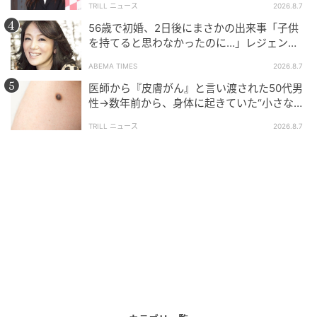
ドライバジルも利用できますが、苗を簡単に入手でき
TRILL ニュース
2026.8.7
るので自分で育ててフレッシュな味を満喫するのがお
56歳で初婚、2日後にまさかの出来事「子供
すすめ。
を持てると思わなかったのに…」レジェンド
美魔女が当時の心境を告白
ABEMA TIMES
2026.8.7
「原産地が亜熱帯地方なので、発芽には20～25度の気
医師から『皮膚がん』と言い渡された50代男
温が必要です。地植えでも鉢でも育てられ、鉢植えは
性→数年前から、身体に起きていた“小さな異
変”に「あのとき受診していれば…」
土が乾いたらたっぷりと水を与えます。葉が茂ってき
TRILL ニュース
2026.8.7
たら新芽のすぐ上で剪定を兼ねて収穫すると、枝数が
増えて立派な株になります。霜が降りるまで収穫で
き、鉢を暖かい窓辺に置くと長く緑を保ちます。ま
た、こぼれダネでよく増えます」
一般的に出回るのは代表種のスイートバジル