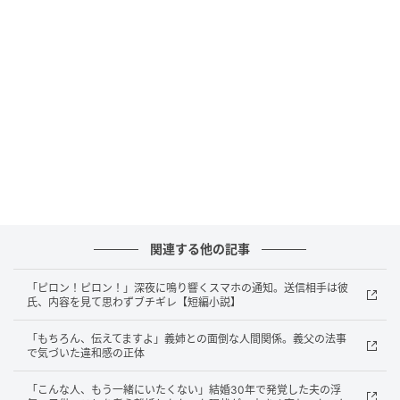
「今日はこれ食べて寝たらいいよ」
普段は感情の出し方が下手な人なのに、こういう時だ
け、自分でも驚くくらいまっすぐな言葉をくれる。15
年で何度も救われた瞬間だった。
深夜2時、真顔で指差した部屋の隅
けれど、ひとつだけ忘れられない夜がある。
あれは梅雨入り直前の深夜2時すぎ。隣で寝ていた夫が
関連する他の記事
突然むくりと体を起こした。
「ピロン！ピロン！」深夜に鳴り響くスマホの通知。送信相手は彼
寝ぼけているのだろうと思い、そのまま様子を見てい
氏、内容を見て思わずブチギレ【短編小説】
た私の前で、彼は部屋の隅をまっすぐ指差した。真顔
「もちろん、伝えてますよ」義姉との面倒な人間関係。義父の法事
だった。
で気づいた違和感の正体
「こんな人、もう一緒にいたくない」結婚30年で発覚した夫の浮
「部屋の隅、誰かいる」