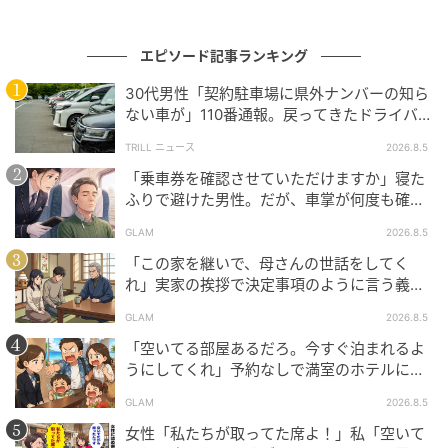
次の記事
エピソード記事ランキング
「お前は休め、俺が子供を見る」妊娠中の私
が高熱を出した時に、会社を休んでくれた
30代男性「契約駐車場に県外ナンバーの知ら
ない車が」110番通報。戻ってきたドライバー
夫。だが、様子を見ると最悪の光景が
の“言い分”に「口論になった」
TRILL ニュース
2026.8.5
の記事をもっとみる
「乗車券を確認させていただけますか」寝た
ふりで避けた男性。だが、車掌が何度も確認
した結果
GLAM
2026.8.5
「この家を継いで、母さんの世話をしてく
れ」実家の挨拶で決定事項のように言う義
父。だが、普段は反論しない夫が言ってくれ
GLAM
2026.8.5
た一言
「空いてる部屋あるだろ。今すぐ泊まれるよ
うにしてくれ」予約なしで満室のホテルに押
しかけた家族。だが、責任者の対応で状況が
GLAM
2026.8.5
一変
女性「私たちが取ってた席よ！」私「空いて