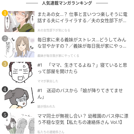
人気連載マンガランキング
も、あの真顔と発音の鮮明さが頭から離れなかった。
またあの女…？ 仕事と言いつつ楽しそうに電
あれから半年。夜中に物音がするたび、私は寝室の隅
話する夫にイライラする／夫の女性部下が気
になる（1）【夫婦の危機 まんが】
にちらりと目をやってしまう。
夫の女性部下が気になる
毎日家に来る義妹がストレス…どうしてみん
彼の話を聞かないスマホ癖は相変わらずだし、不器用
な甘やかすの？／義妹が毎日我が家にやって
な優しさにもまだ救われている。
くる（1）【義父母がシンドイんです！ まん
義妹が毎日我が家にやってくる
が】
ただ、あの夜だけは別格の温度で記憶に残った。完全
#1 「ママ、生きてるよね？」寝ていると思
に忘れた、とは言えない夜が続いている。
って部屋を開けたら
ママが家出した
※GLAMが独自に実施したアンケートで集めた、40
#1 送迎のバスから「娘が降りてきてませ
代・女性読者様の体験談をもとに記事化しています
ん」
※本コンテンツ内の画像は、生成AIを利用して作成し
娘が拐われた
ています。
ママ同士が無視し合い？ 幼稚園のバス停に漂
う不穏な空気【私たちの連絡係さん Vol.1】
元記事で読む
私たちの連絡係さん