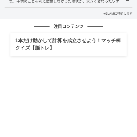
気。子供のことを考え離婚しなかった現状が、大きく変わったワケ
声がはっきりしすぎていた。寝言の籠もり方ではな
※GLAMに移動します
く、起きている人の発音だった。
注目コンテンツ
背筋がぞわっと冷えた私は、ありえないと分かってい
1本だけ動かして計算を成立させよう！マッチ棒
ても彼の指の先を見てしまった。
クイズ【脳トレ】
クローゼットの脇、洋服掛けが少し揺れているように
見えた瞬間、彼はまた何事もなかったように布団に潜
り、寝息を立て始めた。
翌朝、私は震える手でコーヒーを淹れながら昨夜の話
を切り出した。
夫はぽかんとした顔で「全然覚えてない」と笑った。
冗談を言っている様子はない。
本当に記憶がない。寝ぼけだと自分に言い聞かせて