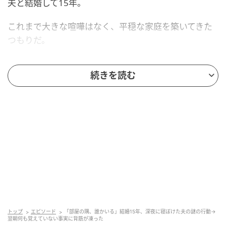
夫と結婚して15年。
これまで大きな喧嘩はなく、平穏な家庭を築いてきた
つもりだ。
それでも一緒に暮らしているからこそ気づく、彼の癖
続きを読む
や瞬間がいくつかある。
話を聞いている途中で手元のスマホをいじり始める無
神経さ、不器用なくせに弱っている時だけ妙に優しい
一面、そして、たまに見せる説明のつかない夜の顔。
3つの瞬間が、私の中に違う温度で残っている。
仕事で大きな失敗をして肩を落として帰った日、彼は
何も言わずに私の好きなブランドのケーキを箱で買っ
てきた。
トップ
エピソード
「部屋の隅、誰かいる」結婚15年、深夜に寝ぼけた夫の謎の行動→
翌朝何も覚えていない事実に背筋が凍った