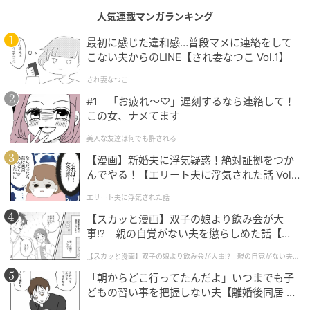
人気連載マンガランキング
7歳で亡くなった息子そっくりのヒューマノイドを家族
として迎え入れた音々と健介の夫妻。「事件や事故で
最初に感じた違和感…普段マメに連絡をして
こない夫からのLINE【され妻なつこ Vol.1】
家族を亡くした遺族に対し、最新型ヒューマノイドを
無償でレンタル」というサービスを知った際、妻は乗
され妻なつこ
り気ですが、夫は「ハイエナやん。人の不幸で」と否
#1 「お疲れ〜♡」遅刻するなら連絡して！
この女、ナメてます
定的な態度で温度差があります。 実際にヒューマノイ
ドを迎え入れることになっても、「おかえり、翔（か
美人な友達は何でも許される
ける）」と喜びいっぱいの妻に対し、「いらっしゃ
【漫画】新婚夫に浮気疑惑！絶対証拠をつか
い」と言うのが精いっぱいの夫は自分をパパではなく
んでやる！【エリート夫に浮気された話 Vol.
1】
「おじさん」と呼ぶように伝えます。
エリート夫に浮気された話
【スカッと漫画】双子の娘より飲み会が大
事!? 親の自覚がない夫を懲らしめた話【第1
話】
【スカッと漫画】双子の娘より飲み会が大事!? 親の自覚がない夫を
懲らしめた話
「朝からどこ行ってたんだよ」いつまでも子
どもの習い事を把握しない夫【離婚後同居 Vo
l.1】