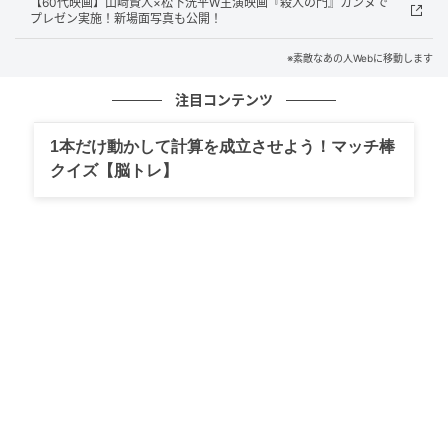
【60代映画】山﨑賢人×松下洸平W主演映画『殺人の門』カンヌで
プレゼン実施！新場面写真も公開！
※素敵なあの人Webに移動します
【見どころ1】子どもを亡くした夫婦の関係性
の変化を繊細に演じた綾瀬はるかと大悟
注目コンテンツ
1本だけ動かして計算を成立させよう！マッチ棒
クイズ【脳トレ】
素敵なあの人Web