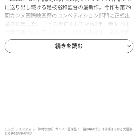
に送り出し続ける是枝裕和監督の最新作。今作も第79
回カンヌ国際映画祭のコンペティション部門に正式出
品されました。 子どもを亡くしてから2年、表面上は
日常を取り戻しているように見える夫婦が、息子の姿
をしたヒューマノイドを受け入れたことをきっかけ
続きを読む
に、家族のあり方、夫婦の関係を見直す再生の物語。
見どころを紹介しつつ、「食」のシーンにも注目しま
した。
ストーリー
トップ
エンタメ
【60代映画】カンヌ出品作品！『箱の中の羊』は綾瀬はるかと大悟演
じる夫婦再生の物語