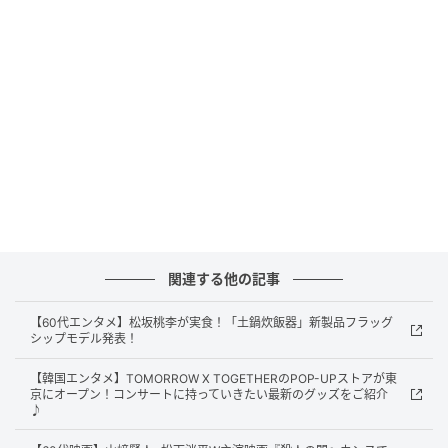
素敵なあの人Web
そう遠くない未来。 建築家の音々（綾瀬はるか）と、
工務店の二代目社長を務める健介（大悟）の夫妻は、7
歳の息子・翔（桒木里夢）を2年前に亡くしていた。 2
関連する他の記事
人は、息子の姿をした最新型ヒューマノイドを迎え入
れることにするが、喜びいっぱいの音々と、戸惑う健
【60代エンタメ】松坂桃李が実食！「土鍋炊飯器」新製品フラッグ
介の間には温度差が広がるのだった。やがて予期せぬ
シップモデル発表！
事態が起こり、夫婦2人がそれぞれ息子の死に対して抱
【韓国エンタメ】TOMORROW X TOGETHERのPOP-UPストアが東
き続けてきた想いがあらわになる。 いっぽう、ヒュー
京にオープン！コンサートに持っていきたい最新のグッズをご紹介
♪
マノイドの翔はひそかにヒューマノイド仲間たちとつ
ながりを持ち始めていた。