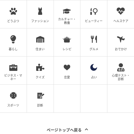
様々なモチーフがちりばめられ、心地よい余
韻が残る
カルチャー・
どうぶつ
ファッション
ビューティー
ヘルスケア
教養
暮らし
住まい
レシピ
グルメ
おでかけ
ビジネス・マ
心理テスト・
クイズ
恋愛
占い
ネー
診断
スポーツ
診断
素敵なあの人Web
タイトルの『箱の中の羊』は、サン＝テグジュペリの
『星の王子さま』に登場するエピソードから。「大切
ページトップへ戻る