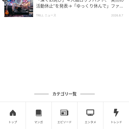
活動休止”を発表→「ゆっくり休んで」ファン
れますのでお楽しみに。
心配の声
TRILL ニュース
2026.8.7
カテゴリ一覧
素敵なあの人Web
【見どころ2】「星の王子さま」、木、建築…
トップ
マンガ
エピソード
エンタメ
トレンド