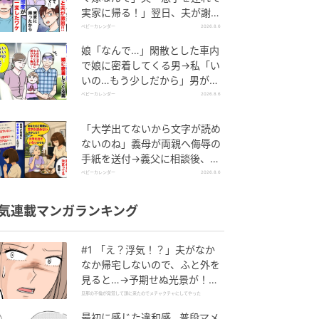
実家に帰る！」翌日、夫が謝罪
してきたワケ
ベビーカレンダー
2026.8.6
娘「なんで…」閑散とした車内
で娘に密着してくる男→私「い
いの…もう少しだから」男が血
相を変え逃げたワケ
ベビーカレンダー
2026.8.6
「大学出てないから文字が読め
ないのね」義母が両親へ侮辱の
手紙を送付→義父に相談後、訪
れた末路とは
ベビーカレンダー
2026.8.6
気連載マンガランキング
#1 「え？浮気！？」夫がなか
なか帰宅しないので、ふと外を
見ると…→予期せぬ光景が！｜
旦那の不倫が発覚して頭に来た
旦那の不倫が発覚して頭に来たのでメチャクチャにしてやった
のでメチャクチャにしてやった
最初に感じた違和感…普段マメ