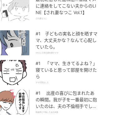
に連絡をしてこない夫からのLI
NE【され妻なつこ Vol.1】
され妻なつこ
#1 子どもの実名と顔を晒すマ
マ、大丈夫かな？なんて心配し
ていたら。
SNSに子供の顔を晒すママ
#1 「ママ、生きてるよね？」
寝ていると思って部屋を開けた
ら
ママが家出した
#1 出産の喜びに包まれたあ
の瞬間。我が子を一番最初に抱
いたのは、夫の不倫相手でし
た。
助産師と不倫した夫の末路