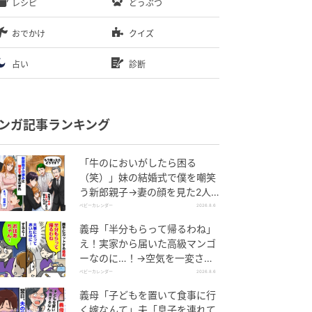
レシピ
どうぶつ
おでかけ
クイズ
占い
診断
ンガ記事ランキング
「牛のにおいがしたら困る
（笑）」妹の結婚式で僕を嘲笑
う新郎親子→妻の顔を見た2人
が絶句したワケ
ベビーカレンダー
2026.8.6
義母「半分もらって帰るわね」
え！実家から届いた高級マンゴ
ーなのに…！→空気を一変させ
た4歳娘の痛快な一言とは
ベビーカレンダー
2026.8.6
義母「子どもを置いて食事に行
く嫁なんて」夫「息子を連れて