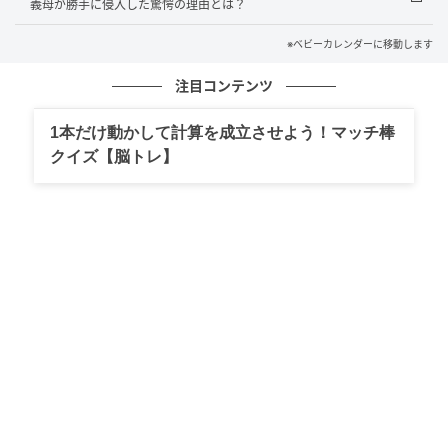
その様子を見た義母は、さっきまでの笑顔が消え、み
義母が勝手に侵入した驚愕の理由とは？
るみる顔面蒼白になりました。
※ベビーカレンダーに移動します
義父は私のほうを見て、「これ、さっき君に出されて
注目コンテンツ
いたものだよね？」と確認すると、険しい表情で義母
にこう言いました。
1本だけ動かして計算を成立させよう！マッチ棒
クイズ【脳トレ】
「こんな辛いものを人にすすめるな！ 食べられるか確
認してから出しなさい」
義母は「辛いものが好きだと思って……」と言っていま
したが、夫が「前に苦手だって言ってたよね」ときっ
ぱり答えてくれました。自分から強く言い返すことは
できませんでしたが、夫と義父が状況に気づいてくれ
たことで、胸のつかえが少し取れた気がしました。
場の空気を壊したくないと思って我慢してしまうこと
もありますが、苦手なことや嫌なことは、信頼できる