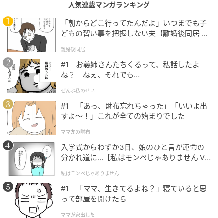
人気連載マンガランキング
家族に間に入ってもらいながら伝えることも大切なの
だと感じた出来事でした。
「朝からどこ行ってたんだよ」いつまでも子
どもの習い事を把握しない夫【離婚後同居 Vo
著者：高橋 朋美／30代女性／7歳と4歳のわんぱくな兄
l.1】
離婚後同居
弟を育てるパート主婦。最近の楽しみは、子どもたち
#1 お義姉さんたちくるって、私話したよ
が寝静まった後の読書。
ね？ ねぇ、それでも…
ぜんぶ私のせい
イラスト：きょこ
#1 「あっ、財布忘れちゃった」「いいよ出
※ベビーカレンダーが独自に実施したアンケートで集
すよ〜！」これが全ての始まりでした
めた読者様の体験談をもとに記事化しています（回答
ママ友の財布
時期：2026年5月）
入学式からわずか3日、娘のひと言が運命の
分かれ道に…【私はモンペじゃありません Vo
ベビーカレンダー編集部
l.1】
私はモンペじゃありません
元記事で読む
#1 「ママ、生きてるよね？」寝ていると思
って部屋を開けたら
クリエイター情報
ママが家出した