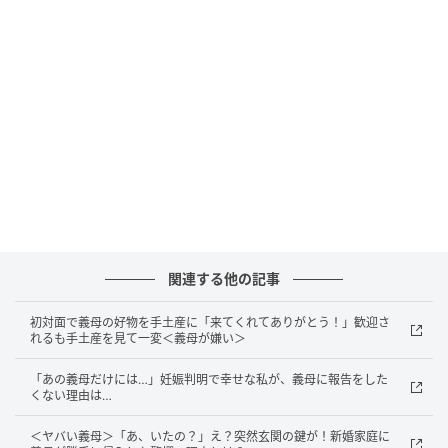
を悪くしたくなかった私は、「いただきます」と言っ
て、いったん麻婆豆腐を受け取りました。するとその
タイミングで、子どもが「トイレに行きたい」と言い
出したため、私は席を立つことに……。
席を外した直後、夫と義父が……
数分後、席に戻ると、テーブルの料理の位置が少し変
わっていました。私の前にあったはずの激辛麻婆豆腐
が、夫と義父の近くへ移動していたのです。私が「あ
関連する他の記事
れ？」と思った次の瞬間、夫が「これ、うまそうだ
初対面で義母の好物を手土産に「来てくれてありがとう！」歓迎さ
な」とひと口。続いて義父も何気なく口にしました。
れるも手土産を見て一変＜義母が嫌い＞
すると2人は顔を真っ赤にしてむせ込みます。「辛っ！
「あの義母だけには…」妊娠判明で幸せな私が、義母に報告をした
くない理由は…
これ、普通に食べられる辛さじゃないだろ！」「なん
だこれは！？ 辛すぎる！」慌てて水を飲む夫と義父。
＜ヤバい義母＞「あ、いたの？」え？突然玄関の鍵が！新婚家庭に