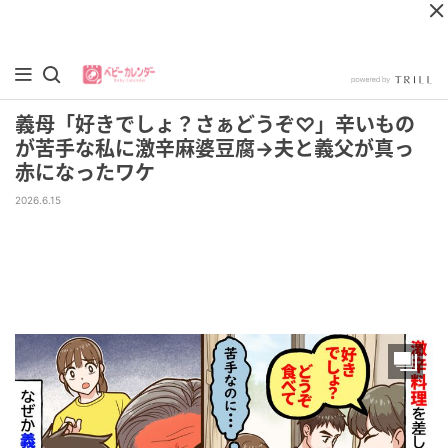
義母「好きでしょ？さぁどうぞ♡」辛いもの
が苦手な私に激辛麻婆豆腐→夫と義父が真っ
赤になったワケ
2026.6.15