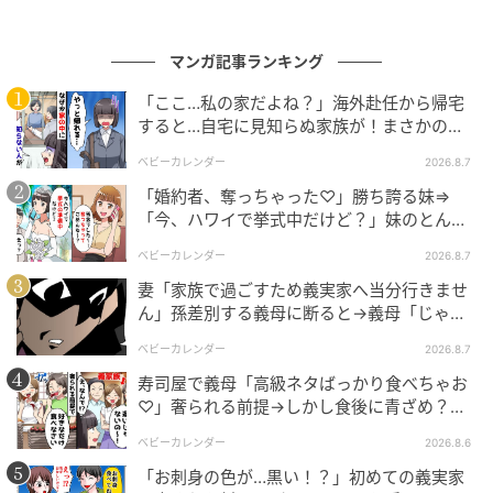
ベビーカレンダー
マンガ記事ランキング
ベビーカレンダーは妊娠・出産・育児の情報サイト
です。みんなのクチコミや体験談から産婦人科検
「ここ…私の家だよね？」海外赴任から帰宅
索、おでかけ情報、離乳食レシピまで。月間利用者1
すると…自宅に見知らぬ家族が！まさかの真
000万人以上。
相とは！？
作品をもっとみる
ベビーカレンダー
2026.8.7
「婚約者、奪っちゃった♡」勝ち誇る妹⇒
「今、ハワイで挙式中だけど？」妹のとんで
もない勘違いとは
の記事をもっとみる
ベビーカレンダー
2026.8.7
妻「家族で過ごすため義実家へ当分行きませ
ん」孫差別する義母に断ると→義母「じゃ
あ、私は…」妻絶句＜こどおじ義兄＞
ベビーカレンダー
2026.8.7
寿司屋で義母「高級ネタばっかり食べちゃお
♡」奢られる前提→しかし食後に青ざめ？通
報され警察沙汰！
ベビーカレンダー
2026.8.6
「お刺身の色が…黒い！？」初めての義実家