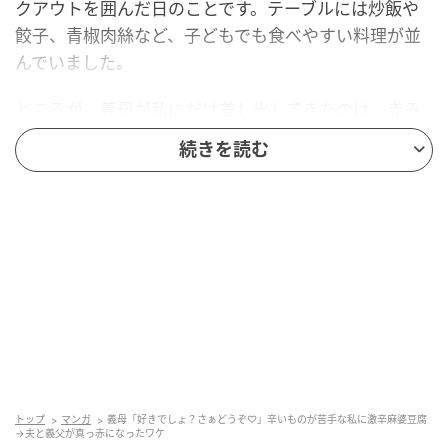
クアウトを囲んだ日のことです。テーブルには炒飯や
餃子、青椒肉絲など、子どもでも食べやすい料理が並
んでいました。
ところが、義母が私にだけ差し出してきたのは、赤み
の強い麻婆豆腐でした。近くに置かれた瞬間、ふわっ
続きを読む
と刺激のある香りがして、辛いものが苦手な私は思わ
ず身構えてしまいました。
「あなた、辛い料理好きでしょ？ さあどうぞ、遠慮な
く食べて！」
笑顔の義母に、悪気があったのかどうかはわかりませ
ん。ただ、私は以前、辛いものが苦手だと伝えたこと
があります。それなのにすすめられたことに戸惑い、
すぐには言葉が出ませんでした。
トップ
マンガ
義母「好きでしょ？さぁどうぞ♡」辛いものが苦手な私に激辛麻婆豆腐
→夫と義父が真っ赤になったワケ
とはいえ、義実家で親戚も集まっている場です。空気