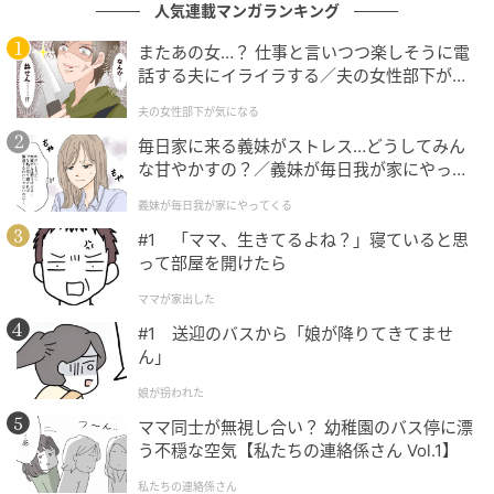
人気連載マンガランキング
れからも続くなら、今まで通りの付き合いはできな
い」
またあの女…？ 仕事と言いつつ楽しそうに電
話する夫にイライラする／夫の女性部下が気
になる（1）【夫婦の危機 まんが】
声が震えないよう、一度深く息を吸ってから話した。
夫の女性部下が気になる
彼女は飲みかけのカップを置いて、しばらく黙り込ん
毎日家に来る義妹がストレス…どうしてみん
だ。
な甘やかすの？／義妹が毎日我が家にやって
くる（1）【義父母がシンドイんです！ まん
義妹が毎日我が家にやってくる
「そんなつもりじゃなかったの」
が】
#1 「ママ、生きてるよね？」寝ていると思
って部屋を開けたら
それだけだった。具体的に謝るわけでも、どういう意
図だったかを説明するわけでもなかった。
ママが家出した
#1 送迎のバスから「娘が降りてきてませ
私はそれ以上追及しなかった。言いたいことは言い終
ん」
えていた。
娘が拐われた
ママ同士が無視し合い？ 幼稚園のバス停に漂
その日以来、自然と連絡の頻度が落ちた。グループで
う不穏な空気【私たちの連絡係さん Vol.1】
のやり取りは変わらず続いているけれど、個別にメッ
セージを送ることも受け取ることもなくなった。
私たちの連絡係さん