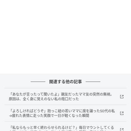
でも長い付き合いだし、根はいい人だとも思ってい
た。
だから毎回、気にしないようにして次に会う約束をし
た。
少し距離を置けばいいのかもしれないと思いながら、
特に動けないまま時間が過ぎていた。
職場での昇進が決まったとき、真っ先に彼女に個別で
報告した。
関連する他の記事
すぐに返信が来た。
「あなたが言ったって聞いたよ」親友だったママ友の突然の無視。
原因は、全く身に覚えのない私の陰口だった
でも読んで、手が止まった。
「よろしければどうぞ」抱っこ紐の若いママに席を譲った50代の私
→疲れた表情に走った笑顔で一日が軽くなった瞬間
「あんたそんな評価される能力ないのにね」
「私ならもっと早く終わらせられるけど？」毎日マウントしてくる