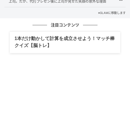
絵文字がついていたから笑いのつもりかもしれない。
上司。だが、代打プレゼン後に上司が見せた笑顔の意外な理由
でも何度読み返しても、胸がずきずきした。
※GLAMに移動します
翌日、グループの集まりで彼女と顔を合わせたとき、
注目コンテンツ
彼女は「意外だったよー」と軽く笑いながら繰り返し
た。
1本だけ動かして計算を成立させよう！マッチ棒
クイズ【脳トレ】
周囲の友人たちが少し気まずそうな顔をした。その場
では笑い流してしまった自分が、後から悔しかった。
翌週、カフェで伝えたこと
一週間後、二人で会う予定があった。
カフェのテーブルを挟んで向き合ったとき、私は言葉
を選んで口を開いた。
「本当はね、ああいう言い方をされて辛かったの。こ