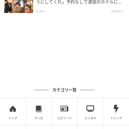
私へ誰も言わない日常
うにしてくれ」予約なしで満室のホテルに押
しかけた家族。だが、責任者の対応で状況が
GLAM
2026.8.5
の記事をもっとみる
一変
カテゴリ一覧
トップ
マンガ
エピソード
エンタメ
トレンド