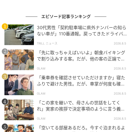
後悔はなかった。むしろ、胸の奥にずっとくすぶって
エピソード記事ランキング
いたものが、あの日を境にすっと消えていくのを感じ
30代男性「契約駐車場に県外ナンバーの知ら
た。伝えてよかったと、今も思っている。自分の気持
ない車が」110番通報。戻ってきたドライバー
ちをきちんと言葉にしたことが、一番心地よかった。
の“言い分”に「口論になった」
TRILL ニュース
2026.8.5
※GLAMが独自に実施したアンケートで集めた、30
「先に取っちゃえばいいよ」朝食バイキング
代・女性読者様の体験談をもとに記事化しています
で割り込みする客。だが、他の客の正論で状
況が一変
GLAM
2026.8.5
※本コンテンツ内の画像は、生成AIを利用して作成し
「乗車券を確認させていただけますか」寝た
ています。
ふりで避けた男性。だが、車掌が何度も確認
した結果
元記事で読む
GLAM
2026.8.5
「この家を継いで、母さんの世話をしてく
次の記事
れ」実家の挨拶で決定事項のように言う義
父。だが、普段は反論しない夫が言ってくれ
「偉いね！ありがとうパパ！」たった1回家事
GLAM
2026.8.5
た一言
を手伝っただけで大歓声。365日こなし続ける
「空いてる部屋あるだろ。今すぐ泊まれるよ