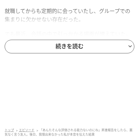
就職してからも定期的に会っていたし、グループでの
集まりに欠かせない存在だった。
でも最近、会話の中で引っかかる場面が増えていた。
続きを読む
仕事の愚痴を話すと「私のほうがもっと大変だよ」と
返ってきた。
新しい仕事に取り組んでいると話せば「そんなの大し
たことなくない？」と笑い飛ばされた。はっきりした
悪意があるわけではなく、冗談のように言われるか
ら、その都度うまく返せずに曖昧に笑うしかなかっ
た。
そういう積み重ねが少しずつ重くなっていたのは確か
だった。
トップ
エピソード
「あんたそんな評価される能力ないのにね」昇進報告をしたら、悪
気なく言う友人。後日、我慢出来なかった私が本音を伝えた結果