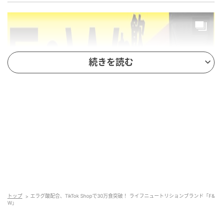
続きを読む
ブランド名：F&W（エフアンドダブリュー）
運営：株式会社ディファレント
対象商品：ダイエットサポートコーヒー シリーズ
トップ
エラグ酸配合、TikTok Shopで30万食突破！ ライフニュートリションブランド「F&
W」
累計販売出荷数：TikTok Shopにて30万食（10,000
袋）突破