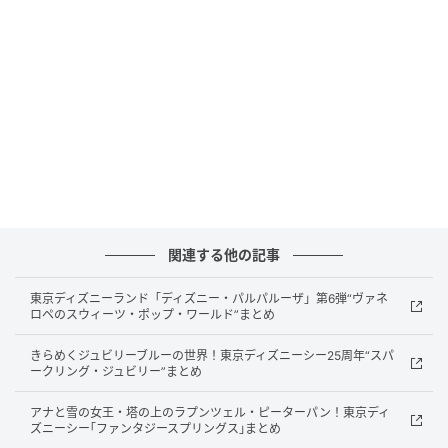
公式サイト：
ディファレントが運営するライフニュートリションブ
ランド「F&W」は、昨年末に販売を開始した『ダイエ
ットサポートコーヒー』シリーズをTikTok Shopで展開
し、累計販売出荷数が30万食（10,000袋）に達しま
す。
この実績を受け、ブランドアンバサダーを務める小柳
社長が出演するTikTok LIVE還元祭が企画されていま
関連する他の記事
す。
東京ディズニーランド「ディズニー・パルパルーザ」第6弾“ヴァネ
ロペのスウィーツ・ポップ・ワールド”まとめ
LIVE配信はF&W公式TikTokアカウントと小柳社長アカ
ウントの2チャンネルで実施される予定で、30万食突
きらめくジュビリーブルーの世界！東京ディズニーシー25周年“スパ
ークリング・ジュビリー”まとめ
破記念セット販売・LIVE限定価格キャンペーン・視聴
者参加型プレゼント企画などが用意されています。
アナと雪の女王・塔の上のラプンツェル・ピーターパン！東京ディ
ズニーシー｢ファンタジースプリングス｣まとめ