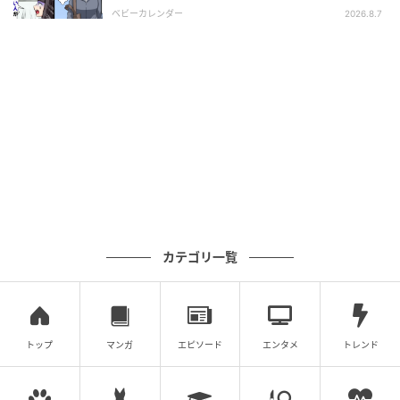
相とは！？
ベビーカレンダー
2026.8.7
黒パッケージの「Cafe Black」とベージュパッケージ
の「Cafe Latté」の2種類がラインナップされている
『ダイエットサポートコーヒー』シリーズは、ダイエ
ットサポート成分として注目される「エラグ酸」を配
合しています。
ブランドスタッフのコーヒーソムリエが原料選定から
携わり、毎日続けられる味わいを追求した設計です。
日々のコーヒータイムを健康的な習慣に変えるという
カテゴリ一覧
コンセプトで開発されており、各商品パッケージには
成分表記が記載されています。
朝のルーティンやデスクワークの合間など、普段のコ
トップ
マンガ
エピソード
エンタメ
トレンド
ーヒーの置き換えとして使用できる形態です。