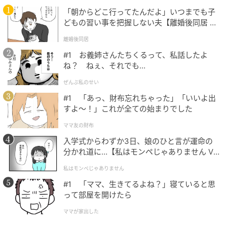
ーンが実施されます。
「朝からどこ行ってたんだよ」いつまでも子
どもの習い事を把握しない夫【離婚後同居 Vo
l.1】
視聴者参加型のプレゼント企画も組み込まれており、
離婚後同居
配信を通じて購入できる仕組みのLIVEコマース形式で
#1 お義姉さんたちくるって、私話したよ
展開されます。
ね？ ねぇ、それでも…
ぜんぶ私のせい
#1 「あっ、財布忘れちゃった」「いいよ出
すよ〜！」これが全ての始まりでした
ママ友の財布
入学式からわずか3日、娘のひと言が運命の
分かれ道に…【私はモンペじゃありません Vo
l.1】
私はモンペじゃありません
#1 「ママ、生きてるよね？」寝ていると思
って部屋を開けたら
ママが家出した