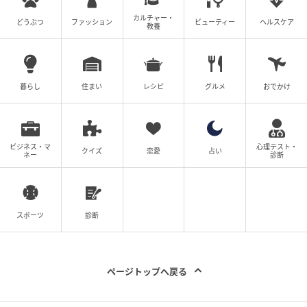
カルチャー・
みずほPayPayドーム福岡への看板掲出
どうぶつ
ファッション
ビューティー
ヘルスケア
教養
2026年3月より、「F&W」は「みずほPayPayドーム福
岡」内にブランド看板を掲出しています。
暮らし
住まい
レシピ
グルメ
おでかけ
TikTok Shopを中心としたオンラインでの展開に加え、
大型スポーツ施設でのリアルプロモーションを組み合
わせたブランド戦略が進んでいます。
ビジネス・マ
心理テスト・
クイズ
恋愛
占い
ネー
診断
『ダイエットサポートコーヒー』シリーズのTikTok
Shopにおける累計30万食（10,000袋）突破は、LIVE
コマースを主軸とした販売展開と、「みずほPayPayド
スポーツ
診断
ーム福岡」での看板掲出によるブランド認知向上が重
なった成果です。
ページトップへ戻る
小柳社長出演のTikTok LIVE還元祭では、記念セット販
売やLIVE限定価格キャンペーンが実施される予定で、