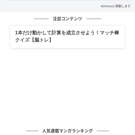
配信の詳細は公式SNSで案内される予定です。
※Dtimesに移動します
注目コンテンツ
TikTok LIVE還元祭の企画内容
1本だけ動かして計算を成立させよう！マッチ棒
クイズ【脳トレ】
小柳社長が出演するTikTok LIVE還元祭では、30万食突
人気連載マンガランキング
破を記念した限定セット販売とLIVE限定価格キャンペ