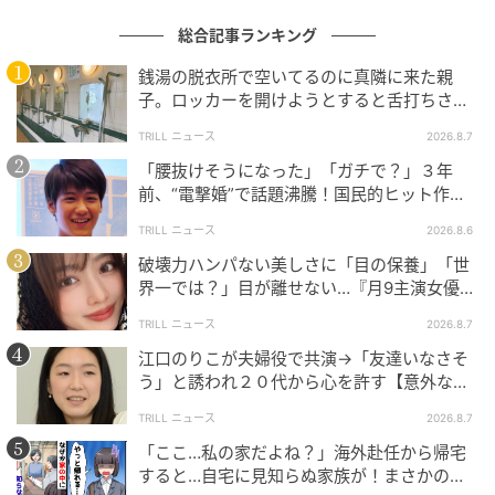
配信アカウントはF&W公式TikTokアカウントと小柳社
総合記事ランキング
長アカウントの2つで、最新の配信日程や特典内容は公
銭湯の脱衣所で空いてるのに真隣に来た親
式SNSで発表される予定です。
子。ロッカーを開けようとすると舌打ちさ
れ…→直後、娘の放った“純粋な一言”に「心の
TRILL ニュース
2026.8.7
中で拍手」
コーヒーソムリエが選定した「エラグ酸」配
「腰抜けそうになった」「ガチで？」３年
合のダイエットサポートコーヒー
前、“電撃婚”で話題沸騰！国民的ヒット作
『逃げ恥』で異彩放った【国宝級イケメン】
TRILL ニュース
2026.8.6
破壊力ハンパない美しさに「目の保養」「世
界一では？」目が離せない…『月9主演女優
（34歳）』“極上”美ショットがすごい
TRILL ニュース
2026.8.7
江口のりこが夫婦役で共演→「友達いなさそ
う」と誘われ２０代から心を許す【意外な親
友芸人】とは？
TRILL ニュース
2026.8.7
「ここ…私の家だよね？」海外赴任から帰宅
すると…自宅に見知らぬ家族が！まさかの真