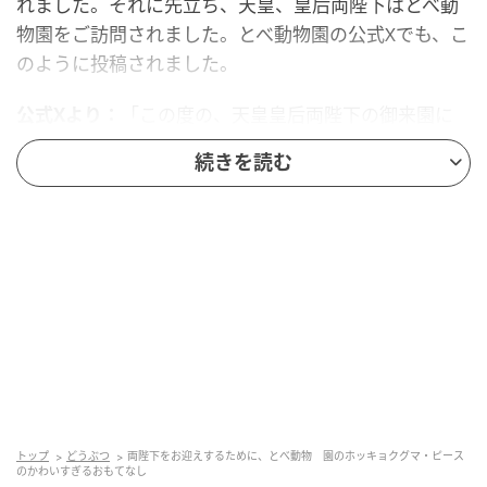
れました。それに先立ち、天皇、皇后両陛下はとべ動
物園をご訪問されました。とべ動物園の公式Xでも、こ
のように投稿されました。
公式Xより：
「この度の、天皇皇后両陛下の御来園に
職員一同、心から感謝申し上げますとともに、とべ動
続きを読む
物園の益々の発展に取り組んで参ります」
両陛下は園内をご視察され、日本中から愛されるホッ
キョクグマのピースもご覧になりました。そんな大役
を担ったピースですが、両陛下をお迎えする直前、
「特別な準備」をしていたようなのです。
「朝風呂に入り身を清める」ピース
公式Xに投稿されたのは、プールに浸かって気持ちよさ
トップ
どうぶつ
両陛下をお迎えするために、とべ動物 園のホッキョクグマ・ピース
そうにしているピースの写真。そして、そこに添えら
のかわいすぎるおもてなし