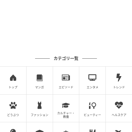
いる。
元記事で読む
次の記事
市川市動植物園のイーバン「ザル投げ」の決
定的瞬間！スマトラオランウータンのパフォ
ーマンスに歓喜
カテゴリ一覧
の記事をもっとみる
トップ
マンガ
エピソード
エンタメ
トレンド
カルチャー・
どうぶつ
ファッション
ビューティー
ヘルスケア
教養