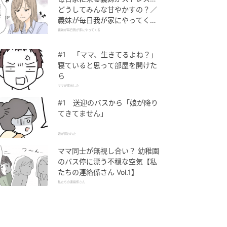
どうしてみんな甘やかすの？／
義妹が毎日我が家にやってくる
（1）【義父母がシンドイんで
義妹が毎日我が家にやってくる
す！ まんが】
#1 「ママ、生きてるよね？」
寝ていると思って部屋を開けた
ら
ママが家出した
#1 送迎のバスから「娘が降り
てきてません」
娘が拐われた
ママ同士が無視し合い？ 幼稚園
のバス停に漂う不穏な空気【私
たちの連絡係さん Vol.1】
私たちの連絡係さん