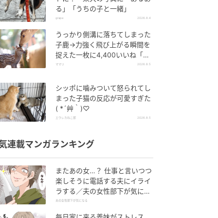
る」「うちの子と一緒」
grape
2026.8.4
うっかり側溝に落ちてしまった
子鹿→力強く飛び上がる瞬間を
捉えた一枚に4,400いいね「あ
ぁよかった」
ママリ
2026.8.5
シッポに噛みついて怒られてし
まった子猫の反応が可愛すぎた
( *´艸｀)♡
エウレカねこ部
2026.8.5
気連載マンガランキング
またあの女…？ 仕事と言いつつ
楽しそうに電話する夫にイライ
ラする／夫の女性部下が気にな
る（1）【夫婦の危機 まんが】
夫の女性部下が気になる
毎日家に来る義妹がストレス…