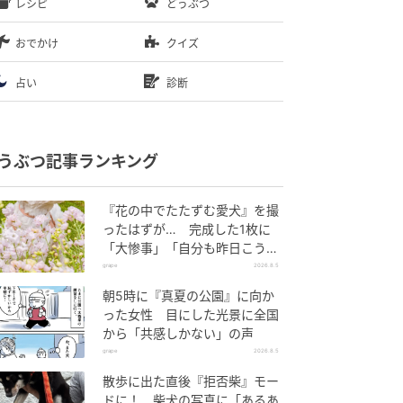
レシピ
どうぶつ
おでかけ
クイズ
占い
診断
うぶつ記事ランキング
『花の中でたたずむ愛犬』を撮
ったはずが… 完成した1枚に
「大惨事」「自分も昨日こうな
ってた」の声
grape
2026.8.5
朝5時に『真夏の公園』に向か
った女性 目にした光景に全国
から「共感しかない」の声
grape
2026.8.5
散歩に出た直後『拒否柴』モー
ドに！ 柴犬の写真に「あるあ