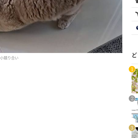
ど
だ小競り合い