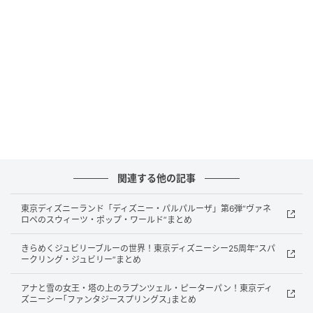
協賛：リネアペッレ（イタリア）
プロダクト部門応募期間：2026年6月1日〜6月30日
（当日消印有効）
クリエイティブ部門応募期間：2026年6月1日〜9月
10日（必着）
表彰式・作品展示：2026年12月予定（TLF会場）
「革のデザインコンテスト2026」は、協同組合資材連
が主催する第16回のコンテストです。
関連する他の記事
TLF審査委員会・イタリア リネアペッレ審査委員会・
ゲスト審査員による三者構成で審査が行われ、独創
東京ディズニーランド「ディズニー・パルパルーザ」第6弾“ヴァネ
ロペのスウィーツ・ポップ・ワールド”まとめ
性・先進性・新たな時代を予感させる先見性が評価基
準となります。
きらめくジュビリーブルーの世界！東京ディズニーシー25周年“スパ
ークリング・ジュビリー”まとめ
応募部門はプロダクト部門（製作部門）とクリエイテ
アナと雪の女王・塔の上のラプンツェル・ピーターパン！東京ディ
ィブ部門（デザイン画部門）の2部門です。
ズニーシー｢ファンタジースプリングス｣まとめ