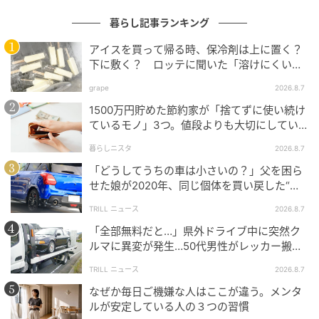
子、デザイナー・ブランドディレクターの伊藤卓哉、
ファッションディレクターの萩原輝美が参加します。
暮らし記事ランキング
アイスを買って帰る時、保冷剤は上に置く？
TLF審査委員会・イタリア リネアペッレ審査委員会と
下に敷く？ ロッテに聞いた「溶けにくい持
合わせた三者構成での審査となります。
ち帰り方」
grape
2026.8.7
プロダクト部門では7月中旬に一次審査が実施され、
1500万円貯めた節約家が「捨てずに使い続け
ているモノ」3つ。値段よりも大切にしてい
7〜8月にインターネット投票が行われます。
ること
暮らしニスタ
2026.8.7
表彰式および作品展示は2026年12月開催予定のTLF会
「どうしてうちの車は小さいの？」父を困ら
場にて執り行われます。
せた娘が2020年、同じ個体を買い戻した“意
外なワケ”
TRILL ニュース
2026.8.7
評価基準はプロダクト部門・クリエイティブ部門とも
にデザインの独創性・先進性・先見性が問われ、プロ
「全部無料だと…」県外ドライブ中に突然ク
ルマに異変が発生…50代男性がレッカー搬送
ダクト部門ではさらに実物の完成度と機能性も審査の
で思い知った“誤算”
対象です。
TRILL ニュース
2026.8.7
なぜか毎日ご機嫌な人はここが違う。メンタ
ルが安定している人の３つの習慣
リネアペッレでの展示実績と過去の受賞作品