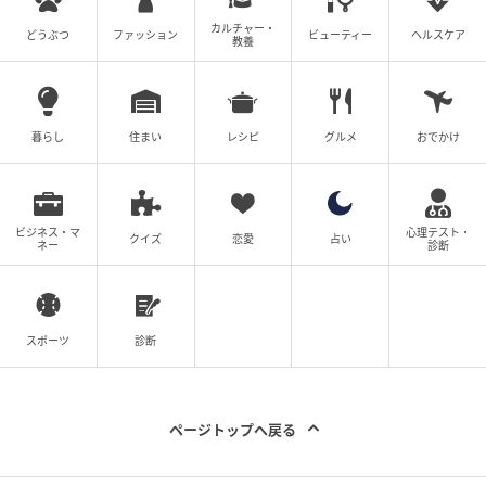
上にバッグ2点がガラスケースに収められ、紫の背景壁
カルチャー・
どうぶつ
ファッション
ビューティー
ヘルスケア
教養
には過去受賞作一覧パネルが掲示されています。
リネアペッレは東京レザーフェアと長年の友好関係に
ある国際見本市で、最新素材のトレンドコーナーも設
暮らし
住まい
レシピ
グルメ
おでかけ
置されています。
革コン2025の受賞作品は以下のとおりです。
ビジネス・マ
心理テスト・
クイズ
恋愛
占い
ネー
診断
スポーツ
診断
ページトップへ戻る