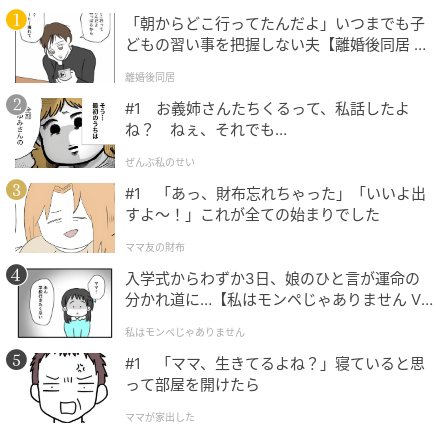
クリエイティブ部門はデザイン画での応募となりま
「朝からどこ行ってたんだよ」いつまでも子
す。
どもの習い事を把握しない夫【離婚後同居 Vo
l.1】
離婚後同居
最優秀賞（1作品）には賞金20万円に加えてモデリス
#1 お義姉さんたちくるって、私話したよ
トによる実物サンプル制作が行われ、優秀賞（1作品）
ね？ ねぇ、それでも…
には賞金10万円と同じくサンプル制作の特典が付きま
す。
ぜんぶ私のせい
#1 「あっ、財布忘れちゃった」「いいよ出
入賞8作品にはTLFオリジナル革製品が贈られます。
すよ〜！」これが全ての始まりでした
ママ友の財布
クリエイティブ部門内のユース・クリエーターズ賞は
入学式からわずか3日、娘のひと言が運命の
高校生以下を対象とした1作品にTLFオリジナル革製品
分かれ道に…【私はモンペじゃありません Vo
が授与されます。
l.1】
私はモンペじゃありません
#1 「ママ、生きてるよね？」寝ていると思
審査員と選考スケジュール
って部屋を開けたら
ママが家出した
ゲスト審査員には、ファッションデザイナーの青木明