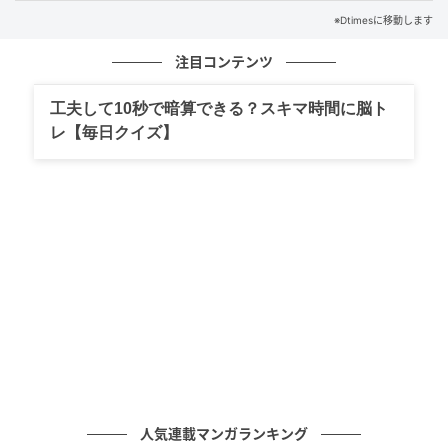
プロダクト部門の最優秀賞・優秀賞作品は、世界各国
※Dtimesに移動します
から毎回2万人前後の来場者が訪れるイタリアの国際見
注目コンテンツ
本市「リネアペッレ」で展示されます。
工夫して10秒で暗算できる？スキマ時間に脳ト
クリエイティブ部門には高校生以下を対象としたユー
レ【毎日クイズ】
ス・クリエーターズ賞も設けられています。
応募部門と賞の内容
プロダクト部門では実物の革製品を応募します。
最優秀賞（1作品）には賞金20万円とイタリア・リネ
アペッレでの作品展示、優秀賞（1作品）には賞金10
万円と同展示の機会が贈られます。
入賞8作品にはTLFオリジナル革製品が授与されます。
人気連載マンガランキング