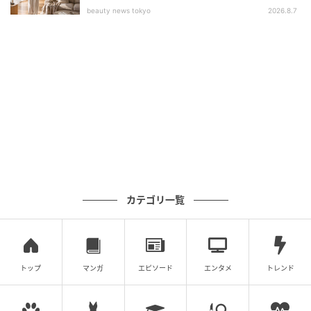
beauty news tokyo
2026.8.7
カテゴリ一覧
2026年2月25日〜27日にイタリア・ミラノで開催され
たリネアペッレでは、革コン2025プロダクト部門の最
トップ
マンガ
エピソード
エンタメ
トレンド
優秀賞・優秀賞作品が展示されました。
TLFブース内の展示コーナーには白いディスプレイ台の