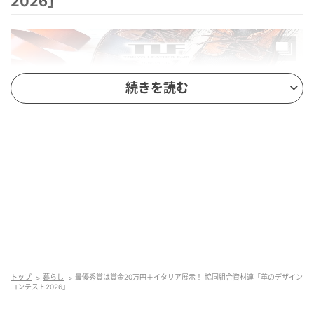
2026」
続きを読む
主催：協同組合資材連
共催：東京都
トップ
暮らし
最優秀賞は賞金20万円＋イタリア展示！ 協同組合資材連「革のデザイン
後援：経済産業省・台東区・一般社団法人日本皮革
コンテスト2026」
産業連合会