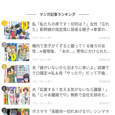
マンガ記事ランキング
私「私たちの席です！切符は？」女性「忘れ
出典：select.mamastar.jp
た」新幹線の指定席に居座る親子→車掌の注
意に移動…直後、ゾッとする発言
義実家にいい印象がなかったので、親子関係について
ベビーカレンダー
2026.8.8
はちゃんと話したことがなく、知りませんでした。今
機内で息子がぐずると蹴ってくる後ろの女
性…⇒着陸後、「あの…」男性にかけられた驚
まで聞いたことがなかったトシハルの過去に、心が締
きの言葉とは
め付けられます。トシハルがひとりで抱えていた心の
ベビーカレンダー
2026.8.8
闇の深さに、そしてその痛ましいまでに純粋な親への
夫「嫁がいないから泊まりに来いよ」誤爆で
渇望に驚きました。しかし同時にストンと腑に落ちる
クロ確定⇒私＆母「やった♡」だって不倫相
手の正体は！
感覚がありました。
ベビーカレンダー
2026.8.8
夫「起業する！支える気がないなら離婚！」
私「じゃあ離婚で♡」無断で会社を辞めた元
夫、お先真っ暗！
ベビーカレンダー
2026.8.7
ボスママ「高級肉一切れあげる♡」シンママ