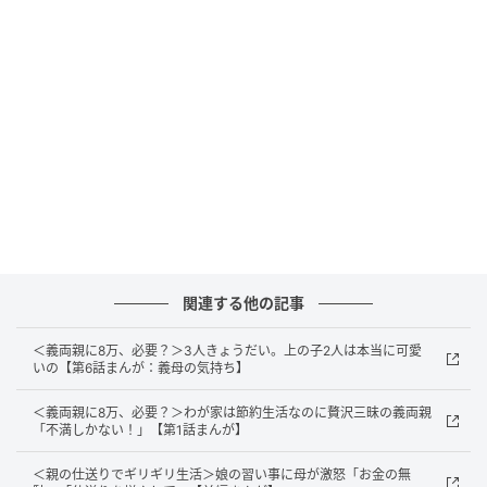
しい数の着信やLINEがありました。トシハルも同様で
す。すべて義両親からのものでした。まだ不安そうな
トシハルに「一時的でもいいから」と告げて、義両親
の電話は着信拒否にし、LINEもブロックしました。
関連する他の記事
＜義両親に8万、必要？＞3人きょうだい。上の子2人は本当に可愛
いの【第6話まんが：義母の気持ち】
＜義両親に8万、必要？＞わが家は節約生活なのに贅沢三昧の義両親
「不満しかない！」【第1話まんが】
＜親の仕送りでギリギリ生活＞娘の習い事に母が激怒「お金の無