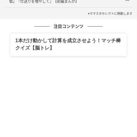
駄」「仕送りを増やして」【前編まんが】
※ママスタセレクトに移動します
注目コンテンツ
1本だけ動かして計算を成立させよう！マッチ棒
クイズ【脳トレ】
出典：select.mamastar.jp