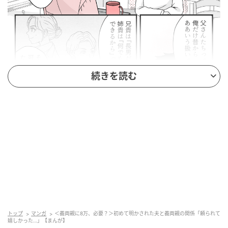
続きを読む
出典：select.mamastar.jp
トップ
マンガ
＜義両親に8万、必要？＞初めて明かされた夫と義両親の関係「頼られて
嬉しかった…」【まんが】
義実家から帰ってきてからスマホを見ると、おびただ