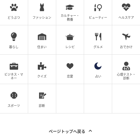
カルチャー・
どうぶつ
ファッション
ビューティー
ヘルスケア
教養
出典：select.mamastar.jp
義実家から帰ってきたあと、トシハルは深い沈黙に包
暮らし
住まい
レシピ
グルメ
おでかけ
まれていました。そして静かに、心の傷を告白しはじ
めたのです。
愛情を注がれず「搾取子」として育った過去。そして
ビジネス・マ
心理テスト・
大人になりお金を渡すことで親に認められたいと願っ
クイズ
恋愛
占い
ネー
診断
ていたこと。衝撃を受けましたが、同時に腑に落ちま
した。
そしてトシハルが親への執着を捨てて私たち家族を選
スポーツ
診断
んでくれたのだと知り、私は自分の誤解を恥じまし
た。これからも家族として支え合い、一緒に歩んでい
こうと思います。
ページトップへ戻る