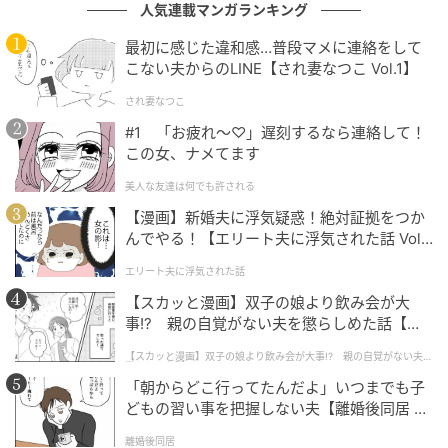
人気連載マンガランキング
最初に感じた違和感…普段マメに連絡をして
こない夫からのLINE【され妻なつこ Vol.1】
され妻なつこ
#1 「お疲れ〜♡」遅刻するなら連絡して！
この女、ナメてます
美人な友達は何でも許される
【漫画】新婚夫に浮気疑惑！絶対証拠をつか
んでやる！【エリート夫に浮気された話 Vol.
1】
エリート夫に浮気された話
【スカッと漫画】双子の娘より飲み会が大
事!? 親の自覚がない夫を懲らしめた話【第1
話】
【スカッと漫画】双子の娘より飲み会が大事!? 親の自覚がない夫を
懲らしめた話
「朝からどこ行ってたんだよ」いつまでも子
どもの習い事を把握しない夫【離婚後同居 Vo
l.1】
離婚後同居