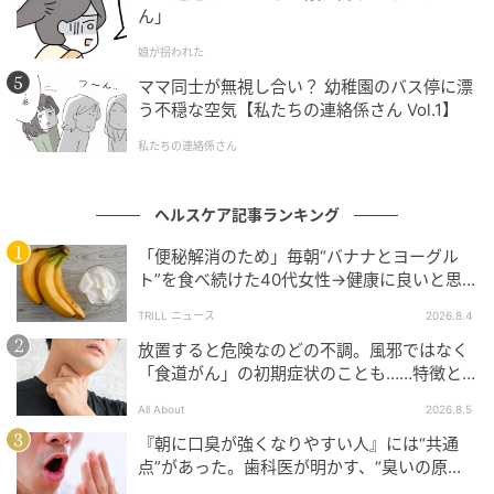
認知症リスクが18％低下し、敏捷性、持久
ん」
力、血管年齢や骨密度も向上！
娘が拐われた
ラジオ体操には認知症リスクを大きく低下させる可能
ママ同士が無視し合い？ 幼稚園のバス停に漂
う不穏な空気【私たちの連絡係さん Vol.1】
性があることをご存じですか？
私たちの連絡係さん
じつは、ラジオ体操を続けている人は、何も体操をし
ていない人に比べて、
認知症の発症リスクが18％も低
ヘルスケア記事ランキング
い
という驚きの報告があるのです＊。
「便秘解消のため」毎朝“バナナとヨーグル
ト”を食べ続けた40代女性→健康に良いと思
＊2025年、帝京大学大学院・金森悟らの研究報告より
いきや…ある日、女性に起こった“異変”
TRILL ニュース
2026.8.4
放置すると危険なのどの不調。風邪ではなく
体操によって身体活動量が増えたことや、腕や脚、体
「食道がん」の初期症状のことも……特徴と
幹など複数の筋肉を連動させて動かす
「協調運動」
チェックポイント
が、脳によい刺激を与えるためと考えられています。
All About
2026.8.5
『朝に口臭が強くなりやすい人』には“共通
点”があった。歯科医が明かす、“臭いの原
さまざまな筋肉の連携を瞬時に調整するラジオ体操な
因”と知られざる“正しいケア方法”とは？