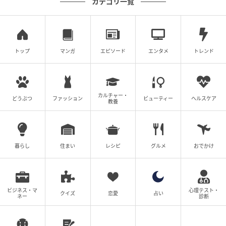
カテゴリ一覧
さらに、高齢者を対象に、ラジオ体操を12週間、実践
してもらった調査では、
「敏捷性／バランス」の指標
が平均8.1％、「持久力」の指標が平均7.4％も改善
し
トップ
マンガ
エピソード
エンタメ
トレンド
たというのですから、驚きですよね＊2 。
＊2 2024年、株式会社かんぽ生命保険、東京都健康長
カルチャー・
寿医療センター、東京医科大学、全国ラジオ体操連盟
どうぶつ
ファッション
ビューティー
ヘルスケア
教養
の共同研究より
このように、本当にすごいラジオ体操の効果。た
暮らし
住まい
レシピ
グルメ
おでかけ
だ……、多くの人が、その実力を十分に引き出せていな
いのが現実です。
毎日続けていても、動きが雑になっていたり。
ビジネス・マ
心理テスト・
クイズ
恋愛
占い
ネー
診断
体のどこを使うかを意識できていなかったり。
それでは、ラジオ体操の本来の力は眠ったままです。