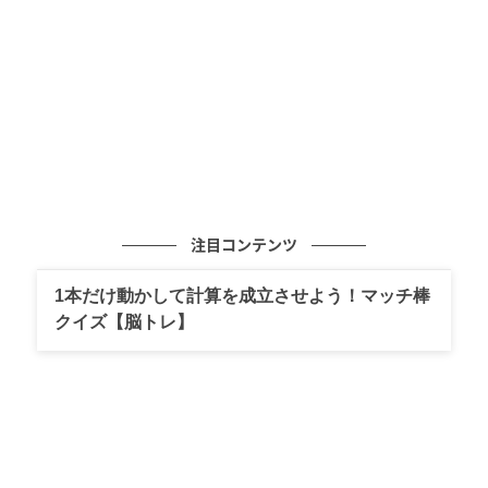
ろ、表情筋などの顔の筋肉を除く、
全身400以上の筋
肉
が動いていることがわかりました＊。
＊ 東京都健康長寿医療センター研究所・植田拓也らに
よる観察に基づく動作解析の結果より
3分間の動きの中に、指先からつま先まで、
大小の筋肉
を効率よく刺激する工夫がいっぱい
。だからこそ体す
注目コンテンツ
べてが健康になり、柔軟性が高まり、日常の動きがス
ムーズになっていくんです。
1本だけ動かして計算を成立させよう！マッチ棒
クイズ【脳トレ】
血流を改善し心肺機能も高める！
全身を大きく動かすラジオ体操は、筋肉のポンプ作用
をしっかりと働かせて、滞りがちな血流をスムーズに
してくれます。