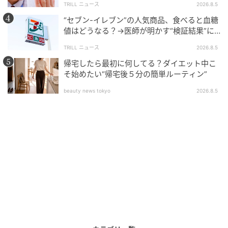
らではの動きが、脳の働きを活発にする
からです。
TRILL ニュース
2026.8.5
“セブン-イレブン”の人気商品、食べると血糖
また、先にご紹介した研究の追跡調査をしたところ、
値はどうなる？→医師が明かす“検証結果”に
ラジオ体操を続けている人は、体の若々しさを示す
「優秀コンビニ食」「参考になります」
TRILL ニュース
2026.8.5
「体内年齢」が、実年齢より平均20歳以上若かった
と
帰宅したら最初に何してる？ダイエット中こ
いう報告もあります＊1 。
そ始めたい“帰宅後５分の簡単ルーティン”
beauty news tokyo
2026.8.5
＊1 一般財団法人 簡易保険加入者協会委託調査「令和
6年度 ラジオ体操の実施効果に関する追跡調査研究」
より
これは、筋肉量、代謝、柔軟性など、体を支える土台
が強い証拠。加えて、同調査では、ラジオ体操を継続
している人は、
血管年齢が若く保たれ、骨密度が高い
水準にある
ことも示されています。ご高齢の方には、
ラジオ体操が脳卒中や心臓病、骨粗しょう症予防にも
一役買ってくれるでしょう。