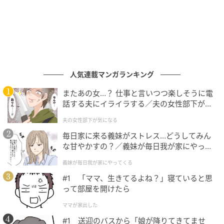
とくに、
肩や背中、太ももなどの大きな筋肉を連動さ
せていく「協調運動」は、ラジオ体操ならではのポイ
ント
。自然と全身の筋肉がほぐれ、体がぽかぽかと温
まっていきます。
人気連載マンガランキング
また、
腕を大きく上げたり、胸を開いたりする動き
またあの女…？ 仕事と言いつつ楽しそうに電
は、心肺機能へよい効果
を生み出します。
話する夫にイライラする／夫の女性部下が気
になる（1）【夫婦の危機 まんが】
夫の女性部下が気になる
実際、ラジオ体操を続けている方を調査したところ、
毎日家に来る義妹がストレス…どうしてみん
呼吸機能を年齢換算した
「肺年齢」が実年齢より若い
な甘やかすの？／義妹が毎日我が家にやって
傾向にある
こともわかりました＊。
くる（1）【義父母がシンドイんです！ まん
義妹が毎日我が家にやってくる
が】
#1 「ママ、生きてるよね？」寝ていると思
＊一般財団法人 簡易保険加入者協会委託調査「平成25
って部屋を開けたら
年度 ラジオ体操の実施効果に関する調査研究」より
ママが家出した
#1 送迎のバスから「娘が降りてきてませ