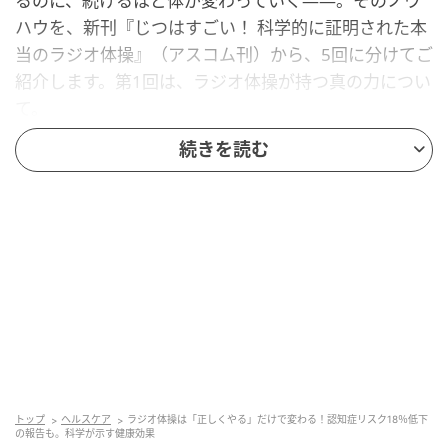
るのに、続けるほど体が変わっていく——。そのノウ
ハウを、新刊『じつはすごい！ 科学的に証明された本
当のラジオ体操』（アスコム刊）から、5回に分けてご
紹介します。第1回は、ラジオ体操が持つ真の力につい
て。
続きを読む
科学的に証明されたラジオ体操の力！
全身の筋肉を動かし、血流や心肺機能を高め、認知症
の予防も！
全身400を超える筋肉を刺激！
ラジオ体操は理想的な全身運動。わずか3分間で体の筋
肉をくまなく刺激することができます。
トップ
ヘルスケア
ラジオ体操は「正しくやる」だけで変わる！認知症リスク18％低下
の報告も。科学が示す健康効果
実際にラジオ体操第一の動きを細かく整理したとこ