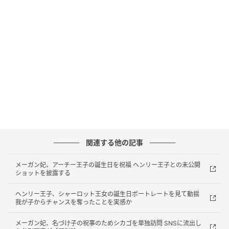
Courtesy Instagram @Meghan
当日の様子は、メーガン妃個人のインスタグラムアカ
ウントで赤いハートの絵文字とともに複数シェアされ
ている。写真には、お揃いの耳型カチューシャをつけ
関連する他の記事
た家族が手をつないで歩く姿や、リリベット王女がシ
ンデレラやオーロラ姫とハグをする場面、恥ずかしが
メーガン妃、アーチー王子の誕生日を祝福 ヘンリー王子との未公開
って柱の後ろに隠れるアーチー王子の様子などが収め
ショットを披露する
られている。ほかにも、ミッキーマウスとハグをする
ヘンリー王子、シャーロット王女の誕生日ポートレートを見て動揺
ドーリアや、メーガン妃が母の頬にキスをする写真が
我が子からチャンスを奪ったことを実感か
公開された。
メーガン妃、名づけ子の祝事のためシカゴを単独訪問 SNSに流出し