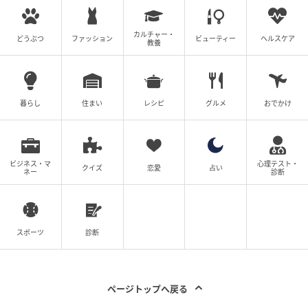
Courtesy Instagram @Meghan
カルチャー・
どうぶつ
ファッション
ビューティー
ヘルスケア
教養
合わせて、自身のスタイルブランド「アズ・エヴァ
ー」のウェブサイトも刷新された。サイト内では、メ
ーガン妃が自宅のキッチンでフルーツスプレッドの瓶
暮らし
住まい
レシピ
グルメ
おでかけ
を開けたり、花をいけたり、ラズベリーを食べたりす
るプロモーション映像が新たに公開されている。
プライベートな家族の時間を切り売りするかのような
ビジネス・マ
心理テスト・
クイズ
恋愛
占い
ネー
診断
タイミングで、自身のブランド露出もしっかりと重ね
てくるメーガン妃。公私ともに抜かりないそのセルフ
プロデュース力は、今後もSNSの話題をさらいそうで
スポーツ
診断
ある。
元記事で読む
ページトップへ戻る
次の記事