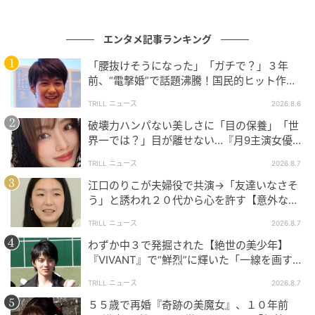
エンタメ記事ランキング
「腰抜けそうになった」「ガチで？」３年
前、“電撃婚”で話題沸騰！国民的ヒット作
『逃げ恥』で異彩放った【国宝級イケメン】
TRILL ニュース
2026.8.6
破壊力ハンパない美しさに「目の保養」「世
界一では？」目が離せない…『月9主演女優
（34歳）』“極上”美ショットがすごい
TRILL ニュース
2026.8.7
江口のりこが夫婦役で共演→「友達いなさそ
う」と誘われ２０代から心を許す【意外な親
友芸人】とは？
TRILL ニュース
2026.8.7
わずか中３で発掘された【絶世の美少年】
『VIVANT』で“鮮烈”に輝いた「一線を画す」
イケメン俳優
TRILL ニュース
2026.8.7
５５歳で再婚『奇跡の美魔女』、１０年前