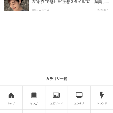
の“浴衣”で魅せた“圧巻スタイル”に「超美し
い」「うっとり」
TRILL ニュース
2026.8.7
Courtesy of @meghan
そんな中、メーガン妃はオンライン上のイメージのリ
フレッシュを試みている模様だ。ディズニー訪問の写
真がアップされる数時間前、妃は自身のインスタグラ
ムのプロフィール写真を変更。2025年1月にインスタ
グラムにカムバックして以来、初めての更新となる。
従来のドレス姿のモノクロ写真から、白いTシャツにブ
ルーのデニムを合わせたカジュアルな装いでアームチ
ェアに座るカラー写真へと変更された。
カテゴリ一覧
トップ
マンガ
エピソード
エンタメ
トレンド