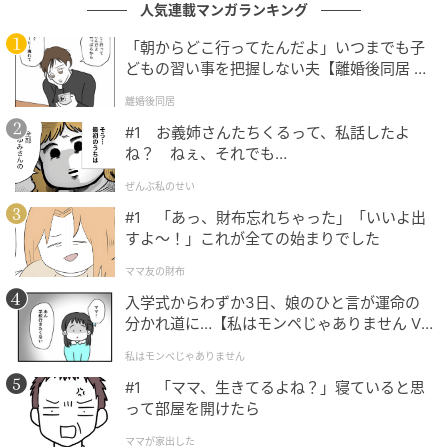
人気連載マンガランキング
「朝からどこ行ってたんだよ」いつまでも子
どもの習い事を把握しない夫【離婚後同居 Vo
l.1】
離婚後同居
Courtesy Instagram @Meghan
#1 お義姉さんたちくるって、私話したよ
ね？ ねぇ、それでも…
夫妻は子供たちのプライバシーを徹底しており、今回
ぜんぶ私のせい
の写真も顔が写らない後ろ姿が中心。先日、アーチー
#1 「あっ、財布忘れちゃった」「いいよ出
王子の誕生日にも写真を公開したばかりだが、これも
すよ〜！」これが全ての始まりでした
自身のSNSを通じたコントロールされた露出といえそ
ママ友の財布
う。2人の子どもたちを公の場にほとんど出さない方針
入学式からわずか3日、娘のひと言が運命の
を維持しつつも、SNSを介して時折その様子を公開
分かれ道に…【私はモンペじゃありません Vo
し、世間の関心を繋ぎ止めている。
l.1】
私はモンペじゃありません
#1 「ママ、生きてるよね？」寝ていると思
って部屋を開けたら
ママが家出した