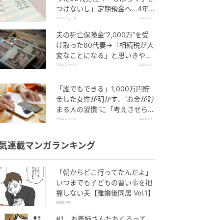
つけないし」定期預金へ…4年
後、通帳を見て“青ざめたワケ”
TRILL ニュース
2026.8.7
夫の死亡保険金“2,000万”を受
け取った60代妻→「相続税が大
変なことになる」と思いきや…
税理士から受けた“予想外の回
TRILL ニュース
2026.8.7
答”
「誰でもできる」1,000万円貯
金した女性が明かす、“お金が貯
まる人の習慣”に「考えさせられ
ました」「どんどん貯められそ
TRILL ニュース
2026.8.7
う」
気連載マンガランキング
「朝からどこ行ってたんだよ」
いつまでも子どもの習い事を把
握しない夫【離婚後同居 Vol.1】
離婚後同居
#1 お義姉さんたちくるって、