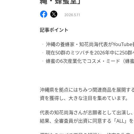
縄・蜂蜜堂」
2026.5.11
記事ポイント
沖縄の養蜂家・知花尚海代表がYouTub
現在50群のミツバチを2026年中に25
蜂蜜の6次産業化でコスメ・ミード（蜂
沖縄県を拠点にはちみつ関連商品を展開する蜂
資を獲得し、大きな注目を集めています。
代表の知花尚海さんが志願者として出演し
結果、全審査員が出資に同意する「ALL」