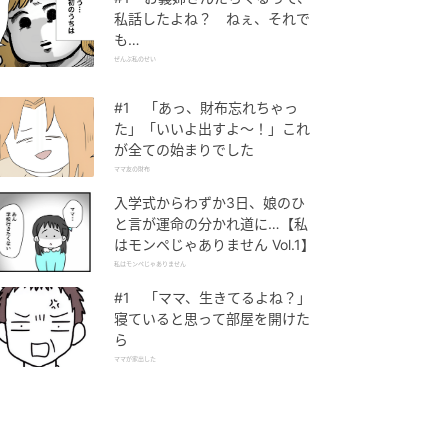
私話したよね？ ねぇ、それで
も…
ぜんぶ私のせい
#1 「あっ、財布忘れちゃっ
た」「いいよ出すよ〜！」これ
が全ての始まりでした
ママ友の財布
入学式からわずか3日、娘のひ
と言が運命の分かれ道に…【私
はモンペじゃありません Vol.1】
私はモンペじゃありません
#1 「ママ、生きてるよね？」
寝ていると思って部屋を開けた
ら
ママが家出した