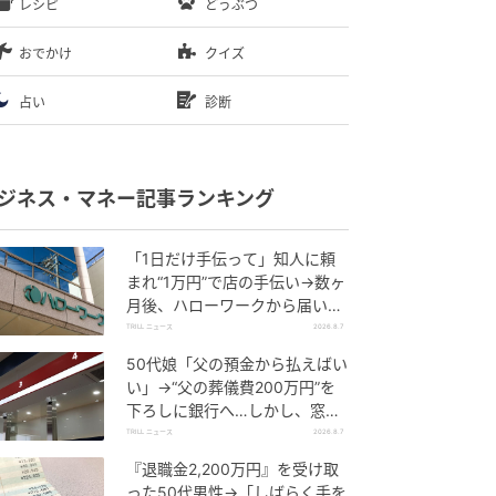
レシピ
どうぶつ
おでかけ
クイズ
占い
診断
ジネス・マネー記事ランキング
「1日だけ手伝って」知人に頼
まれ“1万円”で店の手伝い→数ヶ
月後、ハローワークから届いた
電話に50代女性が“青ざめたワ
TRILL ニュース
2026.8.7
ケ”
50代娘「父の預金から払えばい
い」→“父の葬儀費200万円”を
下ろしに銀行へ…しかし、窓口
で告げられた“恐ろしい事実”に
TRILL ニュース
2026.8.7
絶句
『退職金2,200万円』を受け取
った50代男性→「しばらく手を