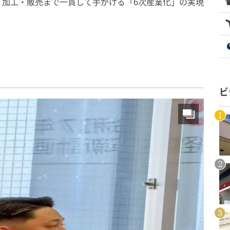
・加工・販売まで一貫して手がける「6次産業化」の実現
。
ビ