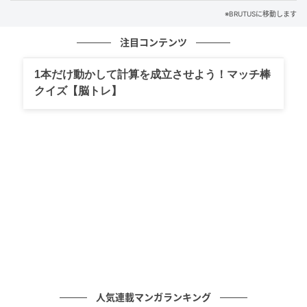
※BRUTUSに移動します
注目コンテンツ
1本だけ動かして計算を成立させよう！マッチ棒
クイズ【脳トレ】
鮮魚のカルパッチョ 函館など北海道から仕入れる鮮魚を、シンプルなカルパ
ッチョで提供。ディルなどのハーブやスパイスを添えて。内容は時季替わり。
写真はサクラマス、ホタテ、ミズダコの盛り合わせ2,160円（2人分、注文は1
人分から）。
人気連載マンガランキング