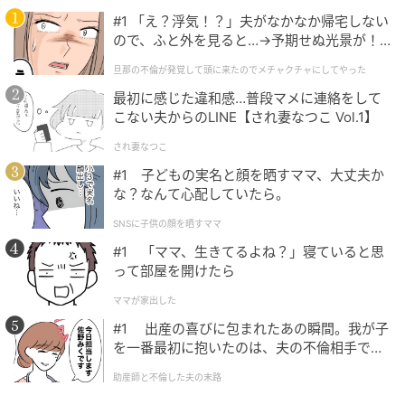
#1 「え？浮気！？」夫がなかなか帰宅しない
ので、ふと外を見ると…→予期せぬ光景が！
｜旦那の不倫が発覚して頭に来たのでメチャ
旦那の不倫が発覚して頭に来たのでメチャクチャにしてやった
クチャにしてやった
最初に感じた違和感…普段マメに連絡をして
こない夫からのLINE【され妻なつこ Vol.1】
され妻なつこ
#1 子どもの実名と顔を晒すママ、大丈夫か
な？なんて心配していたら。
SNSに子供の顔を晒すママ
#1 「ママ、生きてるよね？」寝ていると思
って部屋を開けたら
ママが家出した
カンパーニュサンド 店のシグネチャーの一つ、カンパーニュで作るバインミ
#1 出産の喜びに包まれたあの瞬間。我が子
ー風サンドイッチ。肉のパテと合わせるのは、なますではなくナンプラー風
を一番最初に抱いたのは、夫の不倫相手でし
味の野菜のラペ。パクチーの香味も相まって、フレッシュで軽快な味わい。
880円〜。
た。
助産師と不倫した夫の末路
素朴さやモチモチの食感ばかりが取り沙汰されがちな