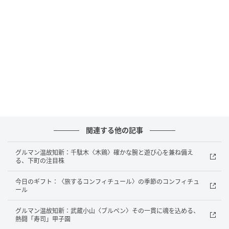
panyaドッグ 生地がきめ細かなドッグパンが、粗挽きの食感も楽しいソーセ
ージの旨味を受け止める。クランベリーソースとマスタードが効いたオリジ
ナルのBBQ風ソースも、ワインによし。マッシュルームフライに、2色のラペ
と、付け合わせの味わい、彩りも気が利いている。1,980円（スープ、サラダ
関連する他の記事
付き。ランチのみ）。
グルマン温故知新：千駄木〈木鶏〉確かな腕と遊び心を兼ね備え
る、下町の注目株
今日のギフト：〈旅するコンフィチュール〉の季節のコンフィチュ
ール
グルマン温故知新：武蔵小山〈ブルペン〉その一貫に魂を込める、
熱闘「寿司」甲子園