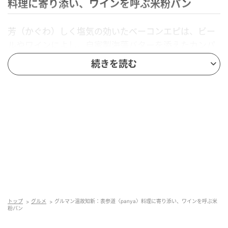
料理に寄り添い、ワインを呼ぶ米粉パン
芳（かぐわ）しく塩気の効いたベーコンエピは、ビー
ルやワインによし。自家製海藻バターを添えたカンパ
ーニュも、ワインが止まらなくなる。パンはどちらも
続きを読む
米粉で焼く自家製で、「パン飲み」界に新風を吹き込
んでいる。
トップ
グルメ
グルマン温故知新：表参道〈panya〉料理に寄り添い、ワインを呼ぶ米
粉パン