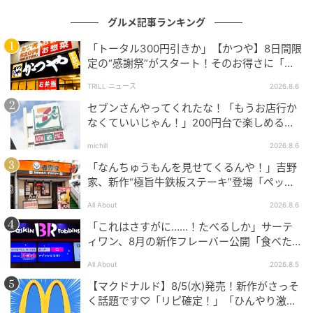
米粉パンだが、一線を画す味。クラストの香ばしさが
グルメ記事ランキング
ワインを呼び、しっとりとした生地が料理のソースに
「トータル300円引きか」【かつや】8日間限
寄り添う。西麻布で紹介制のワインバーを営む萩原美
定の“感謝祭”がスタート！そのお得さに「何
和さんが、パンの製造を担い、厨房を指揮すると聞い
日連続で通えるかなぁ」「激アツ！」の声
TRILL ニュース
2026.8.6
て納得。小麦粉の代わりとしての「米粉ありき」でな
セブンさんやってくれたな！「もうお店行か
く、美食を知る大人が、新しいおいしさを追求したパ
なくていいじゃん！」200円台で楽しめる本
ンは、結果、子供も大喜び。店は子供連れもウェルカ
格グルメ
ムだ。
michill
2026.8.6
「なんちゅうもんを見せてくるんや！」吉野
サラダやカルパッチョなど、新鮮な魚介や野菜を生か
家、新作“極旨牛鉄板ステーキ”登場「ペッパ
ーランチを潰しに来たぞ……」
したシンプルな料理は、店が推すナチュラルワインに
All About
2026.8.6
もよく合う。都心の繁華街ながら、気軽に飲める店が
「これはさすがに……！たべるしか」サーテ
少ない界隈の選択肢としても貴重な一軒だ。
ィワン、8月の新作フレーバー公開「食べた方
が良いですよスイカサマーは」
All About
2026.8.5
【マクドナルド】8/5(水)発売！新作がさっそ
く話題です♡「リピ確定！」「ひんやり激う