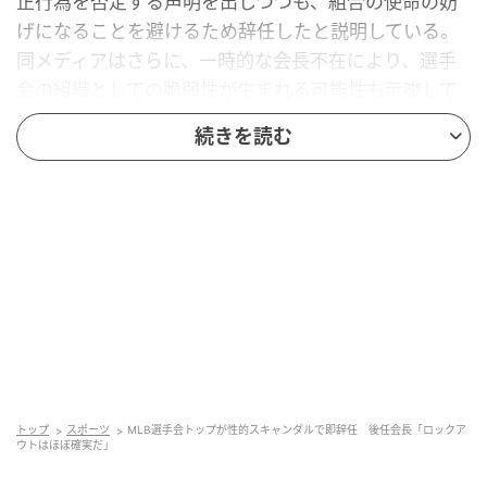
正行為を否定する声明を出しつつも、組合の使命の妨
げになることを避けるため辞任したと説明している。
同メディアはさらに、一時的な会長不在により、選手
会の組織としての脆弱性が生まれる可能性も示唆して
いる。
続きを読む
後任会長が断言「ロックアウトはほぼ確実」
サラリーキャップ導入巡り対立深まる
クラーク氏が辞任した翌日、後任には選手会副事務局
長を務めていたブルース・マイヤー氏が選出された。
米メディア『ESPN』によると、マイヤー氏は2022年の
労使交渉にも参加し、弁護士としてNHLやNBAやNFL
などの選手会で長年の経験を持つ人物だ。同メディア
トップ
スポーツ
MLB選手会トップが性的スキャンダルで即辞任 後任会長「ロックア
はまた、経営側がサラリーキャップの導入を提案する
ウトはほぼ確実だ」
方向にあると伝えており、オーナー側との間に大きな