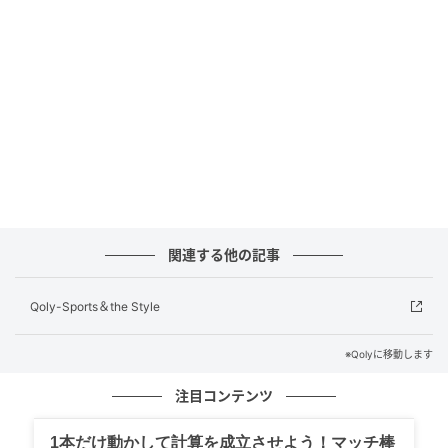
隔たりがある（現在MLBはラグジュアリータックスは
導入しているものの、サラリーキャップは導入してい
ない）。マイヤー氏は「今シーズン後のロックアウト
はほぼ確実だ」と語り、MLB側はいつも選手達に圧力
をかけている、と不満を示している。
元記事で読む
次の記事
堂安律らとの衝突が報じられたフランクフル
関連する他の記事
ト監督、会見で6分以上もメディア批判する異
例の事態
Qoly-Sports＆the Style
の記事をもっとみる
※Qolyに移動します
注目コンテンツ
1本だけ動かして計算を成立させよう！マッチ棒