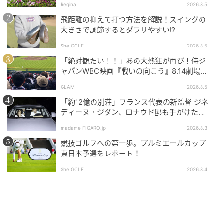
Regina
2026.8.5
飛距離の抑えて打つ方法を解説！スイングの
大きさで調節するとダフリやすい⁉
She GOLF
2026.8.5
「絶対観たい！！」あの大熱狂が再び！侍ジ
ャパンWBC映画『戦いの向こう』8.14劇場公
開！
GLAM
2026.8.5
「約12億の別荘」フランス代表の新監督 ジネ
ディーヌ・ジダン、ロナウド邸も手がけた人
気建築家に依頼した邸宅とは。
madame FIGARO.jp
2026.8.3
競技ゴルフへの第一歩。プルミエールカップ
東日本予選をレポート！
She GOLF
2026.8.4