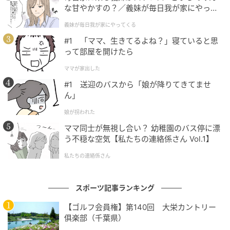
な甘やかすの？／義妹が毎日我が家にやって
くる（1）【義父母がシンドイんです！ まん
義妹が毎日我が家にやってくる
が】
#1 「ママ、生きてるよね？」寝ていると思
って部屋を開けたら
ママが家出した
#1 送迎のバスから「娘が降りてきてませ
ん」
娘が拐われた
ママ同士が無視し合い？ 幼稚園のバス停に漂
う不穏な空気【私たちの連絡係さん Vol.1】
私たちの連絡係さん
スポーツ記事ランキング
【ゴルフ会員権】第140回 大栄カントリー
俱楽部（千葉県）