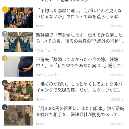
著者：佐藤京香／20代女性・会社員。今年の冬に第一
「予約した部屋と違う。海がほとんど見えな
いじゃないか」フロントで声を荒らげる客。
子が産まれる予定。
だが、支配人が予約記録を示した結果
作画：ふるみ
GLAM
2026.8.6
新幹線で「席を倒します」伝えてから倒した
※ベビーカレンダーが独自に実施したアンケートで集
ら…→その後、後ろの乗客の“予想外の行動”に
めた読者様の体験談をもとに記事化しています（回答
「不快ですぐに立ち去りました」
TRILL ニュース
2026.8.6
時期：2026年3月）
不倫夫「離婚してよかった〜今の嫁、妊娠
中！」→「私も♡でもあなた実は…」隠して
ムーンカレンダー編集室では、女性の体を知って、毎
いた事実を暴露した結果
ベビーカレンダー
2026.8.5
月をもっとラクに快適に、女性の一生をサポートする
記事を配信しています。すべての女性の毎日がもっと
「焼くのが遅い。もっと早くしろよ」夕食バ
イキングで怒鳴る客。だが、スタッフが正論
ラクに楽しくなりますように！
を並べた結果
GLAM
2026.8.6
「月3000円の区画に、また自転車」無断駐輪
著者・イラスト制作者：マンガ家・イラストレーター
を続けた相手を、管理会社が防犯カメラで特
ふるみ
定した朝
GLAM
2026.8.5