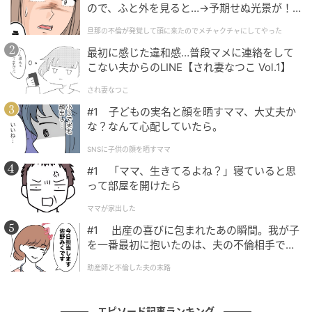
にされているのかもしれない」と思うようになってし
ので、ふと外を見ると…→予期せぬ光景が！
まいました。
｜旦那の不倫が発覚して頭に来たのでメチャ
旦那の不倫が発覚して頭に来たのでメチャクチャにしてやった
クチャにしてやった
ところが後になって、その先輩はかなりの女性好き
最初に感じた違和感…普段マメに連絡をして
こない夫からのLINE【され妻なつこ Vol.1】
で、新入社員の女性にはほとんど同じように接してい
たことを知りました。私に向けられていたやさしさ
され妻なつこ
も、決して特別なものではなかったのです。
#1 子どもの実名と顔を晒すママ、大丈夫か
な？なんて心配していたら。
振り返ってみると、新入社員で右も左もわからない
SNSに子供の顔を晒すママ
中、頼りになる先輩に対して憧れの気持ちが強くなり
#1 「ママ、生きてるよね？」寝ていると思
すぎていたのかもしれません。だからこそ、自分だけ
って部屋を開けたら
が特別だとどこかで思い込んでしまっていたのだと思
ママが家出した
います。
#1 出産の喜びに包まれたあの瞬間。我が子
を一番最初に抱いたのは、夫の不倫相手でし
やさしさをそのまま受け取ることも大切ですが、それ
た。
がどういうものなのかを見極める視点も忘れないよう
助産師と不倫した夫の末路
にしたいと感じた、少しだけ苦い気持ちが残った出来
事でした。
エピソード記事ランキング