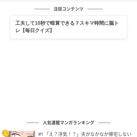
注目コンテンツ
工夫して10秒で暗算できる？スキマ時間に脳ト
レ【毎日クイズ】
ベビーカレンダー
先輩は、休みの日にご飯に連れて行ってくれたり、な
んと誕生日にはプレゼントまで用意してくれたり。ま
るで妹のようにかわいがってもらっていました。そん
人気連載マンガランキング
な先輩の姿を見て、私はどこかで「自分は特別に大事
#1 「え？浮気！？」夫がなかなか帰宅しない