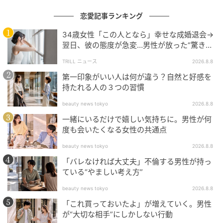
恋愛記事ランキング
34歳女性「この人となら」幸せな成婚退会→
翌日、彼の態度が急変…男性が放った“驚きの
一言”に「誰も信じることができません」
TRILL ニュース
2026.8.8
第一印象がいい人は何が違う？自然と好感を
持たれる人の３つの習慣
beauty news tokyo
2026.8.8
一緒にいるだけで嬉しい気持ちに。男性が何
度も会いたくなる女性の共通点
beauty news tokyo
2026.8.8
「バレなければ大丈夫」不倫する男性が持っ
ている“やましい考え方”
beauty news tokyo
2026.8.8
「これ買っておいたよ」が増えていく。男性
が“大切な相手”にしかしない行動