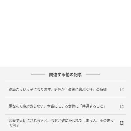
もうひとつの違いは、慣れた後の扱い方。愛され続け
る人は、「ありがとう」や「助かった」を日常的に伝
えています。逆に、関係が安定してくるほど言葉が減
るようだと、男性から“してくれて当然”と思っているよ
うに見られてしまうでしょう。この小さなやり取りを
続けることが、関係を長く保つポイントです。
愛され続けるかどうかは、特別なことではなく日々の
積み重ねで変わるもの。伝え方、気づき方、言葉のか
関連する他の記事
け方の３つを意識するだけでも、男性との関係の安定
感は大きく変わっていきます。 ※画像は生成AIで作成
結局こういう子になります。男性が「最後に選ぶ女性」の特徴
しています
媚なんて絶対売らない。本当にモテる女性に「共通すること」
元記事で読む
恋愛で大切にされる人と、なぜか雑に扱われてしまう人。その差っ
次の記事
て何？