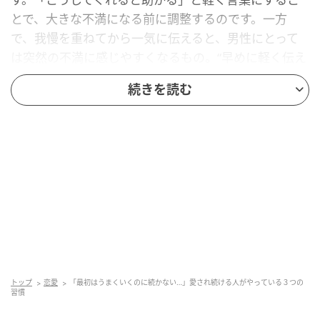
とで、大きな不満になる前に調整するのです。一方
で、我慢を重ねてから一気に伝えると、男性にとって
は突然の不満に感じやすくなるもの。“早めに軽く伝え
る”ことで関係を安定させましょう。
続きを読む
男性の変化を“そのまま”にしない
愛され続ける人は、男性の小さな変化をそのままにし
ません。「最近忙しそうだね」「疲れてない？」と一
言かけるだけでも、関係の空気は変わります。逆に、
男性の変化に気づかずそのままにしてしまうと、距離
は少しずつ広がる原因になることも。“気づいているこ
とを言葉にする”ことが大切です。
トップ
恋愛
「最初はうまくいくのに続かない…」愛され続ける人がやっている３つの
習慣
２人の関係性を“当たり前”にしすぎない