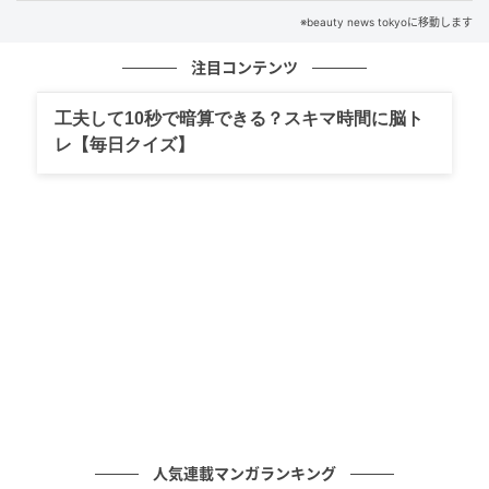
安心感を覚える理由はこれ。男性が本命にだ
※beauty news tokyoに移動します
け変わる“空気の作り方”
注目コンテンツ
の記事をもっとみる
工夫して10秒で暗算できる？スキマ時間に脳ト
レ【毎日クイズ】
人気連載マンガランキング