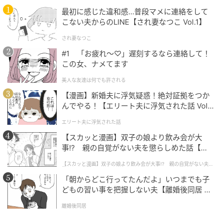
最初に感じた違和感…普段マメに連絡をして
こない夫からのLINE【され妻なつこ Vol.1】
され妻なつこ
#1 「お疲れ〜♡」遅刻するなら連絡して！
この女、ナメてます
美人な友達は何でも許される
【漫画】新婚夫に浮気疑惑！絶対証拠をつか
んでやる！【エリート夫に浮気された話 Vol.
1】
エリート夫に浮気された話
【スカッと漫画】双子の娘より飲み会が大
事!? 親の自覚がない夫を懲らしめた話【第1
話】
【スカッと漫画】双子の娘より飲み会が大事!? 親の自覚がない夫を
懲らしめた話
「朝からどこ行ってたんだよ」いつまでも子
どもの習い事を把握しない夫【離婚後同居 Vo
l.1】
離婚後同居