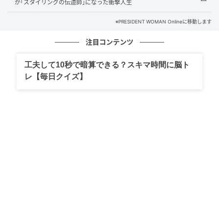
が｢スタイリングの伝道師｣になった衝撃人生
※PRESIDENT WOMAN Onlineに移動します
注目コンテンツ
工夫して10秒で暗算できる？スキマ時間に脳ト
レ【毎日クイズ】
「女性の方たちは、ウィッグの活用がとても上手です」と、川﨑さん
社歴はすでに40年。ウィッグ製造の現場からキャリア
を始め、商品開発へ。女性用製品の担当になって、も
う20年近くになる。女性のウィッグニーズは、実は髪