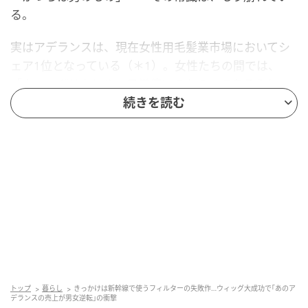
る。
実はアデランスは、現在女性用毛髪業市場においてシ
ェア1位となっている（＊1）。女性たちの間では、
「ウィッグはもはや、日常使いのもの」であるらし
い。
続きを読む
これを聞いて驚く男性は、少なくないのではないか。
テクノロジー活用で人工毛髪はじめ、ウィッグのレベ
ルはすさまじいほど高くなっているが、それを軽やか
に受け入れてきたのが女性、と言えるのかもしれな
い。
なぜ、逆転現象は起きたのか。
「きっと、自分の変化を自然に受け入れるからではな
トップ
暮らし
きっかけは新幹線で使うフィルターの失敗作…ウィッグ大成功で｢あのア
いでしょうか。年齢とともに髪の毛が細くなったり、
デランスの売上が男女逆転｣の衝撃