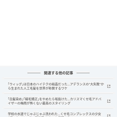
抜けてしまったり、という悩みを女性からお聞きする
ことは日常茶飯事です。ちっとも、不思議なことでは
ありません。また、若い頃は出ていたボリュームがな
かなか出せなくなった、という声も耳にします。梅雨
の時期などに、思うようにスタイリングができないと
いうお悩みもあるようです。そこで前髪から分け目ま
での商品をちょっとつけてみたり、後ろのボリューム
をアップしたり。女性の方たちは、ウィッグの活用が
とても上手なんです」
こう語るのは、アデランス商品研究開発部長の川﨑む
関連する他の記事
つみさん（58歳）だ。
｢ウィッグ｣は日本のハイテクの結晶だった…アデランスの"大失敗"か
ら生まれた人工毛髪を世界が称賛するワケ
｢白髪染め｣｢縮毛矯正｣をやめたら垢抜けた…カリスマくせ毛アドバ
イザーの梅雨が怖くない最高のスタイリング
学校の水道でじゃぶじゃぶ洗われた…くせ毛コンプレックスの少女