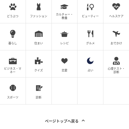
「ヘアプランナーと呼ばれる担当者がお客さまとお会
カルチャー・
いして、どんなウィッグをお作りするか、ご相談させ
どうぶつ
ファッション
ビューティー
ヘルスケア
教養
ていただいています。どんな髪の色にするか、どれく
らいのサイズのどの部分をカバーするものを作ってい
くか、いろいろな話をしながらプランを立てていきま
暮らし
住まい
レシピ
グルメ
おでかけ
す」
なんと、頭の形状をレーザースキャンで3D画像として
記録するという。頭の形にもフィットしたウィッグに
ビジネス・マ
心理テスト・
クイズ
恋愛
占い
ネー
診断
なるのだ。そして何より重要なのが、髪の毛の色の選
択だ。
「今の髪がどのような色になっているか。例えば、白
スポーツ
診断
髪がどのくらいのバランスで入っているか。それは人
さまざまなんですね。また、一見グレーヘアでも、じ
っくり見ると実はいろんな色が混ざっているのが本来
ページトップへ戻る