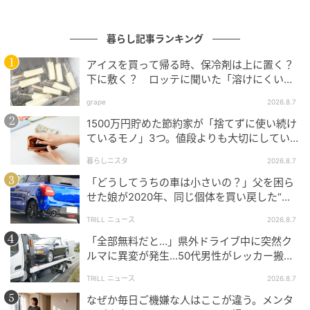
顧客は絶えない。
暮らし記事ランキング
「実は、せっかく新しいウィッグをつけてきたのにお
アイスを買って帰る時、保冷剤は上に置く？
友達に気づいてもらえなくて、なんて話を聞くことが
下に敷く？ ロッテに聞いた「溶けにくい持
あります。誰も何も言ってくれないので、自分のほう
ち帰り方」
から明かしちゃった、とか」
grape
2026.8.7
1500万円貯めた節約家が「捨てずに使い続け
自分からウィッグについて語る女性が多いのだ、と川
ているモノ」3つ。値段よりも大切にしてい
ること
﨑さんは微笑む。しかも、それを聞いた周囲の反応
暮らしニスタ
2026.8.7
は、「へえ、素敵ね」「どこで買えるの？」だったり
「どうしてうちの車は小さいの？」父を困ら
するのだそうだ。
せた娘が2020年、同じ個体を買い戻した“意
外なワケ”
TRILL ニュース
2026.8.7
「初めてお会いした人とでも、そういう会話は普通に
「全部無料だと…」県外ドライブ中に突然ク
起きるそうです。お友達同士、揃ってウィッグの試着
ルマに異変が発生…50代男性がレッカー搬送
に見える方もいらっしゃいます」
で思い知った“誤算”
TRILL ニュース
2026.8.7
女性向けマーケットの大きさを知っていたのは、創業
なぜか毎日ご機嫌な人はここが違う。メンタ