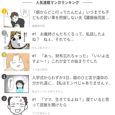
人気連載マンガランキング
のコンプレックスに限らないという。
「朝からどこ行ってたんだよ」いつまでも子
「ちょっとスタイルを変えたい、と大きなサイズをお
どもの習い事を把握しない夫【離婚後同居 Vo
l.1】
求めになったり、思い切って色を変えてみたい、とい
離婚後同居
った声もあります」
#1 お義姉さんたちくるって、私話したよ
ね？ ねぇ、それでも…
＊1 女性用毛髪業（かつら・増毛、育毛サービス及び
ぜんぶ私のせい
関連商品等を含む）市場（事業者売上金額ベース 矢野
#1 「あっ、財布忘れちゃった」「いいよ出
経済研究所調べ／2025年10月現在）
すよ〜！」これが全ての始まりでした
ママ友の財布
創業者が女性のニーズを知っていたワケ
入学式からわずか3日、娘のひと言が運命の
分かれ道に…【私はモンペじゃありません Vo
アデランスの女性向け製品の売り上げが男性向けを超
l.1】
私はモンペじゃありません
えたのは、2000年代。すでに20年以上経つ。背景にあ
るのが、ウィッグの質の高さだ。人気商品は、つむじ
#1 「ママ、生きてるよね？」寝ていると思
って部屋を開けたら
周りの気になる部分を根本から自然につくる「オーダ
ーメイド・ウィッグ」。20万円弱からの価格帯だが、
ママが家出した