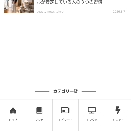
者だった。実はもともと女性用ウィッグを扱う会社で
ルが安定している人の３つの習慣
働いていたという。男性の髪の悩みの強さから、男性
beauty news tokyo
2026.8.7
向けで事業を始めたが、女性がウィッグをつける習慣
があることを知っていた。女性がこの市場に親和性が
高いことに気づいていたのだ。
「それこそ『美容室に行く時間がないからウィッグ
で』、という方もおられます。洋服を替えるように、
ウィッグ一つで全体の雰囲気を変えることができます
から」
ヘアプランナーによるオーダーメイド品
カテゴリ一覧
クオリティの高さは、人工毛髪をはじめとした製品そ
のものだけにあるのではない。既製品のブランドもあ
るが、相談者一人ひとり、オーダーメイドで対応して
トップ
マンガ
エピソード
エンタメ
トレンド
もらえるのだ。