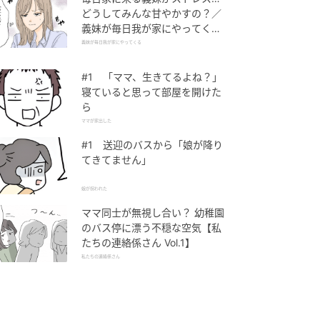
どうしてみんな甘やかすの？／
義妹が毎日我が家にやってくる
（1）【義父母がシンドイんで
義妹が毎日我が家にやってくる
す！ まんが】
#1 「ママ、生きてるよね？」
寝ていると思って部屋を開けた
ら
ママが家出した
#1 送迎のバスから「娘が降り
てきてません」
娘が拐われた
ママ同士が無視し合い？ 幼稚園
のバス停に漂う不穏な空気【私
たちの連絡係さん Vol.1】
私たちの連絡係さん