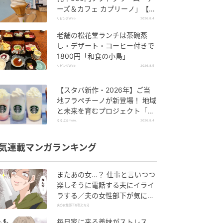
ーズ＆カフェ カプリーノ」【す
すきの】
リビングWeb
2026.8.4
老舗の松花堂ランチは茶碗蒸
し・デザート・コーヒー付きで
1800円「和食の小島」
リビングWeb
2026.8.5
【スタバ新作・2026年】ご当
地フラペチーノが新登場！ 地域
と未来を育むプロジェクト「ST
ARBUCKS JIMOTO PROGRA
るるぶ＆more.
2026.8.4
M」が青森・群馬・沖縄で始
動。6種類を飲んで実食レポー
気連載マンガランキング
ト
またあの女…？ 仕事と言いつつ
楽しそうに電話する夫にイライ
ラする／夫の女性部下が気にな
る（1）【夫婦の危機 まんが】
夫の女性部下が気になる
毎日家に来る義妹がストレス…