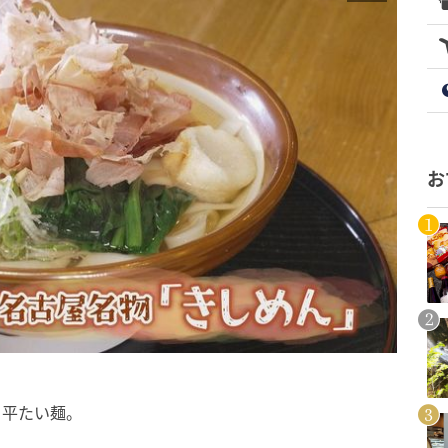
お
る平たい麺。