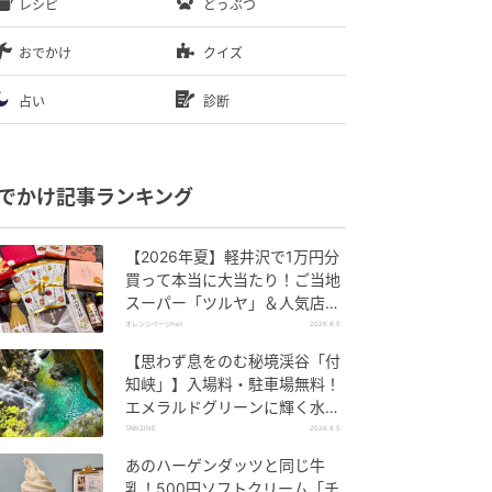
レシピ
どうぶつ
おでかけ
クイズ
占い
診断
でかけ記事ランキング
【2026年夏】軽井沢で1万円分
買って本当に大当たり！ご当地
スーパー「ツルヤ」＆人気店の
お土産ベスト5【夏のお出か
オレンジページnet
2026.8.5
け】
【思わず息をのむ秘境渓谷「付
知峡」】入場料・駐車場無料！
エメラルドグリーンに輝く水面
はまるで絵画のよう｜岐阜県中
TABIZINE
2026.8.5
津川市
あのハーゲンダッツと同じ牛
乳！500円ソフトクリーム「チ