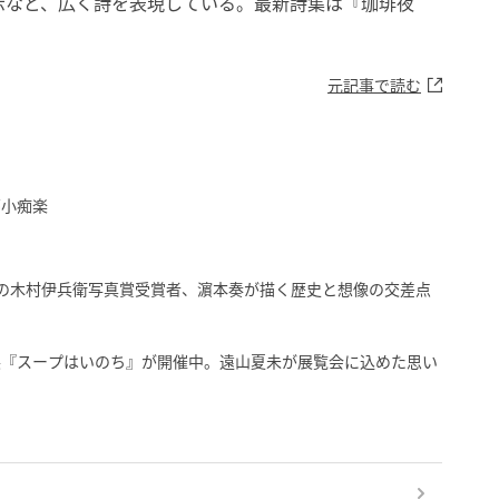
示など、広く詩を表現している。最新詩集は『珈琲夜
元記事で読む
亭小痴楽
度の木村伊兵衛写真賞受賞者、濵本奏が描く歴史と想像の交差点
展『スープはいのち』が開催中。遠山夏未が展覧会に込めた思い