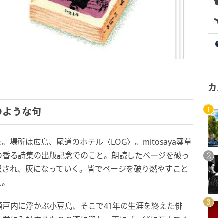
カ
のような句
場所は広島、尾道のホテル〈LOG〉。mitosaya薬草
の香る詩集の出版記念でのこと。朗読したページを破っ
訳され、灰になっていく。皆でページを破り燃やすこと
た。
戸内に浮かぶ小豆島、そこで41年の生涯を終えた俳