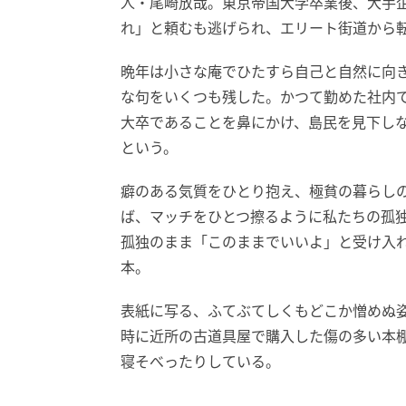
人・尾崎放哉。東京帝国大学卒業後、大手
れ」と頼むも逃げられ、エリート街道から
晩年は小さな庵でひたすら自己と自然に向
な句をいくつも残した。かつて勤めた社内
大卒であることを鼻にかけ、島民を見下し
という。
癖のある気質をひとり抱え、極貧の暮らし
ば、マッチをひとつ擦るように私たちの孤
孤独のまま「このままでいいよ」と受け入
本。
表紙に写る、ふてぶてしくもどこか憎めぬ
時に近所の古道具屋で購入した傷の多い本
寝そべったりしている。