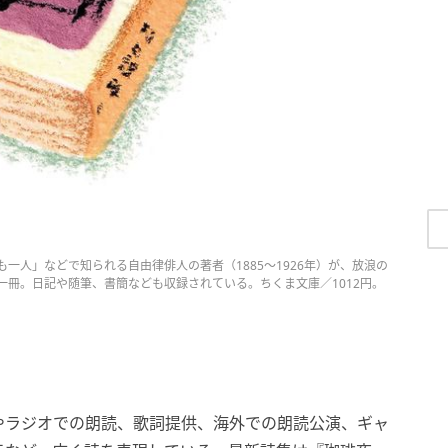
一人」などで知られる自由律俳人の著者（1885～1926年）が、放浪の
冊。日記や随筆、書簡なども収録されている。ちくま文庫／1012円。
やラジオでの朗読、歌詞提供、海外での朗読公演、ギャ