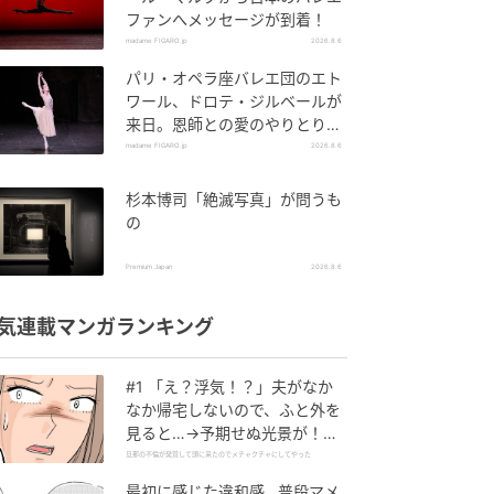
ファンへメッセージが到着！
madame FIGARO.jp
2026.8.6
パリ・オペラ座バレエ団のエト
ワール、ドロテ・ジルベールが
来日。恩師との愛のやりとりを
特別公開！
madame FIGARO.jp
2026.8.6
杉本博司「絶滅写真」が問うも
の
Premium Japan
2026.8.6
気連載マンガランキング
#1 「え？浮気！？」夫がなか
なか帰宅しないので、ふと外を
見ると…→予期せぬ光景が！｜
旦那の不倫が発覚して頭に来た
旦那の不倫が発覚して頭に来たのでメチャクチャにしてやった
のでメチャクチャにしてやった
最初に感じた違和感…普段マメ