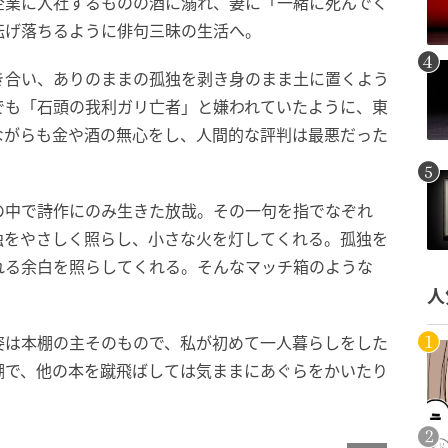
企業に入社するものの酒に溺れ、妻に「一緒に死んでく
転げ落ちるように俳句三昧の生活へ。
き合い、ありのままの孤独を剥き身のまま土に置くよう
でも「石頭の我利ガリ亡者」と嫌われていたように、東
ながらも金や酒の無心をし、人間的な評判は最悪だった
の中で詩作にのみ生きた放哉。その一句を指でなぞれ
独をやさしく照らし、小さな火を灯してくれる。孤独を
れる余白を照らしてくれる。そんなマッチ箱のような
人
姿は本棚の主そのもので、私が初めて一人暮らしをした
棚で、他の本を蹴飛ばしては気ままにあぐらをかいたり