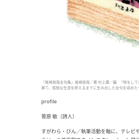
『尾崎放哉全句集』尾崎放哉／著 村上護／編 「咳をしても
果て、孤独な生涯を終えるまでに生み出した全句を収めた一
profile
菅原 敏（詩人）
すがわら・びん／執筆活動を軸に、テレビ