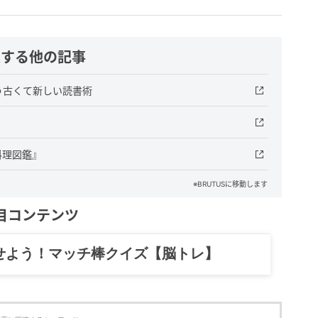
連する他の記事
う古くて新しい読書術
料理図鑑』
※BRUTUSに移動します
目コンテンツ
記……全部、読めます。