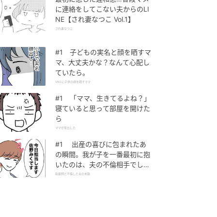
に連絡をしてこない夫からのLI
NE【され妻なつこ Vol.1】
され妻なつこ
#1 子どもの実名と顔を晒すマ
マ、大丈夫かな？なんて心配し
ていたら。
SNSに子供の顔を晒すママ
#1 「ママ、生きてるよね？」
寝ていると思って部屋を開けた
ら
ママが家出した
#1 出産の喜びに包まれたあ
の瞬間。我が子を一番最初に抱
いたのは、夫の不倫相手でし
た。
助産師と不倫した夫の末路