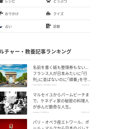
レシピ
どうぶつ
おでかけ
クイズ
占い
診断
ルチャー・教養記事ランキング
名前を書く紙も整理券もない…
フランス人が日本みたいに｢行
列｣に並ばないのに｢順番｣を守
れる謎システム
PRESIDENT WOMAN Online
2026.8.6
マルセイユからパームビーチま
で、ケネディ家の秘密の料理人
が歩んだ数奇な人生。
madame FIGARO.jp
2026.8.6
パリ・オペラ座エトワール、ポ
ール・マルクから日本のバレエ