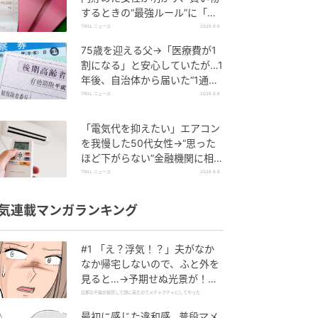
するときの“最強ルール”に「効
果的」「物欲を減らすことがで
TRILL ニュース
2026.8.6
きる」
75歳を迎える父→「医療費が1
割になる」と安心していたが…1
年後、自治体から届いた“1通の
通知”に50代娘が絶句したワケ
TRILL ニュース
2026.8.6
「電気代を抑えたい」エアコン
を我慢した50代女性→“思った
ほど下がらない”金融機関に相談
すると…返ってきた”意外な答
TRILL ニュース
2026.8.6
え”
気連載マンガランキング
#1 「え？浮気！？」夫がなか
なか帰宅しないので、ふと外を
見ると…→予期せぬ光景が！｜
旦那の不倫が発覚して頭に来た
旦那の不倫が発覚して頭に来たのでメチャクチャにしてやった
のでメチャクチャにしてやった
最初に感じた違和感…普段マメ