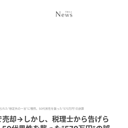
れた“想定外の一言”に唖然。50代男性を襲った“570万円”の誤算
円で売却→しかし、税理士から告げら