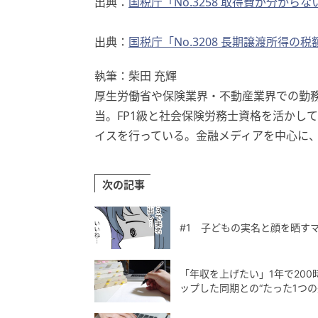
出典：
国税庁「No.3258 取得費が分から
出典：
国税庁「No.3208 長期譲渡所得の
執筆：柴田 充輝
厚生労働省や保険業界・不動産業界での勤
当。FP1級と社会保険労務士資格を活かし
イスを行っている。金融メディアを中心に、こ
次の記事
#1 子どもの実名と顔を晒す
「年収を上げたい」1年で200
ップした同期との“たった1つの