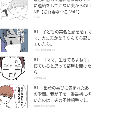
に連絡をしてこない夫からのLI
NE【され妻なつこ Vol.1】
され妻なつこ
#1 子どもの実名と顔を晒すマ
マ、大丈夫かな？なんて心配し
ていたら。
SNSに子供の顔を晒すママ
#1 「ママ、生きてるよね？」
寝ていると思って部屋を開けた
ら
ママが家出した
#1 出産の喜びに包まれたあ
の瞬間。我が子を一番最初に抱
いたのは、夫の不倫相手でし
た。
助産師と不倫した夫の末路