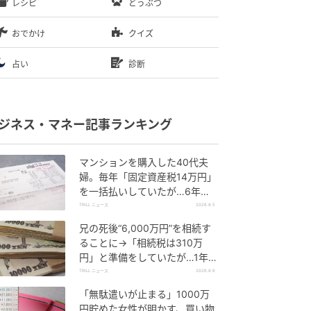
レシピ
どうぶつ
おでかけ
クイズ
占い
診断
ジネス・マネー記事ランキング
マンションを購入した40代夫
婦。毎年「固定資産税14万円」
を一括払いしていたが…6年
後、役所から届いた“1通の通
TRILL ニュース
2026.8.5
知”に絶句
兄の死後“6,000万円”を相続す
ることに→「相続税は310万
円」と準備をしていたが…1年
後、60代妹を直撃した“想定外
TRILL ニュース
2026.8.6
の大誤算”
「無駄遣いが止まる」1000万
円貯めた女性が明かす、買い物