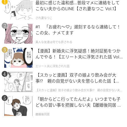
最初に感じた違和感…普段マメに連絡をして
こない夫からのLINE【され妻なつこ Vol.1】
本サービスは3つのパックで構成されています。
され妻なつこ
#1 「お疲れ〜♡」遅刻するなら連絡して！
1つ目は、Network Firewallを経由したURLフィルタリ
この女、ナメてます
ングやTLS/SSL検査による通信の監視・検査機能です。
美人な友達は何でも許される
2つ目は、ロードバランサを活用したトラフィック分散
【漫画】新婚夫に浮気疑惑！絶対証拠をつか
によって、バックエンドサーバの安定運用を支援する
んでやる！【エリート夫に浮気された話 Vol.
1】
機能です。
エリート夫に浮気された話
【スカッと漫画】双子の娘より飲み会が大
3つ目は、インスタンスやサービスリソースごとに特定
事!? 親の自覚がない夫を懲らしめた話【第1
のIPアドレスやポート番号を基にしたアクセス制御機
話】
【スカッと漫画】双子の娘より飲み会が大事!? 親の自覚がない夫を
能です。
懲らしめた話
「朝からどこ行ってたんだよ」いつまでも子
どもの習い事を把握しない夫【離婚後同居 Vo
これらの機能をパッケージとして組み合わせること
l.1】
で、複雑なセキュリティ設計を一から行う必要がなく
離婚後同居
なります。