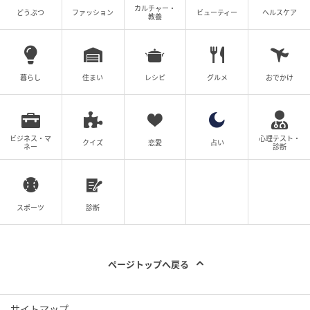
「U-Way Lite OCI Security Model」は、個別設計不要
カルチャー・
どうぶつ
ファッション
ビューティー
ヘルスケア
教養
のパッケージ構成でOCI環境に高度なネットワークセ
キュリティを短期間で導入できます。
Network Firewall・ロードバランサ・アクセス制御の3
暮らし
住まい
レシピ
グルメ
おでかけ
つの機能が一括で揃っているため、複雑なセキュリテ
ィ要件をシンプルに満たせます。
ビジネス・マ
心理テスト・
「U-Way Lite OCI Base Model」との組み合わせによ
クイズ
恋愛
占い
ネー
診断
り、導入直後からOCI環境への接続が実現する短納期
設計が魅力です。
スポーツ
診断
シイエヌエス「U-Way Lite OCI Security Model」の紹
介でした。
ページトップへ戻る
サイトマップ