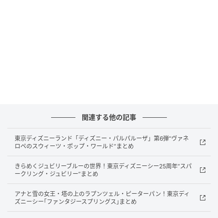
提供元：株式会社シイエヌエス
対象：OCI（Oracle Cloud Infrastructure）利用企
業
前提条件：「U-Way Lite OCI Base Model」との併
用
「U-Way Lite OCI Security Model」は、シイエヌエス
関連する他の記事
独自の標準設計をベースにネットワークリソースを自
動構築し、セキュリティ対策を強化したOCI環境をパ
東京ディズニーランド「ディズニー・パルパルーザ」第6弾“ヴァネ
ッケージで提供するサービスです。
ロペのスウィーツ・ポップ・ワールド”まとめ
きらめくジュビリーブルーの世界！東京ディズニーシー25周年“スパ
あらかじめセキュリティを考慮した構成がパッケージ
ークリング・ジュビリー”まとめ
化されているため、個別設計を行うことなく、短期間
アナと雪の女王・塔の上のラプンツェル・ピーターパン！東京ディ
かつ効率的に高セキュリティな環境を構築できます。
ズニーシー｢ファンタジースプリングス｣まとめ