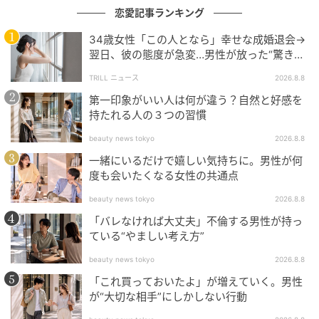
恋愛記事ランキング
34歳女性「この人となら」幸せな成婚退会→
翌日、彼の態度が急変…男性が放った“驚きの
一言”に「誰も信じることができません」
TRILL ニュース
2026.8.8
第一印象がいい人は何が違う？自然と好感を
持たれる人の３つの習慣
beauty news tokyo
2026.8.8
一緒にいるだけで嬉しい気持ちに。男性が何
度も会いたくなる女性の共通点
beauty news tokyo
2026.8.8
「バレなければ大丈夫」不倫する男性が持っ
ている“やましい考え方”
beauty news tokyo
2026.8.8
「U-Way Lite」シリーズは、2023年7月から提供して
「これ買っておいたよ」が増えていく。男性
いる「U-Way Lite OCI Base Model」を基盤に、データ
が“大切な相手”にしかしない行動
ベース迅速活用を目的とした「U-Way Lite OCI DB