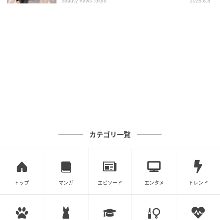
Model」など複数のラインアップを展開しています。
beauty news tokyo
2026.8.8
今回の「U-Way Lite OCI Security Model」はその最新
ラインアップとして位置づけられており、「U-Way
Lite OCI Base Model」と組み合わせることで、提供後
すぐに自社環境からOCI環境への接続が可能となりま
す。
価格はシンプルな体系で提供されており、今後もさま
ざまな構成パターンのパッケージやオプションの拡充
を進めていく予定です。
カテゴリ一覧
シイエヌエスは1985年設立、東証グロース上場（証券
コード：4076）で、連結従業員数265名のITソリュー
ション企業です。
トップ
マンガ
エピソード
エンタメ
トレンド