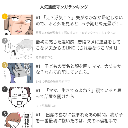
い長所でもあります。
人気連載マンガランキング
ただ、その長所を安全に活かすためには、まず自分自
#1 「え？浮気！？」夫がなかなか帰宅しない
ので、ふと外を見ると…→予期せぬ光景が！
身の心を守ることが最優先です。この春は、自分専用
｜旦那の不倫が発覚して頭に来たのでメチャ
の「心の防具」を身につけて、無理なく新しい環境を
旦那の不倫が発覚して頭に来たのでメチャクチャにしてやった
クチャにしてやった
乗り切っていきましょう。
最初に感じた違和感…普段マメに連絡をして
こない夫からのLINE【され妻なつこ Vol.1】
元記事で読む
され妻なつこ
#1 子どもの実名と顔を晒すママ、大丈夫か
の記事をもっとみる
な？なんて心配していたら。
SNSに子供の顔を晒すママ
#1 「ママ、生きてるよね？」寝ていると思
って部屋を開けたら
ママが家出した
#1 出産の喜びに包まれたあの瞬間。我が子
を一番最初に抱いたのは、夫の不倫相手でし
た。