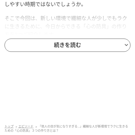
しやすい時期ではないでしょうか。
そこで今回は、新しい環境で繊細な人が少しでもラク
に生きるために、今日からできる「心の防具」の作り
方を3つご紹介します。
続きを読む
①「自分の課題」と「他人の課題」に線を引く
新しい職場で不機嫌そうな先輩や、ため息をついてい
る上司がいると、「私、何かダメなことしたか
な…？」と焦ってしまいませんか？ 繊細な人は、他人
のネガティブな感情を「自分のせい」として受け取っ
てしまいがちです。
しかし、相手が不機嫌なのは「相手の事情（課題）」
であり、あなたが背負う必要はありません。「この人
の機嫌が悪いのは、私の責任ではない」と心の中で明
トップ
エピソード
「他人の目が気になりすぎる…」繊細な人が新環境でラクに生きる
ための「心の防具」３つの作り方とは？
確な境界線を引くことが、他人の感情から自分を守る