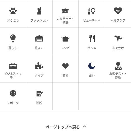
カルチャー・
どうぶつ
ファッション
ビューティー
ヘルスケア
教養
暮らし
住まい
レシピ
グルメ
おでかけ
ビジネス・マ
心理テスト・
クイズ
恋愛
占い
ネー
診断
スポーツ
診断
ページトップへ戻る