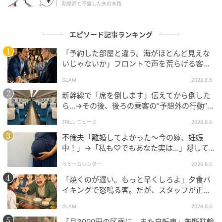
助産師と不倫した夫の末路
エピソード記事ランキング
「予約した部屋と違う。海がほとんど見えな
いじゃないか」フロントで声を荒らげる客。
だが、支配人が予約記録を示した結果
GLAM
2026.8.6
新幹線で「席を倒します」伝えてから倒した
ら…→その後、後ろの乗客の“予想外の行動”に
「不快ですぐに立ち去りました」
TRILL ニュース
2026.8.6
不倫夫「離婚してよかった〜今の嫁、妊娠
中！」→「私も♡でもあなた実は…」隠して
いた事実を暴露した結果
ベビーカレンダー
2026.8.5
「焼くのが遅い。もっと早くしろよ」夕食バ
イキングで怒鳴る客。だが、スタッフが正論
を並べた結果
GLAM
2026.8.6
「月3000円の区画に、また自転車」無断駐輪