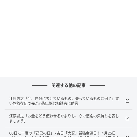
第一の防具になります。
② 無理に100点を目指さない「60点理論」を取り入れ
る
新環境では、「良い印象を持たれたい」「仕事ができ
る人だと思われたい」という防衛本能から、無意識の
うちに“完璧な自分”を演じてしまいがちです。しかし、
常に100点の気配りや成果を目指すことは、心のエネ
ルギーを著しく消耗させます。
関連する他の記事
「今日はとりあえず60点取れればOK」「出社できただ
けでも良しとする」と自分に許可を出してあげること
江原啓之「今、自分に欠けているもの、失っているものは何？」買
い物依存症で先が心配…悩む相談者に助言
で、心の緊張がふっと和らぎます。
江原啓之「お金をどう使わせるかよりも、心で感謝の気持ちを表し
ましょう」
③ 外部刺激をシャットアウトする「一人時間の避難
所」を確保する
60日に一度の「己巳の日」×吉日「大安」最強金運日！ 4月25日