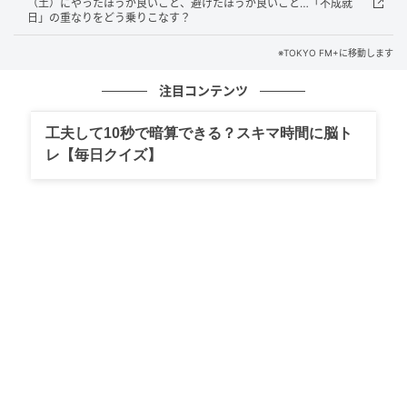
（土）にやったほうが良いこと、避けたほうが良いこと…「不成就
日」の重なりをどう乗りこなす？
繊細な人は、常に周囲の視線や音、空気感をキャッチ
し続けてしまうため、ただその場にいるだけでも脳が
※TOKYO FM+に移動します
休まる暇がありません。
注目コンテンツ
そのため、1日の中で物理的に「他人の目がない避難
工夫して10秒で暗算できる？スキマ時間に脳ト
所」を確保することが重要です。お昼休みのうち15分
レ【毎日クイズ】
だけは1人になれるカフェに行く、どうしても疲れたら
トイレの個室で目を閉じて深呼吸をするなど、短い時
間でも外部からの刺激を完全に遮断する時間を作って
ください。これが心の防具を回復させるメンテナンス
になります。
「気にしすぎる」のは、あなたの長所でもある◎
「他人の目が気になる」という繊細さは、裏を返せば
「周りへの細やかな気配りができる」「場の空気を察
知できる」という、仕事や人間関係において素晴らし