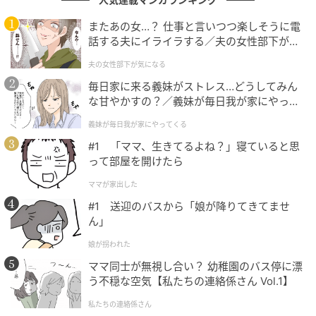
だ。
またあの女…？ 仕事と言いつつ楽しそうに電
特に、
アサヒ「スーパードライ」のCMソングとしての
話する夫にイライラする／夫の女性部下が気
になる（1）【夫婦の危機 まんが】
機能美は完璧
であった。ビールの持つ「キレ」と「コ
夫の女性部下が気になる
ク」、そして渇きを潤す「爽快感」。そのフィジカル
毎日家に来る義妹がストレス…どうしてみん
な体験を、音楽という非物質的な媒体で見事に再現し
な甘やかすの？／義妹が毎日我が家にやって
ている。サビのシャウトを耳にするたび、私たちは身
くる（1）【義父母がシンドイんです！ まん
義妹が毎日我が家にやってくる
が】
体的な興奮を覚え、何かに挑みたくなるような感覚に
#1 「ママ、生きてるよね？」寝ていると思
陥った。それは、楽曲が持つ生命力そのものが、リス
って部屋を開けたら
ナーの生存本能に直接訴えかけていた証左といえる。
ママが家出した
#1 送迎のバスから「娘が降りてきてませ
ん」
究極のプロフェッショナリズムが刻んだ軌跡
娘が拐われた
振り返れば、2004年は彼らにとって「実験と証明」の
ママ同士が無視し合い？ 幼稚園のバス停に漂
う不穏な空気【私たちの連絡係さん Vol.1】
年であった。それぞれのソロプロジェクトで自らの限
界を押し広げ、その成果を持ち寄って「B'z」という母
私たちの連絡係さん