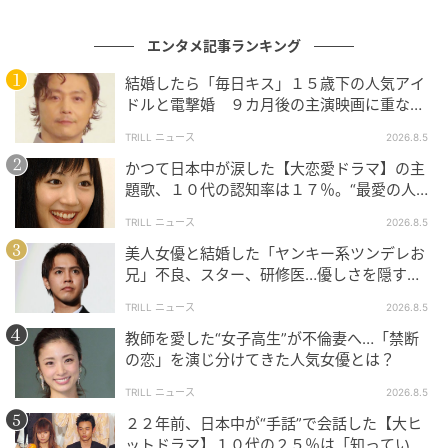
体を更新する。その循環のプロセスが、最も分かりや
すく、かつパワフルに結実したのがこのシングルだ。
エンタメ記事ランキング
結婚したら「毎日キス」１５歳下の人気アイ
短く、速く、そして鋭い。楽曲そのものが放つ、一閃
ドルと電撃婚 ９カ月後の主演映画に重なっ
の光のような輝き。それは、流行という波に飲み込ま
た生き方
れることなく、自らが波を作り出し、その最前線で波
TRILL ニュース
2026.8.5
頭を蹴り続ける表現者の覚悟の現れでもあった。
リス
かつて日本中が涙した【大恋愛ドラマ】の主
題歌、１０代の認知率は１７％。“最愛の人と
ナーは、この曲を聴くことで「今のB'zが最高である」
の別れ”に寄り添う名曲
という揺るぎない確信を得たのである。
TRILL ニュース
2026.8.5
美人女優と結婚した「ヤンキー系ツンデレお
兄」不良、スター、研修医…優しさを隠す役
が似合うワケ
表現者の渇望が拓く、終わりのない地平
TRILL ニュース
2026.8.5
教師を愛した“女子高生”が不倫妻へ…「禁断
松本孝弘と稲葉浩志。この二人のクリエイターが抱え
の恋」を演じ分けてきた人気女優とは？
る、音楽への底知れない渇欲こそが、楽曲に「永遠の
TRILL ニュース
2026.8.5
鮮度」を与えている。自らのスタイルを破壊し、再構
２２年前、日本中が“手話”で会話した【大ヒ
築することをいとわないストイックな姿勢。その原動
ットドラマ】１０代の２５％は「知ってい