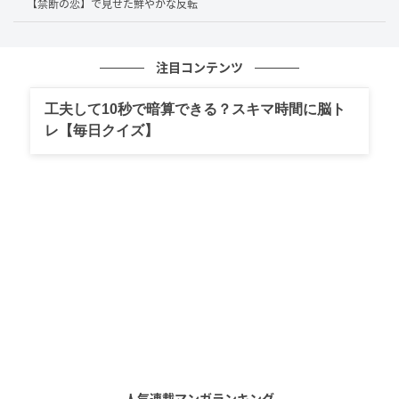
【禁断の恋】で見せた鮮やかな反転
編を貫くのは、スピード感溢れるビートと、松本が奏
でる極太のギターサウンド。そこに稲葉の歌声が重な
る。まるで、余計な装飾をすべて削ぎ落とした「裸の
注目コンテンツ
B'z」を見せつけるかのような潔さが、当時の音楽シー
工夫して10秒で暗算できる？スキマ時間に脳ト
ンに鮮烈なインパクトを与えた。
レ【毎日クイズ】
「現在」を撃ち抜く、理屈抜きのエネルギー
歌詞の面においても、稲葉浩志が綴った言葉は、これ
まで以上に肉体的で、刹那的であった。「BANZAI」と
いう、日本人にとって最も原始的で祝祭的な響きを持
つ言葉を、ロックの文脈へと見事に着地させている。
そこにあるのは、難解な比喩や深読みを必要とするメ
ッセージではない。目の前にある「今」という瞬間
を、ただ無条件に肯定し、全開で突き進むための号令
人気連載マンガランキング