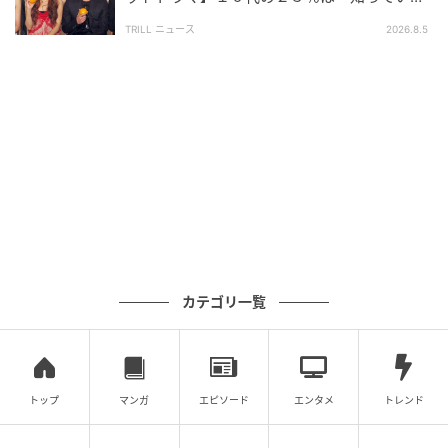
力は、完成された名声に安住せず、常に「次の一音」
る」“大切な人を思い浮かべる”一曲
TRILL ニュース
2026.8.5
で自らを凌駕しようとする執念に他ならない。あの初
夏の空を突き抜けた「BANZAI」という叫びは、今も
なお、新たな挑戦へと向かう者たちの背中を、無言の
熱量で押し続けている。
※この記事は執筆時点の情報に基づいています。
次の記事
#1 お義姉さんたちくるって、私話したよ
ね？ ねぇ、それでも…
カテゴリ一覧
の記事をもっとみる
トップ
マンガ
エピソード
エンタメ
トレンド