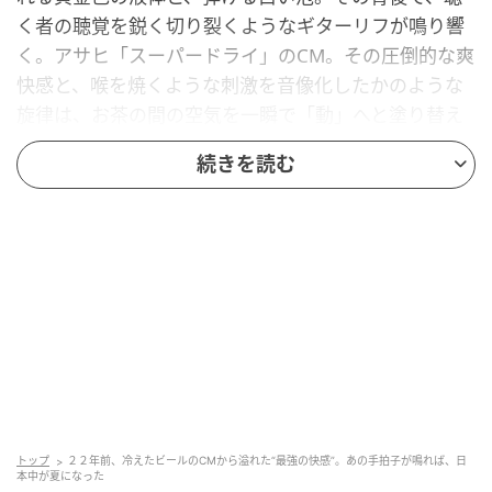
く者の聴覚を鋭く切り裂くようなギターリフが鳴り響
く。アサヒ「スーパードライ」のCM。その圧倒的な爽
快感と、喉を焼くような刺激を音像化したかのような
旋律は、お茶の間の空気を一瞬で「動」へと塗り替え
ていた。
続きを読む
B'z『BANZAI』（作詞：稲葉浩志／作曲：松本孝弘）
ーー2004年5月5日発売
シングルとしては前作『野性のENERGY』から約10ヶ
月ぶり。トップを走り続けるロックユニットにとっ
て、この空白は決して短いものではなかった。しか
し、その静寂は停滞ではなく、爆発的なエネルギーを
蓄えるための「溜め」の期間であった。
個の研鑽が導き出した、母体への鮮烈な帰還
トップ
２２年前、冷えたビールのCMから溢れた“最強の快感”。あの手拍子が鳴れば、日
本中が夏になった