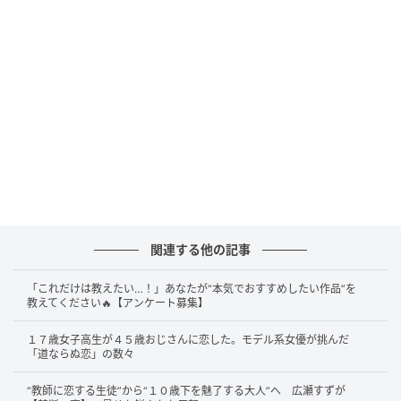
2004年の幕開け、松本孝弘と稲葉浩志は、それぞれが
「B'z」という巨大な屋号を離れ、個としての表現を極
めていた。松本はエリック・マーティンやジャック・
ブレイズら世界的なプレイヤーと共に「TMG」を始動
させ、ハードロックの本質を追求。稲葉はソロワーク
において、より内省的で深淵な言葉の世界を構築し始
めていた。
ファンが「ユニットとしての動向」を注視し、ある種
の焦燥感を持って見守る中で放たれたのが、この
関連する他の記事
『BANZAI』という楽曲である。ソロ活動という寄り
道で得た新たな知見と、研ぎ澄まされたエッジ。それ
「これだけは教えたい…！」あなたが“本気でおすすめしたい作品”を
教えてください🔥【アンケート募集】
らが一点に収束し、B'zというフォーマットで再構築さ
れた瞬間、楽曲には驚異的な純度の熱量が宿った。
１７歳女子高生が４５歳おじさんに恋した。モデル系女優が挑んだ
「道ならぬ恋」の数々
本作は、複雑な構成や技巧をあえて排したかのよう
“教師に恋する生徒”から“１０歳下を魅了する大人”へ 広瀬すずが
な、潔いまでにストレートなロック・チューンだ。全