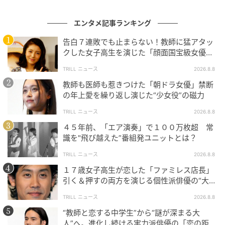
いまま成立させてしまう。声を張らない芝居ほど、本
当はごまかしがきかないものだ。何もしていないよう
エンタメ記事ランキング
に見えて、画面の中ではちゃんと生きている。その難
告白７連敗でも止まらない！教師に猛アタッ
しいことを、深田はさらりとやってのける。だから一
クした女子高生を演じた「顔面国宝級女優」
度任せた現場は、また彼を呼ぶ。見つけた人が、もう
の振れ幅
一度見つけたくなるのだ。
TRILL ニュース
2026.8.8
教師も医師も惹きつけた「朝ドラ女優」禁断
の年上愛を繰り返し演じた“少女役”の磁力
見つけられた側が真ん中に立つ
TRILL ニュース
2026.8.8
４５年前、「エア演奏」で１００万枚超 常
2026年、深田はまた一つ、新しい場所に呼ばれた。
7
識を"飛び越えた”番組発ユニットとは？
月スタートのテレビ朝日系『夏色の雲が恋と嵐をまき
TRILL ニュース
2026.8.8
おこす』で、連続ドラマの単独初主演を務める。
共演
１７歳女子高生が恋した「ファミレス店長」
にはグループの仲間・浮所飛貴もいる。
引く＆押すの両方を演じる個性派俳優の“大人
の一線”
TRILL ニュース
2026.8.8
大所帯のなかで見つけ出され、格上の舞台で鍛えら
“教師と恋する中学生”から“謎が深まる大
れ、ここまで来た。派手に主張しなくても、必ず次の
人”へ。進化し続ける実力派俳優の「恋の距