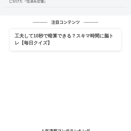
格上の現場でも見込まれて応える
じ分けた「怪演系女優」
深田の歩みで面白いのは、早い段階から「格上の現
注目コンテンツ
場」に放り込まれてきたことだ。
2023年には、帝国劇
場の『Endless SHOCK』に立った。
堂本光一が長く主
工夫して10秒で暗算できる？スキマ時間に脳ト
演を務めてきた、舞台の世界でも特別な作品である。
レ【毎日クイズ】
役者にとって、あの舞台に立つこと自体が一つの勲章
だ。2025年のリーディング音楽劇『ジャングル大帝』
ルネ＆ルッキオ編では、黒田光輝とダブル主演を務め
た。
普通なら気後れしてしまいそうな場所に、早くから置
かれてきた。
大きな舞台は、実力が足りなければすぐ
に見抜かれてしまう怖い場所でもある。それでも深田
は潰れずに役を生き抜く。
起用が続くこと自体が、信
頼されている何よりの証だろう。
人気連載マンガランキング