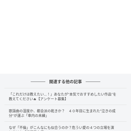
「ACEes」が生まれたとき、かつての少年忍者から選
ばれたのは深田ただ一人だった。大所帯から、たった
一人。その選抜がどれだけ大きな出来事だったかは、
想像にかたくない。新しい5人は全員が同世代で、その
中に深田は迷いなく組み込まれた。たくさんの仲間と
過ごした時間が無駄になるのではなく、そのまま次の
場所への切符になった。
群れの中にいても見つかる。それはもっと早くから始
まっていた。2021年、TBS日曜劇場『ドラゴン桜』第2
シリーズでは、加藤清史郎演じる天野晃一郎の優秀な
関連する他の記事
弟・裕太役を演じている。日曜劇場という大きな器
に、まだ十代のうちから呼ばれていた。
多くの若手の
「これだけは教えたい…！」あなたが“本気でおすすめしたい作品”を
教えてください🔥【アンケート募集】
中から、こうした場に名前が挙がること自体が、すで
に「見つかっている」証だった。
歌謡曲の湿度か、都会派の乾きか？ ４０年目に生まれた"泣きの成
分"が運ぶ「車内の未練」
なぜ「不倫」がこんなにも似合うのか？危うい愛の４つの立場を演