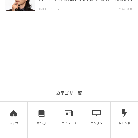
場所が彼を指名してきた。その積み重ねの先にあるの
離」
TRILL ニュース
2026.8.8
が、連続ドラマの単独初主演という大きな椅子だ。誰
かに見つけられる側だった人が、いよいよ物語の真ん
中で、自分から物語を引っ張る番が来た。
声を張らずに、ここまで来た人がいる。次に深田竜生
を見つけるのは、画面の前のあなたかもしれない。そ
の日が、待ち遠しい。
※記事は執筆時点の情報です
カテゴリ一覧
次の記事
#1 「ママ、生きてるよね？」寝ていると思
って部屋を開けたら
トップ
マンガ
エピソード
エンタメ
トレンド
の記事をもっとみる