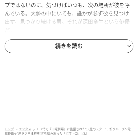
プではないのに、気づけばいつも、次の場所が彼を呼
んでいる。大勢の中にいても、誰かが必ず彼を見つけ
出す。見つかり続ける男。それが深田竜生という俳優
だ。
続きを読む
大所帯からただ一人選ばれる
深田が育ったのは、少年忍者という大所帯のグループ
だった。20名を超えることもあった大型ユニットで、
メンバーの入れ替わりも少なくなかった。たくさんの
個性が並ぶなかでは、よほど押し出さなければ埋もれ
てしまいそうなものだ。それでも深田は、声高にセン
ターを主張するタイプではないまま、確かに見つけら
れていく。
2025年2月、グループの再編で5人組の新グループ
トップ
エンタメ
１０代で『日曜劇場』に抜擢された“天性のスター”、新グループへ電
撃移籍→“連ドラ単独初主演”を掴み取った「沼オトコ」とは