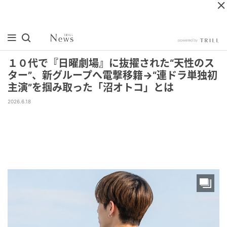
１０代で『日曜劇場』に抜擢された“天性のス
ター”、新グループへ電撃移籍→“連ドラ単独初
主演”を掴み取った「沼オトコ」とは
2026.6.18