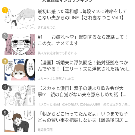
そして深田はその信頼に、毎回きちんと応えてきた。
一度見つけた人が安心して次を任せられる。そういう
最初に感じた違和感…普段マメに連絡をして
積み重ねが、静かに彼の足場を広げていった。
こない夫からのLINE【され妻なつこ Vol.1】
され妻なつこ
#1 「お疲れ〜♡」遅刻するなら連絡して！
声を張らない芝居でまた呼ばれる
この女、ナメてます
美人な友達は何でも許される
深田が与えられる役には、ある共通点がある。静かな
【漫画】新婚夫に浮気疑惑！絶対証拠をつか
のに、どこか質が違う。2024年のドラマ『若草物語―
んでやる！【エリート夫に浮気された話 Vol.
恋する姉妹と恋せぬ私―』（日本テレビ系）では、ミ
1】
エリート夫に浮気された話
ステリアスな「沼オトコ」沼田を演じた。つかみどこ
【スカッと漫画】双子の娘より飲み会が大
ろがないのに目を引く、不思議な存在感の役どころ
事!? 親の自覚がない夫を懲らしめた話【第1
だ。同じ年にはドラマ『マイストロベリーフィルム』
話】
【スカッと漫画】双子の娘より飲み会が大事!? 親の自覚がない夫を
（毎日放送）でも、4人主演の一角を務めている。
懲らしめた話
「朝からどこ行ってたんだよ」いつまでも子
派手に感情を爆発させるのではなく、内側の熱で役を
どもの習い事を把握しない夫【離婚後同居 Vo
l.1】
立ち上げる。クールで目立ちたくない男を、目立たな
離婚後同居