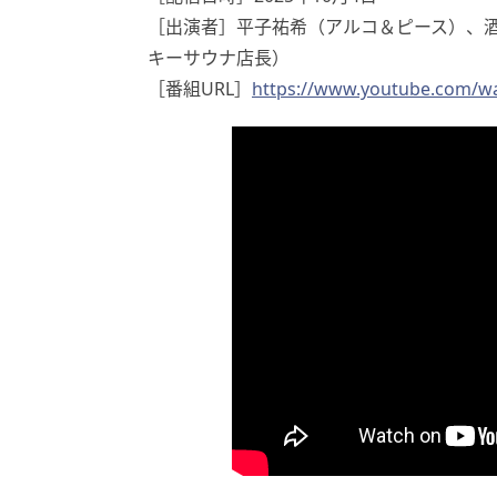
［出演者］平子祐希（アルコ＆ピース）、
キーサウナ店長）
［番組URL］
https://www.youtube.com/w