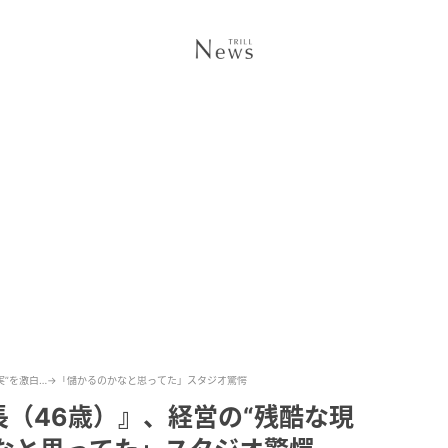
現実”を激白…→「儲かるのかなと思ってた」スタジオ驚愕
長（46歳）』、経営の“残酷な現