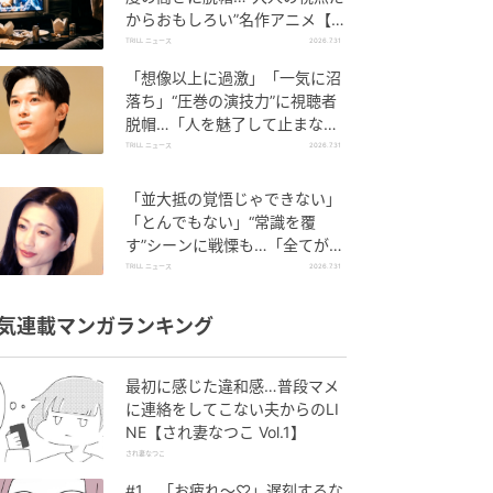
からおもしろい”名作アニメ【３
選】
TRILL ニュース
2026.7.31
「想像以上に過激」「一気に沼
落ち」“圧巻の演技力”に視聴者
脱帽…「人を魅了して止まな
い」絶賛集まる『吉沢亮』出演
TRILL ニュース
2026.7.31
作
「並大抵の覚悟じゃできない」
「とんでもない」“常識を覆
す”シーンに戦慄も…「全てが最
高」称賛多数の【名作ドラマ
TRILL ニュース
2026.7.31
集】
気連載マンガランキング
最初に感じた違和感…普段マメ
に連絡をしてこない夫からのLI
NE【され妻なつこ Vol.1】
され妻なつこ
#1 「お疲れ〜♡」遅刻するな