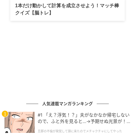
1本だけ動かして計算を成立させよう！マッチ棒
分析期間：3月29日19時10分～30日10時
クイズ【脳トレ】
サンプル数：327件（速報値）
分析手法：テキストマイニング
【分析結果】
歓迎・喜び（65％）
感動・涙（25％）
励まし・応援（8％）
期待（2％）
人気連載マンガランキング
「つば九郎、おかえり」
#1 「え？浮気！？」夫がなかなか帰宅しない
SNS上のコメントを見ると、東京ヤクルトスワローズ
ので、ふと外を見ると…→予期せぬ光景が！
のマスコット「つば九郎」が約1年の休止を経て、3月
｜旦那の不倫が発覚して頭に来たのでメチャ
旦那の不倫が発覚して頭に来たのでメチャクチャにしてやった
クチャにしてやった