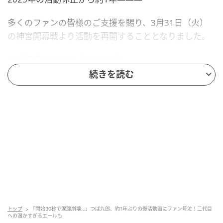
多くのファンの皆様のご支援を賜り、3月31日（火）
の神宮開幕戦より活動を再開することとなりました。
▶️ご視聴はこちら（YouTube）
https://t.co/EFdJexT1dT#つば九郎 #swallows #燕心全
続きを読む
開
— 東京ヤクルトスワローズ公式 (@swallowspr) March
29, 2026
「つば九郎、待ちに待っていました。おかえ
り」
公式YouTubeでは、球団マスコットのつば九郎が一塁
側ベンチ横の通路からグラウンドまで歩く映像を公
トップ
「開始30秒で涙腺崩壊…」つば九郎、約1年ぶりの復活動画にファン号泣！二代目
開。これに対し、池山隆寛監督（60）が「つば九郎、
への温かすぎるエールも