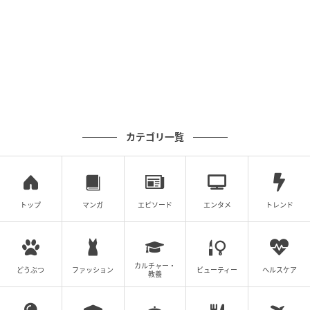
次の記事
【完全版】Snow Man新曲Q&A企画『BANG!!
MAGAZINE』全9回一挙振り返り
の記事をもっとみる
カテゴリ一覧
トップ
マンガ
エピソード
エンタメ
トレンド
カルチャー・
どうぶつ
ファッション
ビューティー
ヘルスケア
教養