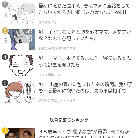
31日の神宮開幕戦から復帰を果たす特別動画に対し、
最初に感じた違和感…普段マメに連絡をして
ファンから涙と歓喜の声が殺到しています。「待って
こない夫からのLINE【され妻なつこ Vol.1】
ましたー！！！！！つば九郎センセイ！！！！！」
され妻なつこ
「つば九郎おかえりなさい 無理しないでゆっくりね」
#1 子どもの実名と顔を晒すママ、大丈夫か
と温かい歓迎の言葉で溢れています。また、動画内に
な？なんて心配していたら。
登場するブルペン捕手を務める江花正直さんのコメン
SNSに子供の顔を晒すママ
トに対し「正直兄さんのコメントで泣いてしまいまし
#1 「ママ、生きてるよね？」寝ていると思
た」「開始30秒でめからあせ…」と涙腺崩壊したとい
って部屋を開けたら
う報告も多数見られました。
ママが家出した
さらに、二代目となるつば九郎へ向けた「あなたはあ
#1 出産の喜びに包まれたあの瞬間。我が子
なたの色をどんどん出して行ってください！比べなく
を一番最初に抱いたのは、夫の不倫相手でし
た。
ていいしマネしなくていい」「これまでつばちゃんに
助産師と不倫した夫の末路
たくさん支えてもらったから、今度は私たちが支える
番」といった、先代への感謝と新世代への愛に溢れた
総合記事ランキング
エールも印象的です。盟友・ドアラとの絡みを期待す
る声や、「神宮球場行きたーい！」と球場での再会を
４５歳年下・“加藤茶の妻”が暴露…朝４時か