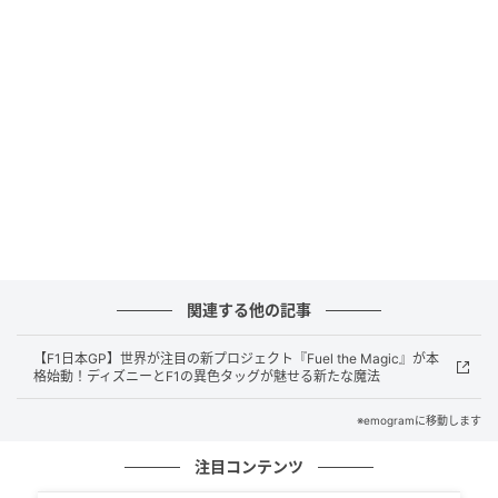
待ちに待っていました。おかえり」と語りかけるな
ど、多くの選手、関係者がメッセージを送っていま
す。
つば九郎は2025年2月に長年担当してきたスタッフが
急逝し、昨季は活動を休止しましたが、本拠地開幕戦
となる31日の広島戦（神宮）から活動を再開します。
SNSの反応まとめ（コメント分析）
関連する他の記事
「つば九郎」が約1年の時を経て復帰することに対し
て、SNS上ではファンを中心に多くのコメントが寄せ
【F1日本GP】世界が注目の新プロジェクト『Fuel the Magic』が本
格始動！ディズニーとF1の異色タッグが魅せる新たな魔法
られています。
※emogramに移動します
【分析データ】
注目コンテンツ
調査対象：「つば九郎」の復帰に関するX上のコメント