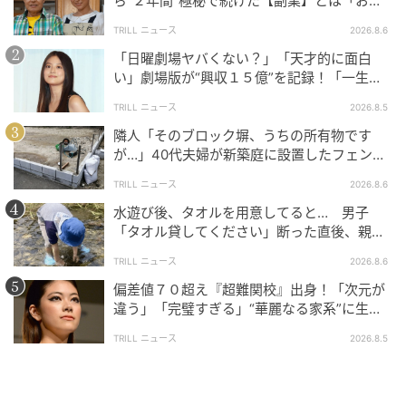
ら“２年間”極秘で続けた【副業】とは「お金
待ちわびる声など、ファンとの深い絆が伝わってきま
を稼ぐのって大変」
す。
TRILL ニュース
2026.8.6
「日曜劇場ヤバくない？」「天才的に面白
い」劇場版が“興収１５億”を記録！「一生言
ライターコメント
い続ける」放送後も続く“切望の声”
TRILL ニュース
2026.8.5
隣人「そのブロック塀、うちの所有物です
正直さんの言葉や、池山監督をはじめとするチームメ
が…」40代夫婦が新築庭に設置したフェン
イトからの「おかえり」に、つば九郎がどれだけ愛さ
ス、直後に迫られた"顛末"
れている存在なのかを改めて実感しました。そして、
TRILL ニュース
2026.8.6
何より感動したのは、ファンの皆様から寄せられた
水遊び後、タオルを用意してると… 男子
「タオル貸してください」断った直後、親が
「比べなくていい」「自分らしく」という二代目に対
大声で放った一言に絶句
する温かいエールです。悲しみを乗り越え、球団とフ
TRILL ニュース
2026.8.6
ァンが一体となって新しい一歩を踏み出す3月31日の
偏差値７０超え『超難関校』出身！「次元が
神宮球場は、きっと優しさと笑顔に包まれるはずで
違う」「完璧すぎる」“華麗なる家系”に生ま
れた【規格外の逸材】
す。おかえりなさい、つば九郎！
TRILL ニュース
2026.8.5
元記事で読む