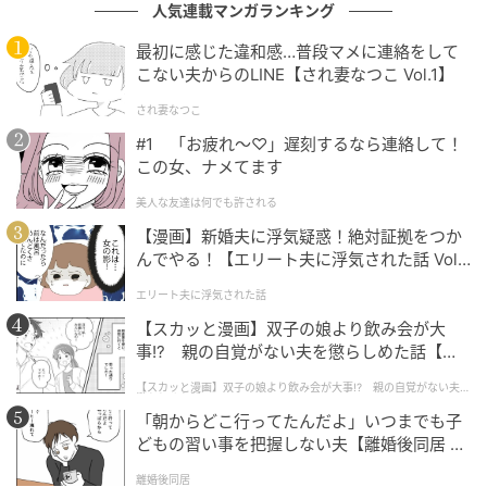
じた出来事でした。
人気連載マンガランキング
最初に感じた違和感…普段マメに連絡をして
著者：松下芽生／20代・ライター。2歳と6歳の女の子
こない夫からのLINE【され妻なつこ Vol.1】
を育てるママ。子どもが寝た後に、お菓子を食べなが
され妻なつこ
らゆっくりとネットショッピングをするのが至福のと
#1 「お疲れ〜♡」遅刻するなら連絡して！
き。
この女、ナメてます
イラスト：ひのっしー
美人な友達は何でも許される
【漫画】新婚夫に浮気疑惑！絶対証拠をつか
※ベビーカレンダーが独自に実施したアンケートで集
んでやる！【エリート夫に浮気された話 Vol.
めた読者様の体験談をもとに記事化しています
1】
エリート夫に浮気された話
ベビーカレンダー編集部
【スカッと漫画】双子の娘より飲み会が大
事!? 親の自覚がない夫を懲らしめた話【第1
話】
元記事で読む
【スカッと漫画】双子の娘より飲み会が大事!? 親の自覚がない夫を
懲らしめた話
「朝からどこ行ってたんだよ」いつまでも子
クリエイター情報
どもの習い事を把握しない夫【離婚後同居 Vo
l.1】
ベビーカレンダー
離婚後同居