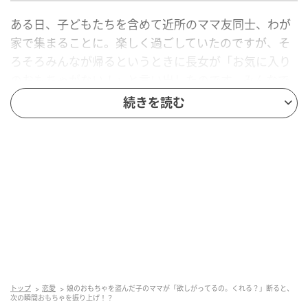
ある日、子どもたちを含めて近所のママ友同士、わが
家で集まることに。楽しく過ごしていたのですが、そ
ろそろみんなが帰るというときに長女が「お気に入り
のおもちゃがない！」と言い出したのです。みんなで
探しますがいっこうに見当たりません。あきらめて解
続きを読む
散しようとした瞬間、Aさんの息子のポケットから、
探していたキャラクターもののミニカーのおもちゃが
ポロッと落ちてきたではありませんか！
Aさんの息子が焦る様子を見て、おもちゃを盗もうとし
て黙っていたのだと私は確信。さすがにAさんも叱るだ
ろうと思いましたが「間違えてポケットに入ったんだ
ね～。わざとじゃないから仕方ないよね～」とまさか
のフォローに入ったのです。続けて「このおもちゃ気
に入ったみたいだから、このまま貰ってもいいかしら
トップ
恋愛
娘のおもちゃを盗んだ子のママが「欲しがってるの。くれる？」断ると、
～？」とニコニコしながら私に聞いてくる始末。まっ
次の瞬間おもちゃを振り上げ！？