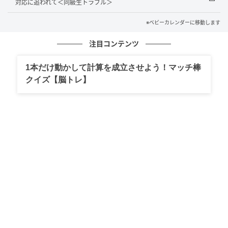
対応に追われて＜同級生トラブル＞
ゃを床に叩きつけ、Aさんたちは謝ることもなく去って
いきました。様子を見ていた他のママ友から労いと慰
※ベビーカレンダーに移動します
めの言葉があり、そのまま遊ぶのも微妙な空気で、そ
注目コンテンツ
の日の会は解散したのでした。
1本だけ動かして計算を成立させよう！マッチ棒
後日、わが家のインターホンが鳴り、モニターに映し
クイズ【脳トレ】
出されたのはAさんとその息子。しぶしぶ出てみると、
Aさんは泣きながら「先日は、大変申し訳ありませんで
した」と謝罪してきたのです。後ろには自治会長でも
あるAさんの父親の姿も。なんと、あの日一緒に遊んで
いた他のママ友からAさんの逆ギレ事件が父親の耳に
入り、Aさんはこっぴどく叱られたということでした。
その後、Aさんとはなんとなく疎遠に。叱る判断基準は
人それぞれですが、黙って人の物を持って帰ろうとす
ることは明らかに悪いことです。子どものためにも状
況に応じた対応をしないといけないなと身をもって感