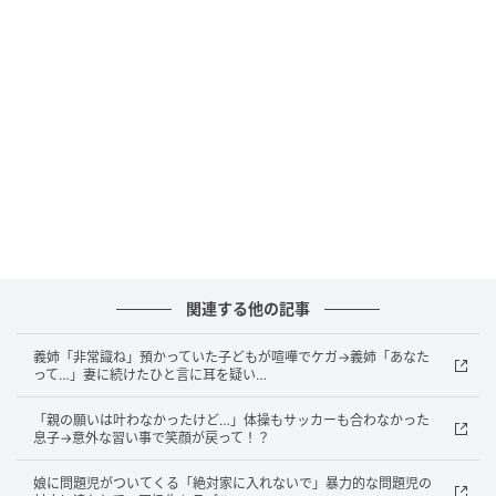
たく悪びれる様子もなく、謝罪もない態度に私はあ然
とします。
しかし、私も黙っているわけにはいきません。「それ
は娘のお気に入りのおもちゃだから、あげられないで
す」と返事し、続けて「◯◯くん、人の物を盗むよう
なことをしたらだめ！！ わかってるよね？」と注意し
ました。すると驚いたことに「おもちゃ1個ぐらいくれ
てもいいじゃない！ 人の子どもを勝手に叱らないで！
失礼じゃない！」とまさかの逆ギレ。この一連やりと
りに、他のママ友はAさんへ冷たい視線を向けつつも言
関連する他の記事
葉を失っています。
義姉「非常識ね」預かっていた子どもが喧嘩でケガ→義姉「あなた
って…」妻に続けたひと言に耳を疑い…
そんな中私が「そうは言っても、悪ものは悪いでしょ
う？」と追及すると、反論できなくなったのかAさんは
「親の願いは叶わなかったけど…」体操もサッカーも合わなかった
息子→意外な習い事で笑顔が戻って！？
真っ赤になり「あんたたちなんてこっちから願い下げ
よ！」とまたもや逆ギレ。そのまま娘の大切なおもち
娘に問題児がついてくる「絶対家に入れないで」暴力的な問題児の