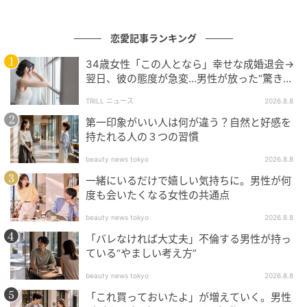
ベビーカレンダーは妊娠・出産・育児の情報サイト
です。みんなのクチコミや体験談から産婦人科検
恋愛記事ランキング
索、おでかけ情報、離乳食レシピまで。月間利用者1
000万人以上。
34歳女性「この人となら」幸せな成婚退会→
作品をもっとみる
翌日、彼の態度が急変…男性が放った“驚きの
一言”に「誰も信じることができません」
TRILL ニュース
2026.8.8
第一印象がいい人は何が違う？自然と好感を
の記事をもっとみる
持たれる人の３つの習慣
beauty news tokyo
2026.8.8
一緒にいるだけで嬉しい気持ちに。男性が何
度も会いたくなる女性の共通点
beauty news tokyo
2026.8.8
「バレなければ大丈夫」不倫する男性が持っ
ている“やましい考え方”
beauty news tokyo
2026.8.8
「これ買っておいたよ」が増えていく。男性