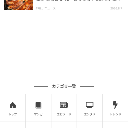
「〇〇（新郎の名前）君！君は○○ちゃんと結婚でき
ちに」
て幸せ者！まさに逆玉‼
TRILL ニュース
2026.8.7
新郎家のご両親も今まで感じた事のない暮らしができ
るから、新婦家に足を向けて寝られませんねー」
と発言したのです。
この言葉に新婦家一族は大爆笑し、新郎家親族やご両
親はさすがに苦笑い。新郎も自分のことは良くても両
親のことを言われたことにカチンときて、立ち上がろ
うとしたその時、新婦様がスピーチをしている親族か
らマイクを奪いました。
カテゴリ一覧
「披露宴は中盤ですが、ここでお開きにします。来て
くださった皆様、ありがとうございました。○○家
（新郎家）の方々には、嫌な思いをさせてしまいすみ
トップ
マンガ
エピソード
エンタメ
トレンド
ませんでした。