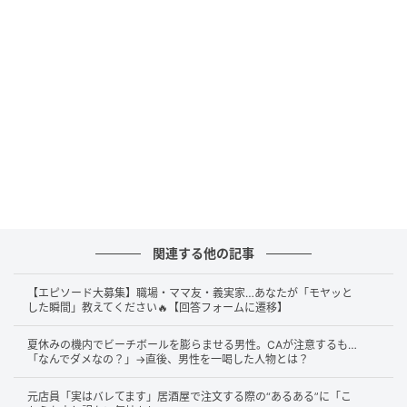
とを両親同士で決めたということを聞き、想い合って
いる様子にプランナーとしても安心していました。
「プランナーさん、違いますよ...うちの両親、そんな
簡単な人ではありません！意見を言わせたくなくて押
しつけたお車代です。これからそれがわかります
よ...」
と新婦様はため息をついておられました。
新婦様の言っていることがわかったのは、打ち合わせ
でのことでした。
関連する他の記事
衣装の打ち合わせでは、ご両親がお金を出すからと、
【エピソード大募集】職場・ママ友・義実家…あなたが「モヤッと
した瞬間」教えてください🔥【回答フォームに遷移】
新婦のお色直しは3回（和装1着、ドレス2着）という
新婦家の希望がありました。
夏休みの機内でビーチボールを膨らませる男性。CAが注意するも…
「なんでダメなの？」→直後、男性を一喝した人物とは？
しかし、新婦様は「会場に長く居られないから1回で十
元店員「実はバレてます」居酒屋で注文する際の“あるある”に「こ