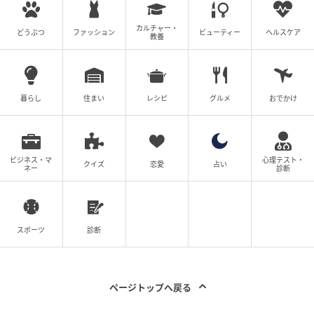
私は〇〇君もご両親も、自分の家族や親族より大好き
で信頼しています。私は自分の家と縁を切って嫁ぎま
カルチャー・
どうぶつ
ファッション
ビューティー
ヘルスケア
教養
す。本当の娘にしてください。よろしくお願いしま
す。」
と涙を流しながら話して、披露宴会場から出ていかれ
暮らし
住まい
レシピ
グルメ
おでかけ
ました。
すぐに駆け付けたのは、新郎と新郎のご両親でした。
ビジネス・マ
心理テスト・
クイズ
恋愛
占い
控室でずっと一緒に手を取り合って話していた光景
ネー
診断
は、今でも忘れません。
今現在、このご両家がどのようになっているのかはわ
スポーツ
診断
かりませんが、このドラマのような展開になった披露
宴、嘘のような出来事だったので、今なお式場では語
り継がれています。
ページトップへ戻る