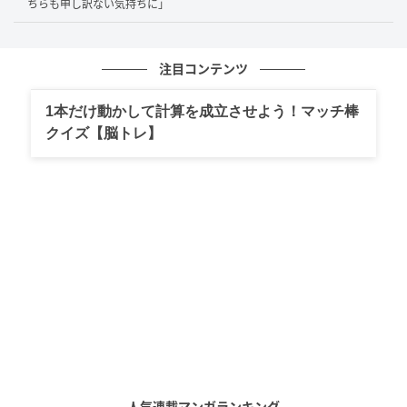
分」と主張し、まず新婦家内で揉め始めました。
ちらも申し訳ない気持ちに」
ここでも新郎家は一切口を出さず、お任せするという
注目コンテンツ
様子で、その様子に新婦様はずっと申し訳なさそうに
されていました。
1本だけ動かして計算を成立させよう！マッチ棒
クイズ【脳トレ】
当日の進行を決める打ち合わせで、大きな1つ目の喧嘩
が勃発しました。
余興が新婦親族から数多く申し出があり、それを組み
込んでいくと、
全体が新婦家の余興披露宴のような状
態
に…。
さすがの私も
「お2人とご両家の披露宴なので、もう少し削っていた
だく方が良いかと」
人気連載マンガランキング