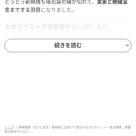
とうとう新婦様も堪忍袋の緒が切れて、
実家と絶縁宣
言までする羽目
になりました。
本来立てるべき新郎家をないがしろに...
新郎家：一般家庭でお住まいは関東
続きを読む
新婦家：地方でいくつかのお店を経営
結婚は嫁入りで、2人は結婚後に関東の
新郎家のご実家
へ入居予定
でした。しかし、結婚式は新婦家たっての
希望により、
新婦側の地元で開催する
ということで、
私たちの式場をお選びいただきました。
新郎家親族は東京から50名ほどを呼ぶということにな
りましたが、新婦家が自分たちにワガママで呼び寄せ
ることになったため、お車代は新婦家で持つというこ
トップ
新婦親族「まさに逆玉！新婦家に足向けて寝られませんねー」→一族大爆笑。披露
宴の結末やいかに…