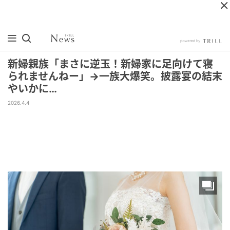
新婦親族「まさに逆玉！新婦家に足向けて寝
られませんねー」→一族大爆笑。披露宴の結末
やいかに…
2026.4.4