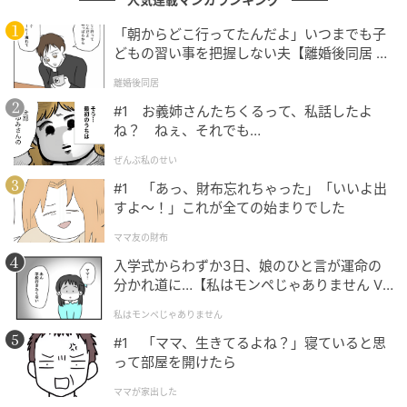
と進言し、新婦様も
「朝からどこ行ってたんだよ」いつまでも子
「ほら‼恥ずかしいから、やめて！」
どもの習い事を把握しない夫【離婚後同居 Vo
l.1】
と止めに入りました。しかし、新婦家は「代々やって
離婚後同居
きたことだから譲れない！」と譲らず、ひたすら新婦
#1 お義姉さんたちくるって、私話したよ
ね？ ねぇ、それでも…
家の親子喧嘩が始まりました。
ぜんぶ私のせい
新郎家は見かねて「うちはいいんですよ。楽しそうだ
#1 「あっ、財布忘れちゃった」「いいよ出
し、みなさんがお祝いの気持ちでやってくださるのだ
すよ〜！」これが全ての始まりでした
から、いいんじゃないですか？」と新婦様をなだめて
ママ友の財布
いました。
入学式からわずか3日、娘のひと言が運命の
分かれ道に…【私はモンペじゃありません Vo
このように、新婦家主導でどんどん決まっていく打ち
l.1】
合わせになりました。
私はモンペじゃありません
#1 「ママ、生きてるよね？」寝ていると思
って部屋を開けたら
結婚式当日...新婦の堪忍袋の緒が切れた…「実
ママが家出した