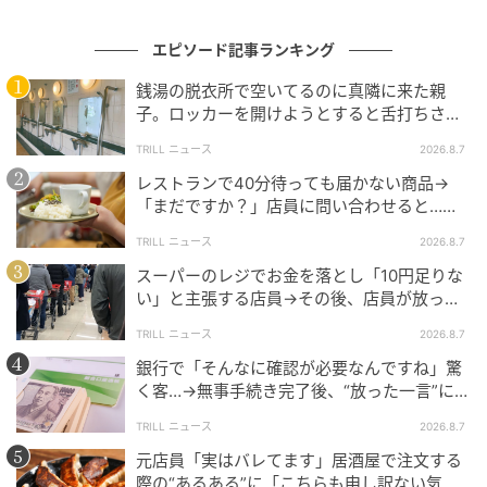
家と絶縁します」
エピソード記事ランキング
新郎家はずっと穏やかにすべてを見守っています。
銭湯の脱衣所で空いてるのに真隣に来た親
子。ロッカーを開けようとすると舌打ちさ
新婦様もこれ以上両親に逆らうと後が面倒だと思い、
れ…→直後、娘の放った“純粋な一言”に「心の
グッとこらえながら言われるがままにしてきました。
TRILL ニュース
2026.8.7
中で拍手」
レストランで40分待っても届かない商品→
そして結婚式当日、とうとう新婦の堪忍袋の緒が切れ
「まだですか？」店員に問い合わせると…そ
ます。
の後、“理不尽な対応”に「二度と行っていま
TRILL ニュース
2026.8.7
せん」
スーパーのレジでお金を落とし「10円足りな
それはある一言でした。
い」と主張する店員→その後、店員が放っ
た”驚きの一言”に「そのスーパーには行って
終始、新婦家の余興で進んでいた披露宴の終盤、酔っ
TRILL ニュース
2026.8.7
いません」
ぱらった
新婦家親族
がスピーチをしたいと突然マイク
銀行で「そんなに確認が必要なんですね」驚
を握って話し始めます。
く客…→無事手続き完了後、“放った一言”に銀
行員「思わず笑ってしまった」
TRILL ニュース
2026.8.7
そこであろうことか
元店員「実はバレてます」居酒屋で注文する
際の“あるある”に「こちらも申し訳ない気持