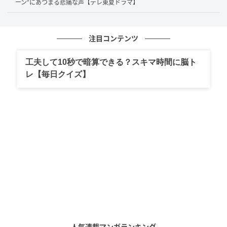
で絵を描きあうことで、綾香が少しずつ心を開いてい
ーン”にあつまる悲痛な声【テレ東夏ドラマ】
く様子がよく伝わってきた。
言葉ではなく、相手に合
った方法で対話を試みるのがタツキのスタイルだ。言
注目コンテンツ
葉を介さないからこそ、タツキ自身も何が正しいのか
分かっていない。だからこそ、相手を尊重できるのか
工夫して10秒で暗算できる？スキマ時間に脳ト
もしれない。
レ【毎日クイズ】
そんなタツキと対比するように描かれたのが、新人ス
タッフの青峰しずく（松本穂香）だ。しずくは、自身
も不登校の経験があるため、不登校という状況を改善
しようとする。解決をするために、理由を探る。それ
がしずくのやり方だ。
結果的に、しずくが導き出した答えが真の理由ではな
かった。そして、そのまま作中で綾香の不登校の理由
が明らかになることはなかった。理由はわからない。
とにかく「学校に行きたくない」というのが、綾香が
なんとか伝えることができた思いなのだ。
人気連載マンガランキング