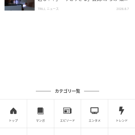
登校だったことに後悔があるからこそ、学校に行くべ
い報告”に視聴者歓喜【土曜ドラマ】
TRILL ニュース
2026.8.7
きだと考えている。
タツキは親として不安定な子どもに向き合った経験を
示唆する描写が見られる。一方で、しずくは自分自身
が不安定だった経験がある。この経験の違いが、不登
校へのスタンスの差を生んでいるのだろう。
タツキと
しずくの考えの違いを感じながら、学校という社会で
生きる子どもの感情を見つめていく作品になりそう
だ。
SNSでは、「お母さん心配だよね……」「タツキ先生の
カテゴリ一覧
寄り添いに救われる」などのほか、不登校経験者や不
登校の親による投稿も目立った。
本作は不登校という事象に対しての価値観を引き出す
トップ
マンガ
エピソード
エンタメ
トレンド
ドラマになっていくのかもしれない。すべての話数を