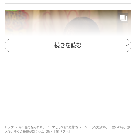
続きを読む
土曜ドラマ 『タツキ先生は甘すぎる！』第1話(C)日本テレビ
『タツキ先生は甘すぎる！』は、フリースクール『ユ
カナイ』を舞台にしたドラマだ。『ユカナイ』は、学
校でも家でもない第3の居場所を子どもたちに提供して
トップ
第１話で描かれた、ドラマとしては“異質”なシーン「心配だよね」「救われる」放
送後、多くの投稿が目立った【新・土曜ドラマ】