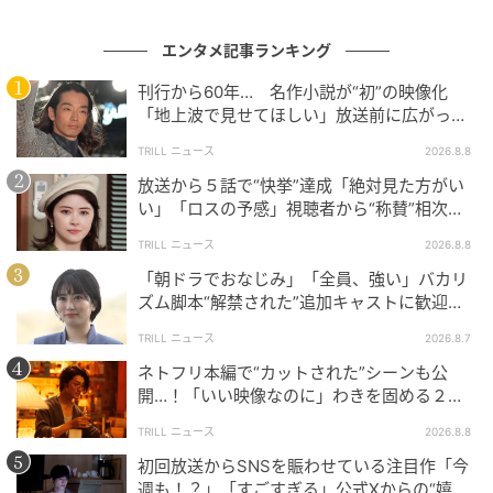
しずくも綾香の母・真白（瀬戸朝香）も、綾香の不登
校の理由が校外学習にあるのかと目星がついたとき、
エンタメ記事ランキング
心底嬉しそうだった。
不登校は何かしらの理由があっ
刊行から60年… 名作小説が“初”の映像化
て陥ってしまうマイナスな状態。そんな決めつけが透
「地上波で見せてほしい」放送前に広がっ
けて見えた。
正直、筆者もそういう感覚を持っていな
た“視聴者の本音”
TRILL ニュース
2026.8.8
かったと言えば、嘘になる。
放送から５話で“快挙”達成「絶対見た方がい
不登校に理由があってほしいというのは、子どもの気
い」「ロスの予感」視聴者から“称賛”相次ぐ
話題作【日10ドラマ】
持ちを無視した大人の身勝手な思いなのかもしれな
TRILL ニュース
2026.8.8
い。行かなければならないことは分かっていても、学
「朝ドラでおなじみ」「全員、強い」バカリ
校という閉ざされた社会に身を置くことがとにかく苦
ズム脚本“解禁された”追加キャストに歓迎の
声！新【NHK連続テレビ小説】
しい子もいるだろう。そんな子どもに、学校に行くこ
TRILL ニュース
2026.8.7
とが正しいという価値観をぶつけ続けるのは、危険な
ネトフリ本編で“カットされた”シーンも公
のかもしれない。わずかに描かれた過去を見るに、タ
開…！「いい映像なのに」わきを固める２人
ツキはその危険性を理解しているから、「学校なんか
の空気感【Netflixドラマ】
TRILL ニュース
2026.8.8
無理して行かなくたって、行きたい人が行けば」と口
初回放送からSNSを賑わせている注目作「今
に出したのだろう。一方で、しずくは経験者として不
週も！？」「すごすぎる」公式Xからの“嬉し