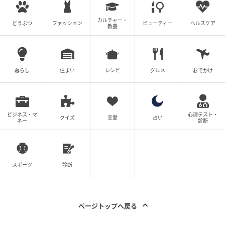
観終わったとき、不登校という現象への見方が変わり
そうだ。
カルチャー・
どうぶつ
ファッション
ビューティー
ヘルスケア
教養
日本テレビ系 土曜ドラマ『タツキ先生は甘すぎる！』
毎週土曜よる9時～
暮らし
住まい
レシピ
グルメ
おでかけ
ライター：古澤椋子
ドラマや映画コラム、インタビュー、イベントレポー
トなどを執筆するライター。ドラマ・映画・アニメ・
ビジネス・マ
心理テスト・
クイズ
恋愛
占い
ネー
診断
漫画とともに育つ。
X（旧Twitter）：
@k_ar0202
次の記事
スポーツ
診断
#1 「あっ、財布忘れちゃった」「いいよ出
すよ〜！」これが全ての始まりでした
ページトップへ戻る