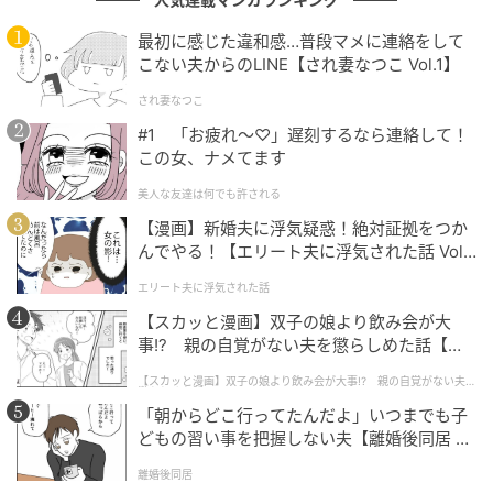
最初に感じた違和感…普段マメに連絡をして
こない夫からのLINE【され妻なつこ Vol.1】
不登校も一つの生き方
され妻なつこ
#1 「お疲れ〜♡」遅刻するなら連絡して！
この女、ナメてます
美人な友達は何でも許される
【漫画】新婚夫に浮気疑惑！絶対証拠をつか
んでやる！【エリート夫に浮気された話 Vol.
1】
エリート夫に浮気された話
【スカッと漫画】双子の娘より飲み会が大
事!? 親の自覚がない夫を懲らしめた話【第1
話】
【スカッと漫画】双子の娘より飲み会が大事!? 親の自覚がない夫を
懲らしめた話
「朝からどこ行ってたんだよ」いつまでも子
どもの習い事を把握しない夫【離婚後同居 Vo
土曜ドラマ 『タツキ先生は甘すぎる！』第1話(C)日本テレビ
l.1】
離婚後同居