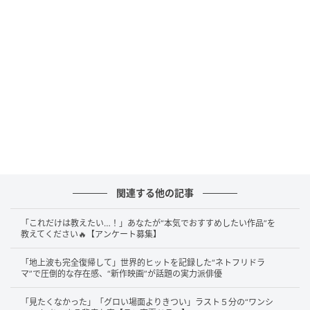
いる。柔らかい光が差し、壁には無数の絵が飾られて
いる室内では、何をしても何をしなくてもいい。テレ
ビゲームをするのも、ボードゲームをするのも、宿題
をするのも、ソファで横になるのも自由だ。
第1話は、学校に行けなくなってしまった中学生・早乙
女綾香（藤本唯千夏）がメインとなる回だった。
特徴
的だったのは、綾香の不登校の明確な理由がわからな
いままだったことだ。
校外学習での出来事がきっかけ
かと思われたが、それが解決されても綾香は学校に行
けるようにはならなかった。
関連する他の記事
そんな綾香に対して、『ユカナイ』の教室長であるタ
「これだけは教えたい…！」あなたが“本気でおすすめしたい作品”を
ツキ（町田啓太）は、絵で対話していく。数分間かけ
教えてください🔥【アンケート募集】
て描かれたタツキと綾香の絵しりとり。
ドラマとして
「地上波も完全復帰して」世界的ヒットを記録した“ネトフリドラ
は異質なシーンだった。セリフに頼らないという点
マ”で圧倒的な存在感、“新作映画”が話題の実力派俳優
で、ドラマとしても挑戦的な描き方だったが、隣同士
「見たくなかった」「グロい場面よりきつい」ラスト５分の“ワンシ