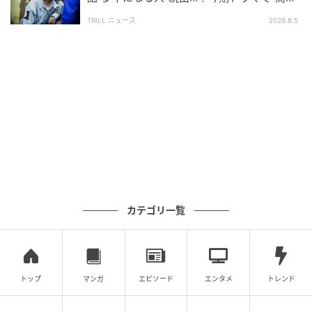
価”が続く【カンテレ夏ドラマ】
TRILL ニュース
2026.8.5
Netflixシリーズ『ガス人間』2026年7月2日（木）よりNetflixにて世界独占配
信
そんなUTA演じるガス人間を追いかける刑事に扮する
のは小栗旬、真相を追う記者に蒼井優と実力派の2人が
揃う。この2人は、実写作品では23年ぶりの共演とな
る。さらに動画配信者の兄妹役として広瀬すずと林遣
都、元ヤクザの上場企業社長役として竹野内豊が脇を
固める。
カテゴリ一覧
小栗は「とにかく凄い企画のお話を頂いたなというの
が最初に感じたことです。先が気になる展開とこのタ
イトルからは想像のつかない人間ドラマに心を奪われ
トップ
マンガ
エピソード
エンタメ
トレンド
ました」とコメント。蒼井もまた「私にとっては未知