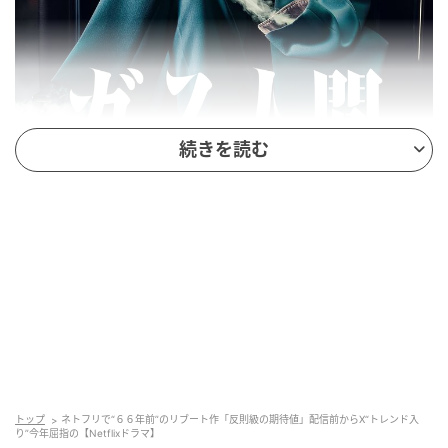
続きを読む
Netflixシリーズ『ガス人間』2026年7月2日（木）よりNetflixにて世界独占配
信
リブート発表直後、Xでは“ガス人間”がトレンド入り。
「キャスト的にも設定的にも反則級の期待値」「2026
年1番かも」といった声がタイムラインを埋め尽くし
た。奇抜な設定の原作に豪華キャスト、そして日韓ト
トップ
ネトフリで“６６年前”のリブート作「反則級の期待値」配信前からX“トレンド入
ップクリエイターのタッグという要素が揃ったこと
り”今年屈指の【Netflixドラマ】