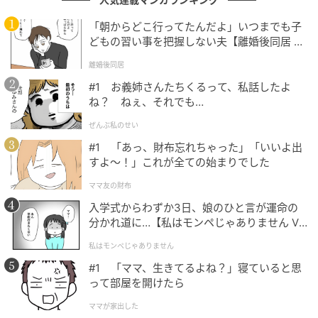
つ低予算作品がどう現代的に蘇るのか、注目せざるを
得ない。
「朝からどこ行ってたんだよ」いつまでも子
どもの習い事を把握しない夫【離婚後同居 Vo
l.1】
離婚後同居
謎のガス人間を演じるのは新人俳優UTA
#1 お義姉さんたちくるって、私話したよ
ね？ ねぇ、それでも…
ぜんぶ私のせい
#1 「あっ、財布忘れちゃった」「いいよ出
すよ〜！」これが全ての始まりでした
ママ友の財布
入学式からわずか3日、娘のひと言が運命の
分かれ道に…【私はモンペじゃありません Vo
l.1】
私はモンペじゃありません
#1 「ママ、生きてるよね？」寝ていると思
って部屋を開けたら
Netflixシリーズ『ガス人間』2026年7月2日（木）よりNetflixにて世界独占配
信
ママが家出した