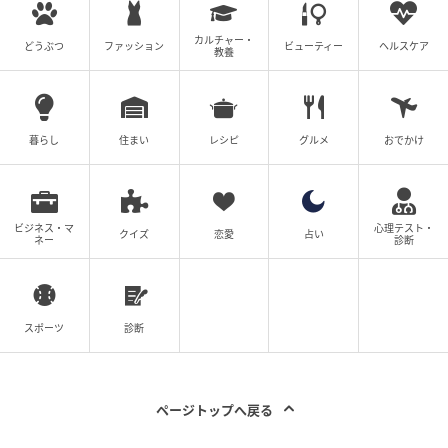
の世界のお話なので、どのような体験になるのか楽し
みです」と語り、「この組だからこその冒険心も忘れ
カルチャー・
どうぶつ
ファッション
ビューティー
ヘルスケア
ずにいたいと思います」と意欲を見せている。
教養
ヨン・サンホ、片山慎三監督の日韓の化学反
暮らし
住まい
レシピ
グルメ
おでかけ
応が楽しみ
そしてこの作品の期待値の高さは、日韓のトップ監督
ビジネス・マ
心理テスト・
クイズ
恋愛
占い
のタッグによるところも大きい。
ネー
診断
脚本を担当したヨン・サンホは『地獄が呼んでいる』
や『寄生獣 -ザ・グレイ-』などのNetflix作品で知られ
スポーツ
診断
る、韓国きってのジャンル映画の達人だ。実写もアニ
メーションも両方手掛けられる逸材で『新感染 ファイ
ナル・エクスプレス』で世界的ブレイクを果たし、社
ページトップへ戻る
会の歪みとジャンル的興奮を融合させる手腕は折り紙