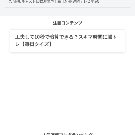
た”追加キャストに歓迎の声！新【NHK連続テレビ小説】
渡していたのだった。
物語は、ガス人間・水野と藤千代の悲恋を絡めながら
注目コンテンツ
進んでいく。怪奇とロマンス、そして悲劇が交錯する
独特の味わいが持ち味で、奇抜なだけでなくドラマ性
工夫して10秒で暗算できる？スキマ時間に脳ト
も高い作品だ。
レ【毎日クイズ】
そんな『ガス人間第一号』をNetflixがリブートする。
その公開されたあらすじはこのようなものだ。生放送
中のテレビ番組で、人間が突如として膨張し爆死する
事件が発生。犯人は、自らの身体を自在にガスへと変
化させ、あらゆる障壁をすり抜ける“ガス人間”だっ
た。彼による連続予告殺人は、警察の包囲網をなんな
くすり抜け、恐怖とともに社会を静かに侵食してい
く。
Netflixの潤沢な予算で、かつての秀逸なアイデアを持
人気連載マンガランキング