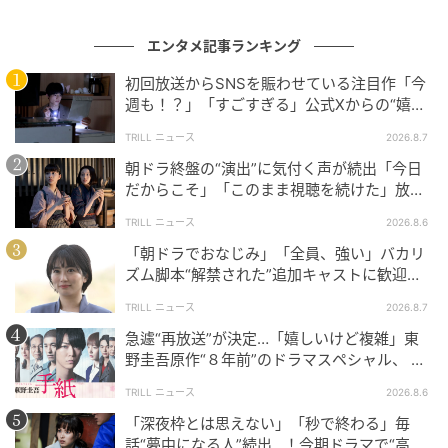
本作はキャスト陣が豪華だ。タイトルロールである“ガ
ス人間”を演じるのは、本作で俳優デビューを飾る
エンタメ記事ランキング
UTA。本木雅弘と内田也哉子夫妻の長男であり、モデ
初回放送からSNSを賑わせている注目作「今
ルとして活躍してきた存在だ。
週も！？」「すごすぎる」公式Xからの“嬉し
UTAは自身のインスタグラムで「とんでもない作品で
い報告”に視聴者歓喜【土曜ドラマ】
TRILL ニュース
2026.8.7
デビューすることが出来て、最高のプレッシャーと幸
朝ドラ終盤の“演出”に気付く声が続出「今日
せを感じております」と喜びを語っている。公開され
だからこそ」「このまま視聴を続けた」放送
たティザーアートとティザー予告では、得体の知れな
日に重ねた“意味”
TRILL ニュース
2026.8.6
い不気味さと、190センチの高身長を活かした圧倒的
「朝ドラでおなじみ」「全員、強い」バカリ
な存在感を披露している。
ズム脚本“解禁された”追加キャストに歓迎の
声！新【NHK連続テレビ小説】
TRILL ニュース
2026.8.7
急遽“再放送”が決定…「嬉しいけど複雑」東
野圭吾原作“８年前”のドラマスペシャル、 放
送内容“変更”に反響
TRILL ニュース
2026.8.6
「深夜枠とは思えない」「秒で終わる」毎
話“夢中になる人”続出…！今期ドラマで“高評