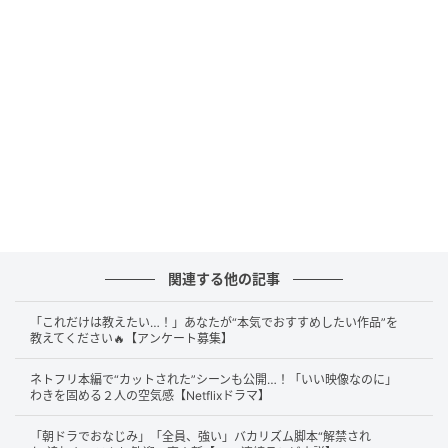
で、今年屈指の期待を背負う作品となっている。
『ガス人間』とはどんな物語か
オリジナル版となる『ガス人間第一号』は、1960年に
公開された東宝の変身人間シリーズ第3作目にあたる作
品だ。初代『ゴジラ』の本多猪四郎監督と特技監督の
円谷英二が揃った作品としても知られ、日本の特撮史
にその名を刻む一本である。
物語は、完全に施錠された銀行で連続強盗事件が発生
関連する他の記事
するところから始まる。この完全犯罪に落ち目の日本
「これだけは教えたい…！」あなたが“本気でおすすめしたい作品”を
舞踊・春日流家元の美女、春日藤千代（八千草薫）が
教えてください🔥【アンケート募集】
事件に関わっているのではないかと刑事たちはにらむ
が、真犯人が自ら名乗り出てくる。男は、人体実験の
ネトフリ本編で“カットされた”シーンも公開…！「いい映像なのに」
わきを固める２人の空気感【Netflixドラマ】
末に自らの身体をガスに変える能力を得たと語り、そ
の能力を使って銀行強盗を働き、愛する藤千代に金を
「朝ドラでおなじみ」「全員、強い」バカリズム脚本“解禁され